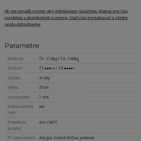
Ak ste nenašli rozmer aký potrebujete nezúfajte. Matrac pre Vás
vyrobíme v akomkoľvek rozmere. Stačí nás kontaktovať a všetko
spolu dohodneme.
Parametre
Nosnosť
T3 - 110kg / T4 - 140kg
Tvrdosť
T3 ●●●○○ / T4 ●●●●○
Záruka
4 roky
Výška
25cm
Fyziosystém
7 zón
Polohovateľný
nie
rošt
Prateľnosť
áno / 60°C
poťahu
Pri zdravotných
alergie, bolesti krížov, potenie