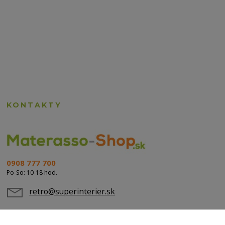
KONTAKTY
0908 777 700
Po-So: 10-18 hod.
retro@superinterier.sk