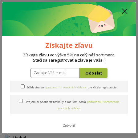
ZĽAVA: VŠETKY VYSTAVENÉ POSTELE ZA 400€ - CENA MATRACU A ROŠTU
PODĽA VÝBERU / DODACIA LEHOTA JE AKTUÁLNE 10-15 PRACOVNÝCH
DNÍ
0908 777 700
Po-So: 10-18 hod.
0
0 €
Získajte zľavu
Menu
Získajte zľavu vo výške 5% na celý náš sortiment.
Stačí sa zaregistrovať a zľava je Vaša :)
Úvod
Matrace
Herbal bio-ex T4 80x200cm
Odoslať
Herbal bio-ex T4 80x200cm
Súhlasím so
spracovaním osobných údajov
pre účely registrácie.
Prajem si odoberať novinky e-mailom podľa
podmienok spracovania
Novinka
osobných údajov
.
Zatvoriť