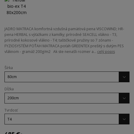
JADRO MATRACA komfortná vzdušná pamäťová pena VISCOWIND; HR-
pena HERBAL s výťažkami z kamilky; prírodné SEACELL vlákno - T3,
prírodné kokosové vlákno - T4; taštičkové pružiny so 7 zónami -
FYZIOSYSTÉM POŤAH MATRACA poťah GREENTEX prešitý s dutým PES
vláknom - gramáž 200g/m2 Ak ste nenašli rozmer a...
celý popis
Šírka
Dĺžka
Tvrdosť