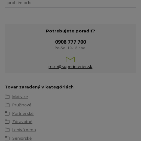
problémoch
Potrebujete poradiť?
0908 777 700
Po-So: 10-18 hod.
retro@superinterier.sk
Tovar zaradený v kategóriách
Matrace
Pružinové
Partnerské
Zdravotné
Lenivá pena
Seniorské