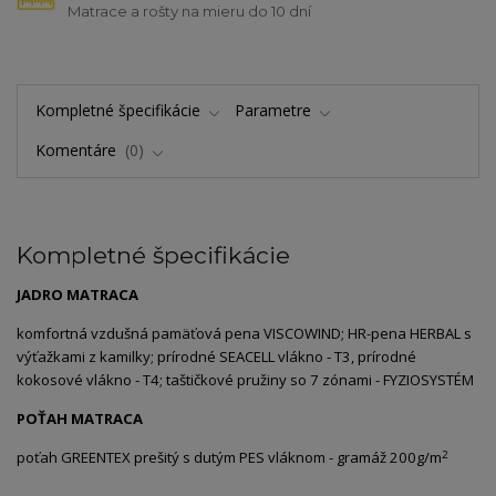
Matrace a rošty na mieru do 10 dní
Kompletné špecifikácie
Parametre
Komentáre
0
Kompletné špecifikácie
JADRO MATRACA
komfortná vzdušná pamäťová pena VISCOWIND; HR-pena HERBAL s
výťažkami z kamilky; prírodné SEACELL vlákno - T3, prírodné
kokosové vlákno - T4; taštičkové pružiny so 7 zónami - FYZIOSYSTÉM
POŤAH MATRACA
2
poťah GREENTEX prešitý s dutým PES vláknom - gramáž 200g/m