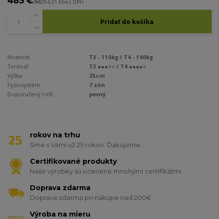
485 €
/
ks
394,31 €
bez DPH
Pridať do košíka
Nosnosť:
T3 - 110kg / T4 - 140kg
Tvrdosť:
T3 ●●●○○ / T4 ●●●●○
Výška:
25cm
Fyziosystém:
7 zón
Doporučený rošt:
pevný
rokov na trhu
Sme s Vami už 25 rokov. Ďakujeme.
Certifikované produkty
Naše výrobky sú ocenené mnohými certifikátmi.
Doprava zdarma
Doprava zdarma pri nákupe nad 200€
Výroba na mieru