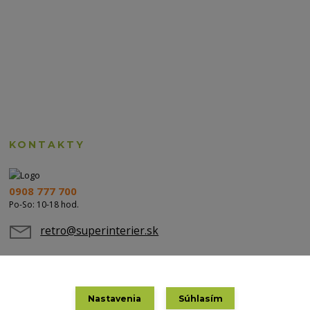
KONTAKTY
0908 777 700
Po-So: 10-18 hod.
retro@superinterier.sk
Nastavenia
Súhlasím