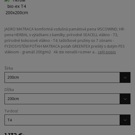
JADRO MATRACA komfortná vzdušná pamäťová pena VISCOWIND; HR-
pena HERBAL s výťažkami z kamilky; prírodné SEACELL vlákno - T3,
prírodné kokosové vlákno - T4; taštičkové pružiny so 7 zónami -
FYZIOSYSTÉM POŤAH MATRACA poťah GREENTEX prešitý s dutým PES
vláknom - gramáž 200g/m2 Ak ste nenašli rozmer a...
celý popis
Šírka
Dĺžka
Tvrdosť