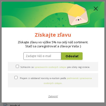
ZĽAVA: VŠETKY VYSTAVENÉ POSTELE ZA 400€ - CENA MATRACU A ROŠTU
PODĽA VÝBERU / DODACIA LEHOTA JE AKTUÁLNE 10-15 PRACOVNÝCH
DNÍ
0908 777 700
Po-So: 10-18 hod.
0
0 €
Získajte zľavu
Menu
Získajte zľavu vo výške 5% na celý náš sortiment.
Stačí sa zaregistrovať a zľava je Vaša :)
Úvod
Matrace
Herbal bio-ex T4 200x200cm
Odoslať
Herbal bio-ex T4 200x200cm
Súhlasím so
spracovaním osobných údajov
pre účely registrácie.
Prajem si odoberať novinky e-mailom podľa
podmienok spracovania
Novinka
osobných údajov
.
Zatvoriť