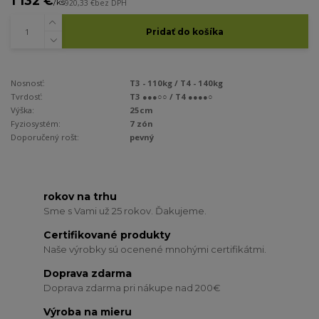
1 132 €
/
ks
920,33 €
bez DPH
Pridať do košíka
Nosnosť:
T3 - 110kg / T4 - 140kg
Tvrdosť:
T3 ●●●○○ / T4 ●●●●○
Výška:
25cm
Fyziosystém:
7 zón
Doporučený rošt:
pevný
rokov na trhu
Sme s Vami už 25 rokov. Ďakujeme.
Certifikované produkty
Naše výrobky sú ocenené mnohými certifikátmi.
Doprava zdarma
Doprava zdarma pri nákupe nad 200€
Výroba na mieru