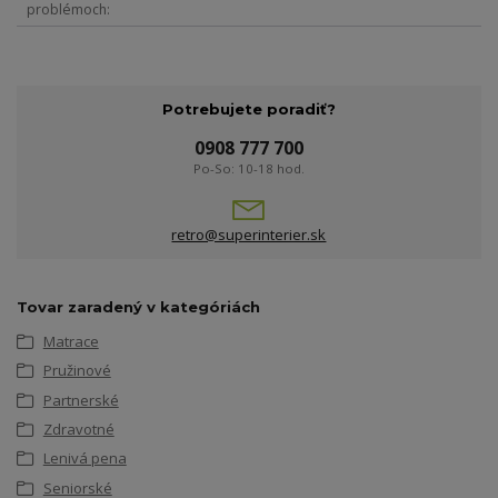
problémoch
Potrebujete poradiť?
0908 777 700
Po-So: 10-18 hod.
retro@superinterier.sk
Tovar zaradený v kategóriách
Matrace
Pružinové
Partnerské
Zdravotné
Lenivá pena
Seniorské