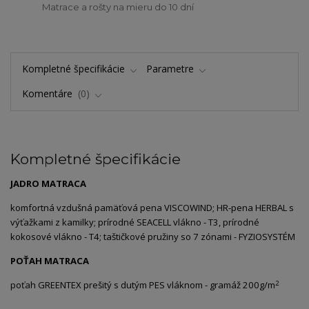
Matrace a rošty na mieru do 10 dní
Kompletné špecifikácie
Parametre
Komentáre
0
Kompletné špecifikácie
JADRO MATRACA
komfortná vzdušná pamäťová pena VISCOWIND; HR-pena HERBAL s
výťažkami z kamilky; prírodné SEACELL vlákno - T3, prírodné
kokosové vlákno - T4; taštičkové pružiny so 7 zónami - FYZIOSYSTÉM
POŤAH MATRACA
2
poťah GREENTEX prešitý s dutým PES vláknom - gramáž 200g/m