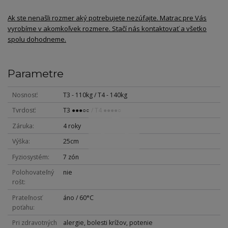
Ak ste nenašli rozmer aký potrebujete nezúfajte. Matrac pre Vás
vyrobíme v akomkoľvek rozmere. Stačí nás kontaktovať a všetko
spolu dohodneme.
Parametre
Nosnosť
T3 - 110kg / T4 - 140kg
Tvrdosť
T3 ●●●○○ / T4 ●●●●○
Záruka
4 roky
Výška
25cm
Fyziosystém
7 zón
Polohovateľný
nie
rošt
Prateľnosť
áno / 60°C
poťahu
Pri zdravotných
alergie, bolesti krížov, potenie