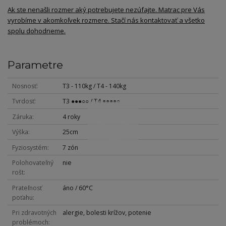
Ak ste nenašli rozmer aký potrebujete nezúfajte. Matrac pre Vás
vyrobíme v akomkoľvek rozmere. Stačí nás kontaktovať a všetko
spolu dohodneme.
Parametre
Nosnosť
T3 - 110kg / T4 - 140kg
Tvrdosť
T3 ●●●○○ / T4 ●●●●○
Záruka
4 roky
Výška
25cm
Fyziosystém
7 zón
Polohovateľný
nie
rošt
Prateľnosť
áno / 60°C
poťahu
Pri zdravotných
alergie, bolesti krížov, potenie
problémoch