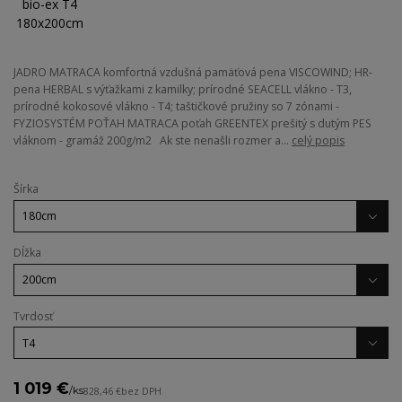
JADRO MATRACA komfortná vzdušná pamäťová pena VISCOWIND; HR-
pena HERBAL s výťažkami z kamilky; prírodné SEACELL vlákno - T3,
prírodné kokosové vlákno - T4; taštičkové pružiny so 7 zónami -
FYZIOSYSTÉM POŤAH MATRACA poťah GREENTEX prešitý s dutým PES
vláknom - gramáž 200g/m2 Ak ste nenašli rozmer a...
celý popis
Šírka
Dĺžka
Tvrdosť
1 019 €
/
ks
828,46 €
bez DPH