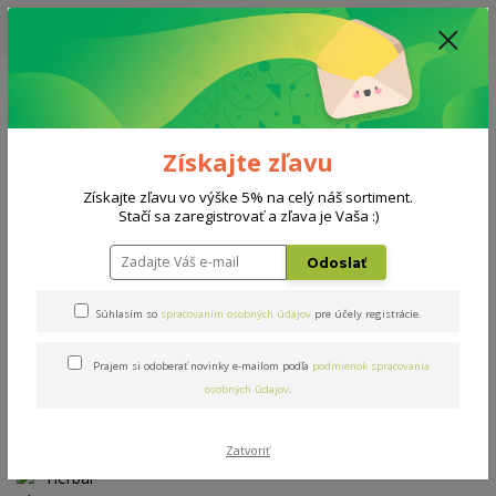
UPOZORNENIE: AKTUÁLNA DODACIA LEHOTA NA MATRACE, ROŠTY A
DOPLNKY - 10-15 PRACOVNÝCH DNÍ
0908 777 700
Po-So: 10-18 hod.
0
0 €
Získajte zľavu
Menu
Získajte zľavu vo výške 5% na celý náš sortiment.
Stačí sa zaregistrovať a zľava je Vaša :)
Úvod
Matrace
Herbal bio-ex T4 180x200cm
Odoslať
Herbal bio-ex T4 180x200cm
Súhlasím so
spracovaním osobných údajov
pre účely registrácie.
Novinka
Prajem si odoberať novinky e-mailom podľa
podmienok spracovania
osobných údajov
.
Zatvoriť