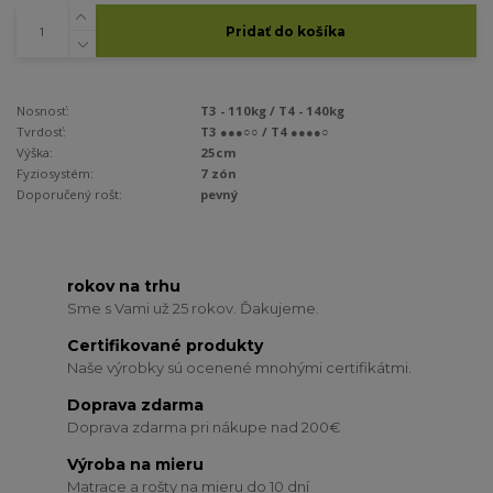
Pridať do košíka
Nosnosť:
T3 - 110kg / T4 - 140kg
Tvrdosť:
T3 ●●●○○ / T4 ●●●●○
Výška:
25cm
Fyziosystém:
7 zón
Doporučený rošt:
pevný
rokov na trhu
Sme s Vami už 25 rokov. Ďakujeme.
Certifikované produkty
Naše výrobky sú ocenené mnohými certifikátmi.
Doprava zdarma
Doprava zdarma pri nákupe nad 200€
Výroba na mieru
Matrace a rošty na mieru do 10 dní