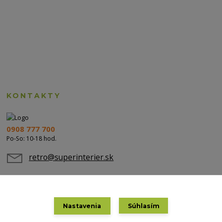
KONTAKTY
0908 777 700
Po-So: 10-18 hod.
retro@superinterier.sk
Nastavenia
Súhlasím