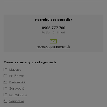
Potrebujete poradiť?
0908 777 700
Po-So: 10-18 hod.
retro@superinterier.sk
Tovar zaradený v kategóriách
Matrace
Pružinové
Partnerské
Zdravotné
Lenivá pena
Seniorské