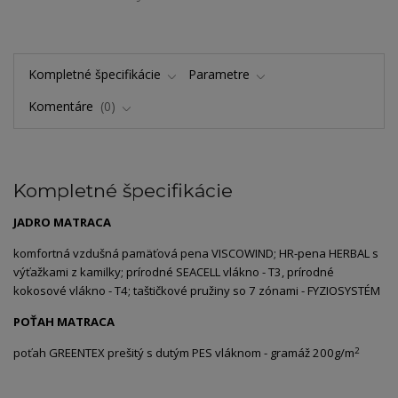
Kompletné špecifikácie
Parametre
Komentáre
0
Kompletné špecifikácie
JADRO MATRACA
komfortná vzdušná pamäťová pena VISCOWIND; HR-pena HERBAL s
výťažkami z kamilky; prírodné SEACELL vlákno - T3, prírodné
kokosové vlákno - T4; taštičkové pružiny so 7 zónami - FYZIOSYSTÉM
POŤAH MATRACA
2
poťah GREENTEX prešitý s dutým PES vláknom - gramáž 200g/m