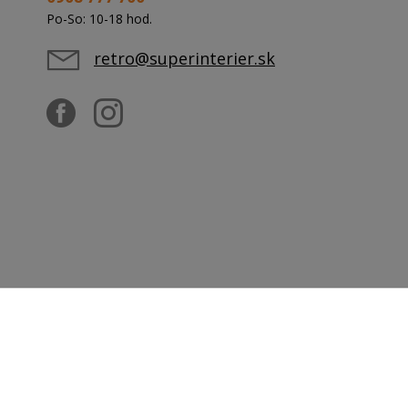
Po-So: 10-18 hod.
retro@superinterier.sk