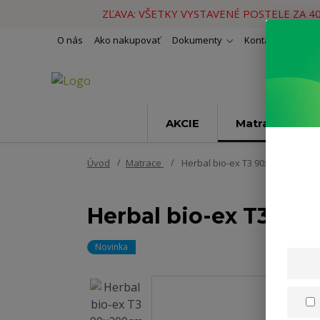
ZĽAVA: VŠETKY VYSTAVENÉ POSTELE ZA 4
O nás
Ako nakupovať
Dokumenty
Kontakty
Naše 
AKCIE
Matrace
Úvod
Matrace
Herbal bio-ex T3 90x200cm
Herbal bio-ex T3 90
Novinka