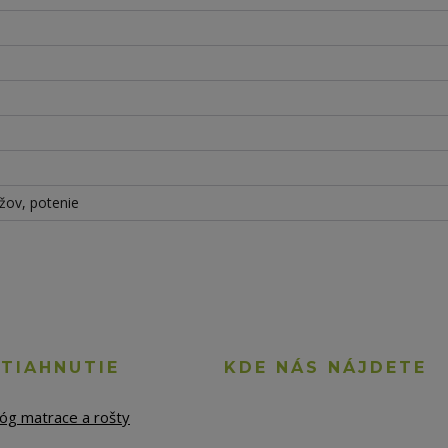
rížov, potenie
STIAHNUTIE
KDE NÁS NÁJDETE
lóg matrace a rošty