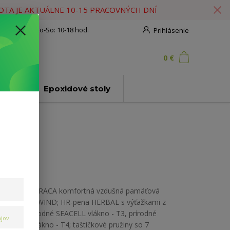
HOTA JE AKTUÁLNE 10-15 PRACOVNÝCH DNÍ
908 777 700
Po-So: 10-18 hod.
Prihlásenie
0
ks
za
0 €
ť
ly
Epoxidové stoly
JADRO MATRACA komfortná vzdušná pamäťová
pena VISCOWIND; HR-pena HERBAL s výťažkami z
kamilky; prírodné SEACELL vlákno - T3, prírodné
jov
.
kokosové vlákno - T4; taštičkové pružiny so 7