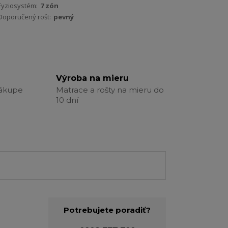
Fyziosystém:
7 zón
Doporučený rošt:
pevný
Výroba na mieru
nákupe
Matrace a rošty na mieru do
10 dní
Potrebujete poradiť?