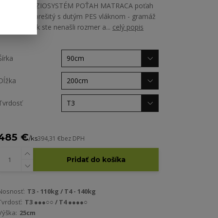
zónami - FYZIOSYSTÉM POŤAH MATRACA poťah
GREENTEX prešitý s dutým PES vláknom - gramáž
200g/m2 Ak ste nenašli rozmer a...
celý popis
Šírka
Dĺžka
Tvrdosť
485 €
/
ks
394,31 €
bez DPH
Pridať do košíka
Nosnosť:
T3 - 110kg / T4 - 140kg
Tvrdosť:
T3 ●●●○○ / T4 ●●●●○
Výška:
25cm