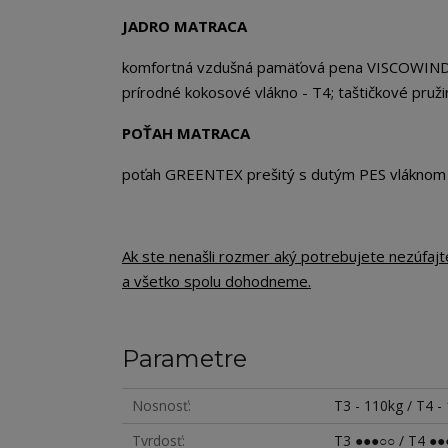
JADRO MATRACA
komfortná vzdušná pamäťová pena VISCOWIND; 
prírodné kokosové vlákno - T4; taštičkové pru
POŤAH MATRACA
poťah GREENTEX prešitý s dutým PES vláknom
Ak ste nenašli rozmer aký potrebujete nezúfaj
a všetko spolu dohodneme.
Parametre
Nosnosť
T3 - 110kg / T4 -
Tvrdosť
T3 ●●●○○ / T4 ●●