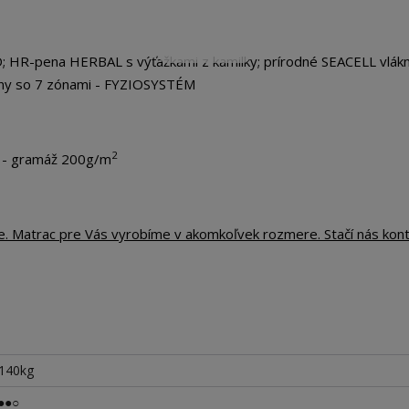
HR-pena HERBAL s výťažkami z kamilky; prírodné SEACELL vlákn
žiny so 7 zónami - FYZIOSYSTÉM
2
 - gramáž 200g/m
te. Matrac pre Vás vyrobíme v akomkoľvek rozmere. Stačí nás kon
 140kg
●●○