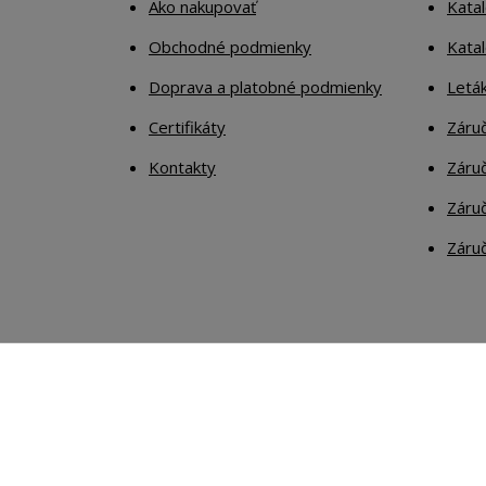
Ako nakupovať
Katal
Obchodné podmienky
Kata
Doprava a platobné podmienky
Letá
Certifikáty
Záruč
Kontakty
Záruč
Záruč
Záruč