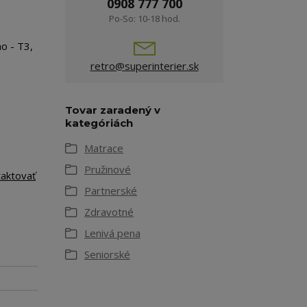
0908 777 700
Po-So: 10-18 hod.
o - T3,
retro@superinterier.sk
Tovar zaradený v
kategóriách
Matrace
Pružinové
taktovať
Partnerské
Zdravotné
Lenivá pena
Seniorské