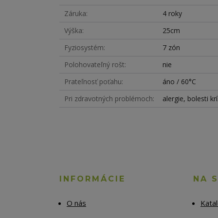
Záruka
4 roky
Výška
25cm
Fyziosystém
7 zón
Polohovateľný rošt
nie
Prateľnosť poťahu
áno / 60°C
Pri zdravotných problémoch
alergie, bolesti k
INFORMÁCIE
NA 
O nás
Kata