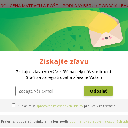
00€ - CENA MATRACU A ROŠTU PODĽA VÝBERU / DODACIA LE
práce
Neviete si rady? Zavolajte.
0
Hľada
Rošty
Doplnky
Postele
Materiá
Získajte zľavu
Získajte zľavu vo výške 5% na celý náš sortiment.
Stačí sa zaregistrovať a zľava je Vaša :)
x200cm
Odoslať
Súhlasím so
spracovaním osobných údajov
pre účely registrácie.
Prajem si odoberať novinky e-mailom podľa
podmienok spracovania osobných úda