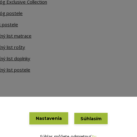
óg Exclusive Collection
lóg postele
k postele
ný list matrace
ný list rošty
ný list doplnky
ný list postele
Nastavenia
Súhlasím
Vytvorené na
Eshop-rychlo.sk
Súhlas môžete odmietnuť
tu
.