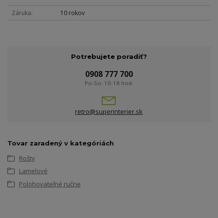
Záruka
10 rokov
Potrebujete poradiť?
0908 777 700
Po-So: 10-18 hod.
retro@superinterier.sk
Tovar zaradený v kategóriách
Rošty
Lamelové
Polohovateľné ručne