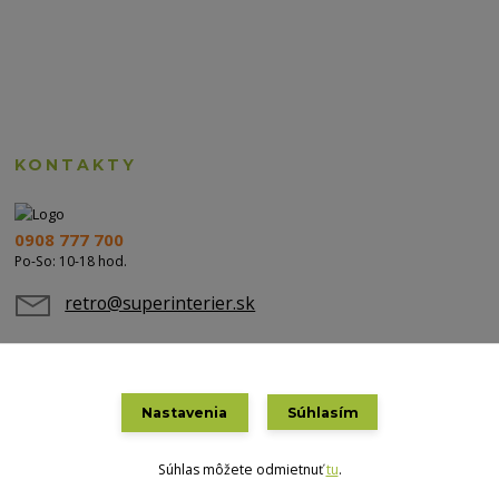
KONTAKTY
0908 777 700
Po-So: 10-18 hod.
retro@superinterier.sk
Nastavenia
Súhlasím
Súhlas môžete odmietnuť
tu
.
Vytvorené na
Eshop-rychlo.sk