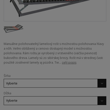
Manuálne polohovateľný lamelový rošt s možnosťou polohovania hlavy
a nôh. Veľmi obľúbený a cenovo dostupný model s možnosťou
polohovania. Rám roštu je vyrobený z vrstveného (väčšia pevnosť)
bukového dreva. Lamely sú zo sibírskej brezy. Rošt má v strednej časti
použité zosilnené lamely aj púzdra. Tie...
celý popis
Šírka
Dĺžka