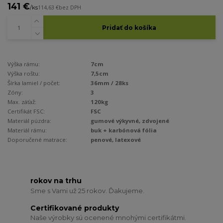
141 €
/
ks
114,63 €
bez DPH
Pridať do košíka
Výška rámu:
7cm
Výška roštu:
7,5cm
Šírka lamiel / počet:
36mm / 28ks
Zóny:
3
Max. záťaž:
120kg
Certifikát FSC:
FSC
Materiál púzdra:
gumové výkyvné, zdvojené
Materiál rámu:
buk + karbónová fólia
Doporučené matrace:
penové, latexové
rokov na trhu
Sme s Vami už 25 rokov. Ďakujeme.
Certifikované produkty
Naše výrobky sú ocenené mnohými certifikátmi.