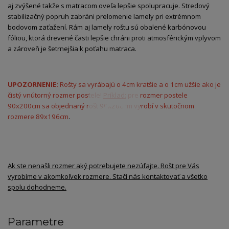
aj zvýšené takže s matracom oveľa lepšie spolupracuje. Stredový
stabilizačný popruh zabráni prelomenie lamely pri extrémnom
bodovom zaťažení. Rám aj lamely roštu sú obalené karbónovou
fóliou, ktorá drevené časti lepšie chráni proti atmosférickým vplyvom
a zároveň je šetrnejšia k poťahu matraca.
UPOZORNENIE:
Rošty sa vyrábajú o 4cm kratšie a o 1cm užšie ako je
čistý vnútorný rozmer postele!
Príklad:
pre rozmer postele
90x200cm sa objednaný rošt 90x200cm vyrobí v skutočnom
rozmere 89x196cm
.
Ak ste nenašli rozmer aký potrebujete nezúfajte. Rošt pre Vás
vyrobíme v akomkoľvek rozmere. Stačí nás kontaktovať a všetko
spolu dohodneme.
Parametre