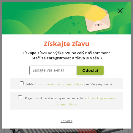
UPOZORNENIE: AKTUÁLNA DODACIA LEHOTA NA MATRACE, ROŠTY A
DOPLNKY - 10-15 PRACOVNÝCH DNÍ
0908 777 700
Po-So: 10-18 hod.
0
0 €
Získajte zľavu
Menu
Získajte zľavu vo výške 5% na celý náš sortiment.
Stačí sa zaregistrovať a zľava je Vaša :)
Úvod
Rošty
Flex expert R6
Odoslať
Flex expert R6
Súhlasím so
spracovaním osobných údajov
pre účely registrácie.
Prajem si odoberať novinky e-mailom podľa
podmienok spracovania
osobných údajov
.
Zatvoriť