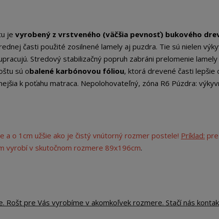
tu je
vyrobený z vrstveného (väčšia pevnosť) bukového dre
ednej časti použité zosilnené lamely aj puzdra. Tie sú nielen výky
upracujú. Stredový stabilizačný popruh zabráni prelomenie lamely 
oštu sú o
balené karbónovou fóliou
, ktorá drevené časti lepšie 
nejšia k poťahu matraca. Nepolohovateľný, zóna R6 Púzdra: výkyv
e a o 1cm užšie ako je čistý vnútorný rozmer postele!
Príklad:
pre
cm vyrobí v skutočnom rozmere 89x196cm
.
e. Rošt pre Vás vyrobíme v akomkoľvek rozmere. Stačí nás kontak