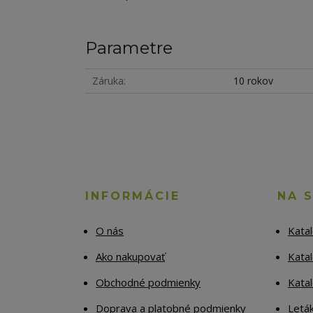
Parametre
Záruka
10 rokov
INFORMÁCIE
NA 
O nás
Kata
Ako nakupovať
Katal
Obchodné podmienky
Kata
Doprava a platobné podmienky
Letá