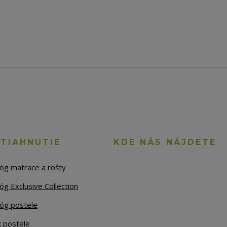
STIAHNUTIE
KDE NÁS NÁJDETE
lóg matrace a rošty
óg Exclusive Collection
lóg postele
k postele