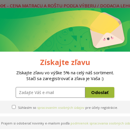
00€ - CENA MATRACU A ROŠTU PODĽA VÝBERU / DODACIA LE
práce
Neviete si rady? Zavolajte.
0
Hľada
Rošty
Doplnky
Postele
Materiá
Získajte zľavu
Získajte zľavu vo výške 5% na celý náš sortiment.
Stačí sa zaregistrovať a zľava je Vaša :)
Odoslať
Súhlasím so
spracovaním osobných údajov
pre účely registrácie.
Prajem si odoberať novinky e-mailom podľa
podmienok spracovania osobných úda