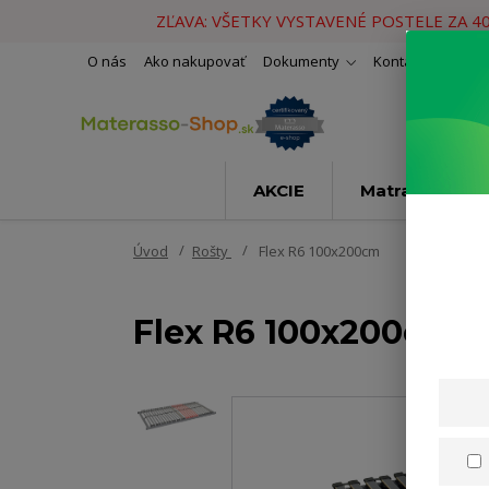
ZĽAVA: VŠETKY VYSTAVENÉ POSTELE ZA 4
O nás
Ako nakupovať
Dokumenty
Kontakty
Naše 
AKCIE
Matrace
Úvod
Rošty
Flex R6 100x200cm
Flex R6 100x200cm