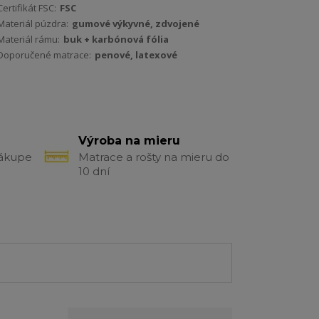
Certifikát FSC:
FSC
Materiál púzdra:
gumové výkyvné, zdvojené
Materiál rámu:
buk + karbónová fólia
Doporučené matrace:
penové, latexové
Výroba na mieru
nákupe
Matrace a rošty na mieru do
10 dní