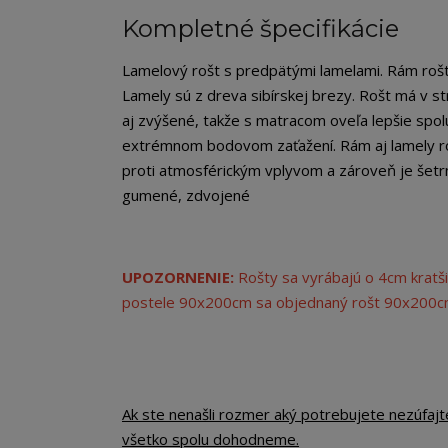
Kompletné špecifikácie
Lamelový rošt s predpätými lamelami. Rám roš
Lamely sú z dreva sibírskej brezy. Rošt má v str
aj zvýšené, takže s matracom oveľa lepšie spol
extrémnom bodovom zaťažení. Rám aj lamely r
proti atmosférickým vplyvom a zároveň je šetr
gumené, zdvojené
UPOZORNENIE:
Rošty sa vyrábajú o 4cm kratši
postele 90x200cm sa objednaný rošt 90x200
Ak ste nenašli rozmer aký potrebujete nezúfajt
všetko spolu dohodneme.