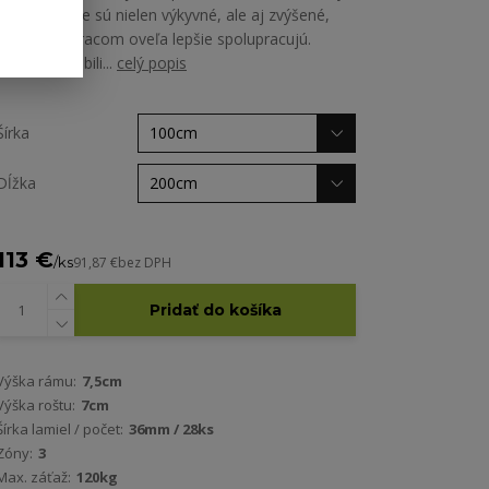
aj puzdra. Tie sú nielen výkyvné, ale aj zvýšené,
takže s matracom oveľa lepšie spolupracujú.
Stredový stabili...
celý popis
Šírka
Dĺžka
113 €
/
ks
91,87 €
bez DPH
Pridať do košíka
Výška rámu:
7,5cm
Výška roštu:
7cm
Šírka lamiel / počet:
36mm / 28ks
Zóny:
3
Max. záťaž:
120kg