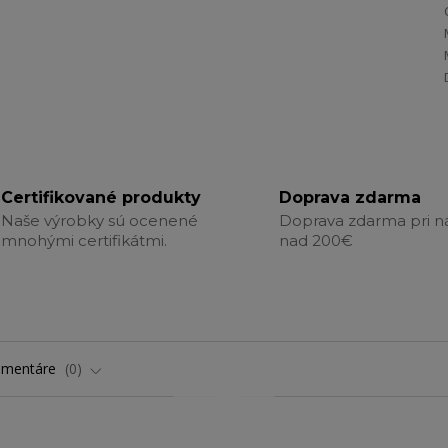
Certifikované produkty
Doprava zdarma
Naše výrobky sú ocenené
Doprava zdarma pri 
mnohými certifikátmi.
nad 200€
omentáre
0