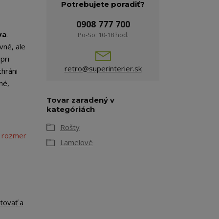
Potrebujete poradiť?
0908 777 700
va
.
Po-So: 10-18 hod.
vné, ale
pri
retro@superinterier.sk
chráni
né,
Tovar zaradený v
kategóriách
Rošty
 rozmer
Lamelové
tovať a