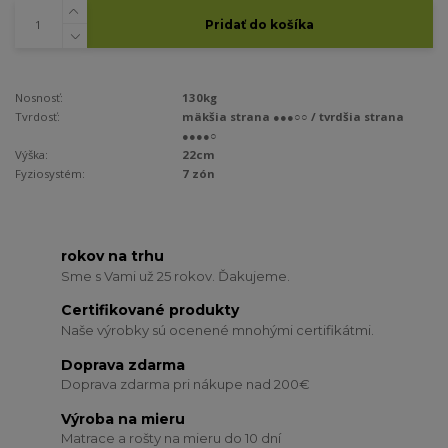
Pridať do košíka
Nosnosť:
130kg
Tvrdosť:
mäkšia strana ●●●○○ / tvrdšia strana
●●●●○
Výška:
22cm
Fyziosystém:
7 zón
rokov na trhu
Sme s Vami už 25 rokov. Ďakujeme.
Certifikované produkty
Naše výrobky sú ocenené mnohými certifikátmi.
Doprava zdarma
Doprava zdarma pri nákupe nad 200€
Výroba na mieru
Matrace a rošty na mieru do 10 dní