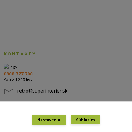
KONTAKTY
0908 777 700
Po-So: 10-18 hod.
retro@superinterier.sk
Nastavenia
Súhlasím