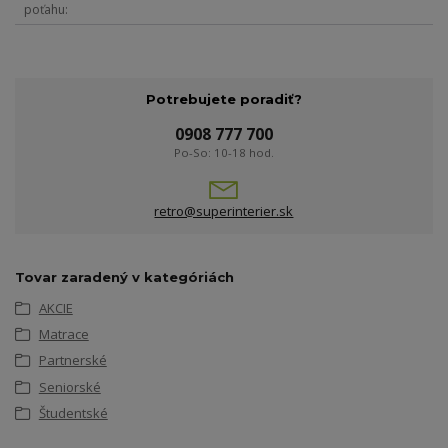
poťahu
Potrebujete poradiť?
0908 777 700
Po-So: 10-18 hod.
retro@superinterier.sk
Tovar zaradený v kategóriách
AKCIE
Matrace
Partnerské
Seniorské
Študentské