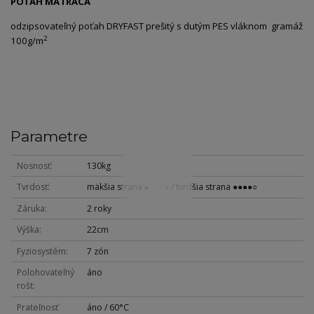
POŤAH MATRACA
odzipsovateľný poťah DRYFAST prešitý s dutým PES vláknom gramáž
2
100g/m
Parametre
Nosnosť
130kg
Tvrdosť
mäkšia strana ●●●○○ / tvrdšia strana ●●●●○
Záruka
2 roky
Výška
22cm
Fyziosystém
7 zón
Polohovateľný
áno
rošt
Prateľnosť
áno / 60°C