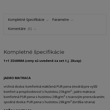
Kompletné špecifikácie
Parametre
Komentáre
0
Kompletné špecifikácie
1+1 ZDARMA (ceny sú uvedené za set t.j. 2kusy)
JADRO MATRACA
vrchná doska: komfortná mäkčená PUR pena (modrá) pre vyšší
3
komfort a prispôsobivosť s hustotou 25kg/m
; jadro matraca:
3
komfortná PUR pena s hustotou 28kg/m
s tvarovým prerezávaním;
3
spodná doska: PUR pena s hustotou 28kg/m
(tvrdšia strana)