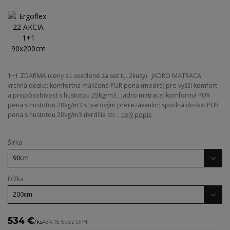
1+1 ZDARMA (ceny sú uvedené za set t.j. 2kusy) JADRO MATRACA
vrchná doska: komfortná mäkčená PUR pena (modrá) pre vyšší komfort
a prispôsobivosť s hustotou 25kg/m3 ; jadro matraca: komfortná PUR
pena s hustotou 28kg/m3 s tvarovým prerezávaním; spodná doska: PUR
pena s hustotou 28kg/m3 (tvrdšia str...
celý popis
Šírka
Dĺžka
534 €
/
ks
434,15 €
bez DPH