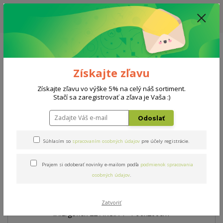
ZĽAVA: VŠETKY VYSTAVENÉ POSTELE ZA 400€ - CENA MATRACU A ROŠTU
PODĽA VÝBERU / DODACIA LEHOTA JE AKTUÁLNE 10-15 PRACOVNÝCH
DNÍ
0908 777 700
Po-So: 10-18 hod.
0
0 €
Získajte zľavu
Menu
Získajte zľavu vo výške 5% na celý náš sortiment.
Stačí sa zaregistrovať a zľava je Vaša :)
Úvod
AKCIE
Ergoflex 22 AKCIA 1+1 90x200cm
Odoslať
Ergoflex 22 AKCIA 1+1
Súhlasím so
spracovaním osobných údajov
pre účely registrácie.
90x200cm
Prajem si odoberať novinky e-mailom podľa
podmienok spracovania
osobných údajov
.
Akcia
Doprava ZADARMO
Zatvoriť