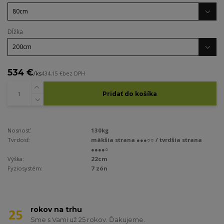
Dĺžka
534 €
/
ks
434,15 €
bez DPH
Pridať do košíka
Nosnosť:
130kg
Tvrdosť:
mäkšia strana ●●●○○ / tvrdšia strana
●●●●○
Výška:
22cm
Fyziosystém:
7 zón
rokov na trhu
Sme s Vami už 25 rokov. Ďakujeme.