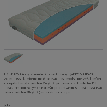
1+1 ZDARMA (ceny sú uvedené za set t.j. 2kusy) JADRO MATRACA
vrchná doska: komfortná mäkčená PUR pena (modrá) pre vyšší komfort
a prispôsobivosť s hustotou 25kg/m3 ; jadro matraca: komfortná PUR
pena s hustotou 28kg/m3 s tvarovým prerezávaním; spodná doska: PUR
pena s hustotou 28kg/m3 (tvrdšia str...
celý popis
Šírka