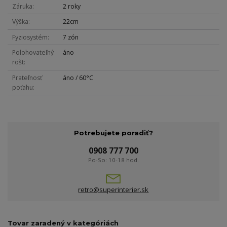
Záruka
2 roky
Výška
22cm
Fyziosystém
7 zón
Polohovateľný
áno
rošt
Prateľnosť
áno / 60°C
poťahu
Potrebujete poradiť?
0908 777 700
Po-So: 10-18 hod.
retro@superinterier.sk
Tovar zaradený v kategóriách