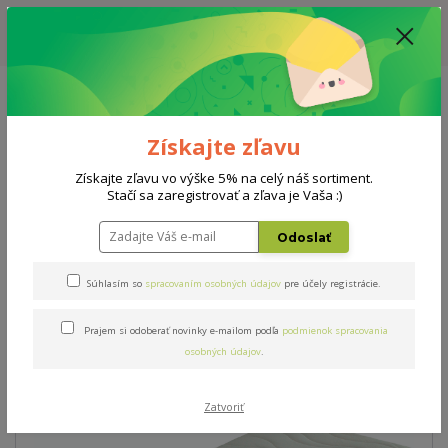
ZĽAVA: VŠETKY VYSTAVENÉ POSTELE ZA 400€ - CENA MATRACU A ROŠTU
PODĽA VÝBERU / DODACIA LEHOTA JE AKTUÁLNE 10-15 PRACOVNÝCH
DNÍ
0908 777 700
Po-So: 10-18 hod.
0
0 €
Získajte zľavu
Menu
Získajte zľavu vo výške 5% na celý náš sortiment.
Stačí sa zaregistrovať a zľava je Vaša :)
Úvod
AKCIE
Ergoflex 22 AKCIA 1+1 80x200cm
Odoslať
Ergoflex 22 AKCIA 1+1
Súhlasím so
spracovaním osobných údajov
pre účely registrácie.
80x200cm
Prajem si odoberať novinky e-mailom podľa
podmienok spracovania
osobných údajov
.
Akcia
Doprava ZADARMO
Zatvoriť