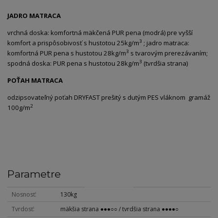
JADRO MATRACA
vrchná doska: komfortná mäkčená PUR pena (modrá) pre vyšší
3
komfort a prispôsobivosť s hustotou 25kg/m
; jadro matraca:
3
komfortná PUR pena s hustotou 28kg/m
s tvarovým prerezávaním;
3
spodná doska: PUR pena s hustotou 28kg/m
(tvrdšia strana)
POŤAH MATRACA
odzipsovateľný poťah DRYFAST prešitý s dutým PES vláknom gramáž
2
100g/m
Parametre
Nosnosť
130kg
Tvrdosť
mäkšia strana ●●●○○ / tvrdšia strana ●●●●○