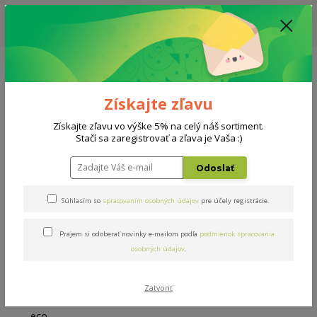
ZĽAVA: VŠETKY VYSTAVENÉ POSTELE ZA 400€ - CENA MATRACU A ROŠTU
PODĽA VÝBERU / DODACIA LEHOTA JE AKTUÁLNE 10-15 PRACOVNÝCH
DNÍ
0908 777 700
Po-So: 10-18 hod.
0
0 €
Získajte zľavu
Menu
Získajte zľavu vo výške 5% na celý náš sortiment.
Stačí sa zaregistrovať a zľava je Vaša :)
Úvod
Matrace
Driemko eco 200x90cm
Odoslať
Driemko eco 200x90cm
Súhlasím so
spracovaním osobných údajov
pre účely registrácie.
Prajem si odoberať novinky e-mailom podľa
podmienok spracovania
osobných údajov
.
Zatvoriť