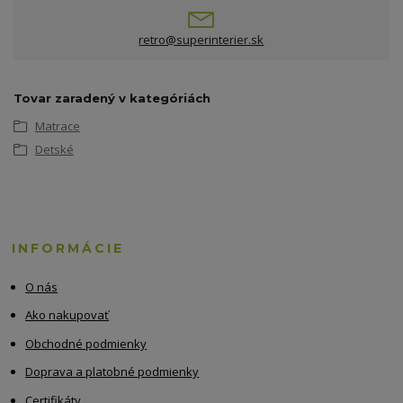
retro@superinterier.sk
Tovar zaradený v kategóriách
Matrace
Detské
INFORMÁCIE
O nás
Ako nakupovať
Obchodné podmienky
Doprava a platobné podmienky
Certifikáty