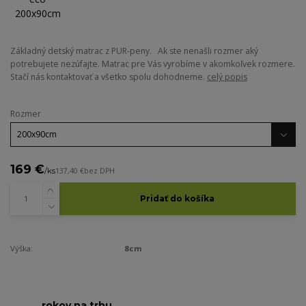
Základný detský matrac z PUR-peny. Ak ste nenašli rozmer aký
potrebujete nezúfajte. Matrac pre Vás vyrobíme v akomkoľvek rozmere.
Stačí nás kontaktovať a všetko spolu dohodneme.
celý popis
Rozmer
169 €
/
ks
137,40 €
bez DPH
Pridať do košíka
Výška:
8cm
rokov na trhu