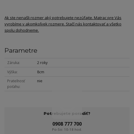
Ak ste nenašli rozmer aký potrebujete nezúfajte. Matrac pre Vás
vyrobíme v akomkoľvek rozmere. Stačí nás kontaktovať a všetko
spolu dohodneme.
Parametre
Záruka
2 roky
Výška
8cm
Prateľnosť
nie
poťahu
Potrebujete poradiť?
0908 777 700
Po-So: 10-18 hod.