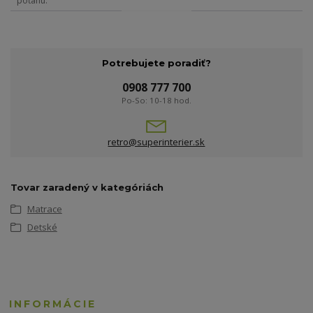
poťahu
Potrebujete poradiť?
0908 777 700
Po-So: 10-18 hod.
retro@superinterier.sk
Tovar zaradený v kategóriách
Matrace
Detské
INFORMÁCIE