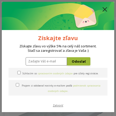
ZĽAVA: VŠETKY VYSTAVENÉ POSTELE ZA 400€ - CENA MATRACU A ROŠTU
PODĽA VÝBERU / DODACIA LEHOTA JE AKTUÁLNE 10-15 PRACOVNÝCH
DNÍ
0908 777 700
Po-So: 10-18 hod.
0
0 €
Získajte zľavu
Menu
Získajte zľavu vo výške 5% na celý náš sortiment.
Stačí sa zaregistrovať a zľava je Vaša :)
Úvod
Matrace
Driemko eco 120x60cm
Odoslať
Driemko eco 120x60cm
Súhlasím so
spracovaním osobných údajov
pre účely registrácie.
Prajem si odoberať novinky e-mailom podľa
podmienok spracovania
osobných údajov
.
Zatvoriť