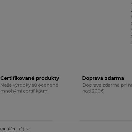
Certifikované produkty
Doprava zdarma
Naše výrobky sú ocenené
Doprava zdarma pri 
mnohými certifikátmi.
nad 200€
omentáre
0