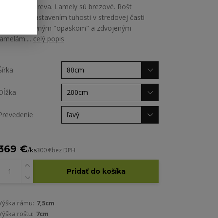
brezového dreva. Lamely sú brezové. Rošt
disponuje nastavením tuhosti v stredovej časti
vďaka posuvným "opaskom" a zdvojeným
lamelám....
celý popis
Šírka
Dĺžka
Prevedenie
369 €
/
ks
300 €
bez DPH
Pridať do košíka
Výška rámu:
7,5cm
Výška roštu:
7cm