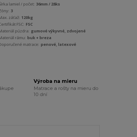
Šírka lamiel / počet:
36mm / 28ks
Zóny:
3
Max. záťaž:
120kg
Certifikát FSC:
FSC
Materiál púzdra:
gumové výkyvné, zdvojené
Materiál rámu:
buk + breza
Doporučené matrace:
penové, latexové
Výroba na mieru
nákupe
Matrace a rošty na mieru do
10 dní