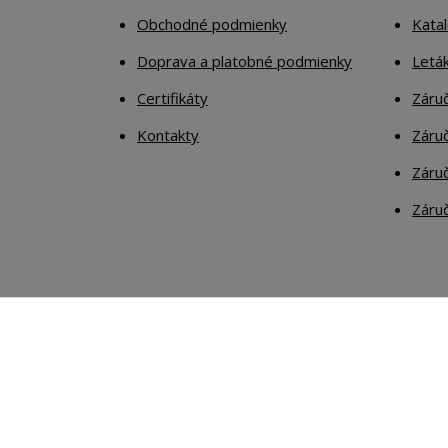
Obchodné podmienky
Kata
Doprava a platobné podmienky
Letá
Certifikáty
Záruč
Kontakty
Záruč
Záruč
Záruč