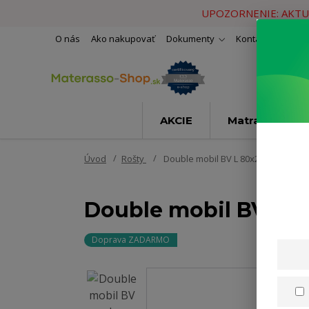
UPOZORNENIE: AKTU
O nás
Ako nakupovať
Dokumenty
Kontakty
Naše 
AKCIE
Matrace
Úvod
Rošty
Double mobil BV L 80x200cm
Double mobil BV L 
Doprava ZADARMO