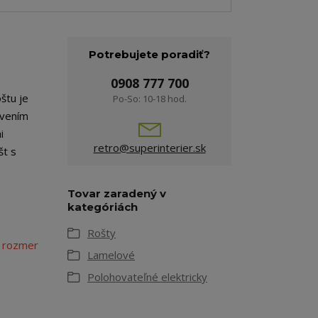
Potrebujete poradiť?
0908 777 700
štu je
Po-So: 10-18 hod.
avením
i
retro@superinterier.sk
št s
Tovar zaradený v
kategóriách
Rošty
 rozmer
Lamelové
Polohovateľné elektricky