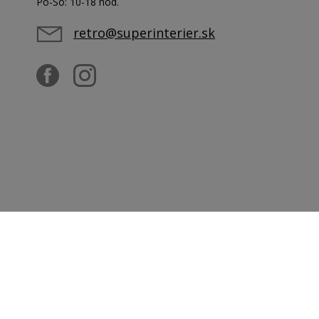
Po-So: 10-18 hod.
retro@superinterier.sk