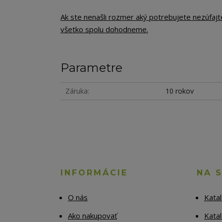
Ak ste nenašli rozmer aký potrebujete nezúfajt
všetko spolu dohodneme.
Parametre
Záruka
10 rokov
INFORMÁCIE
NA 
O nás
Kata
Ako nakupovať
Katal