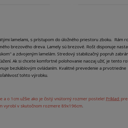
ätými lamelami, s prístupom do úložného priestoru zboku. Rám ro
eného brezového dreva. Lamely sú brezové. Rošt disponuje nast
skom" a zdvojeným lamelám. Stredový stabilizačný popruh zabrán
ní. Ak si chcete komfortné polohovanie naozaj užiť, je tento ro
onuje bezkáblovým ovládaním. Kvalitné prevedenie a prvotriedne
ľahlivosť tohto výrobku.
e a o 1cm užšie ako je čistý vnútorný rozmer postele!
Príklad:
pre
cm vyrobí v skutočnom rozmere 89x196cm
.