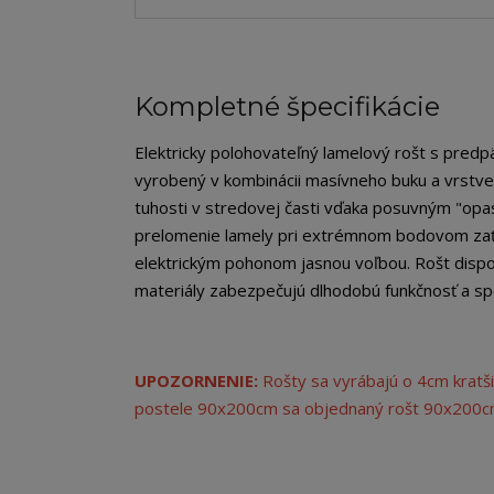
Kompletné špecifikácie
Elektricky polohovateľný lamelový rošt s predp
vyrobený v kombinácii masívneho buku a vrstv
tuhosti v stredovej časti vďaka posuvným "opa
prelomenie lamely pri extrémnom bodovom zaťaže
elektrickým pohonom jasnou voľbou. Rošt disp
materiály zabezpečujú dlhodobú funkčnosť a spo
UPOZORNENIE:
Rošty sa vyrábajú o 4cm kratši
postele 90x200cm sa objednaný rošt 90x200