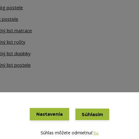
lóg postele
k postele
ný list matrace
ný list rošty
ný list doplnky
ný list postele
Nastavenia
Súhlasím
Vytvorené na
Eshop-rychlo.sk
Súhlas môžete odmietnuť
tu
.