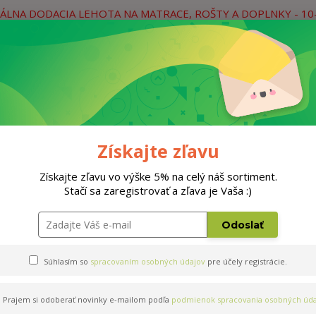
ÁLNA DODACIA LEHOTA NA MATRACE, ROŠTY A DOPLNKY - 10
práce
Neviete si rady? Zavolajte.
0
Hľada
Rošty
Doplnky
Postele
Materiá
Získajte zľavu
Získajte zľavu vo výške 5% na celý náš sortiment.
Stačí sa zaregistrovať a zľava je Vaša :)
80x200cm
Odoslať
Súhlasím so
spracovaním osobných údajov
pre účely registrácie.
Prajem si odoberať novinky e-mailom podľa
podmienok spracovania osobných úda