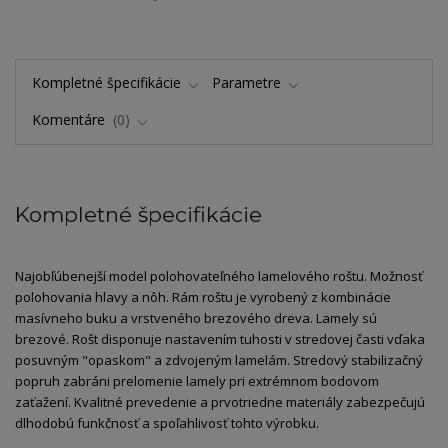
Kompletné špecifikácie
Parametre
Komentáre
0
Kompletné špecifikácie
Najobľúbenejší model polohovateľného lamelového roštu. Možnosť
polohovania hlavy a nôh. Rám roštu je vyrobený z kombinácie
masívneho buku a vrstveného brezového dreva. Lamely sú
brezové. Rošt disponuje nastavením tuhosti v stredovej časti vďaka
posuvným "opaskom" a zdvojeným lamelám. Stredový stabilizačný
popruh zabráni prelomenie lamely pri extrémnom bodovom
zaťažení. Kvalitné prevedenie a prvotriedne materiály zabezpečujú
dlhodobú funkčnosť a spoľahlivosť tohto výrobku.