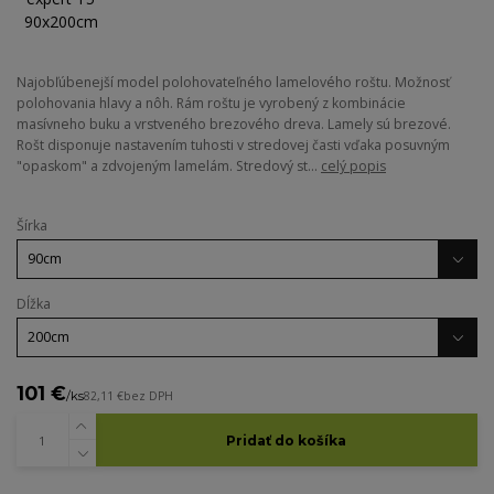
Najobľúbenejší model polohovateľného lamelového roštu. Možnosť
polohovania hlavy a nôh. Rám roštu je vyrobený z kombinácie
masívneho buku a vrstveného brezového dreva. Lamely sú brezové.
Rošt disponuje nastavením tuhosti v stredovej časti vďaka posuvným
"opaskom" a zdvojeným lamelám. Stredový st...
celý popis
Šírka
Dĺžka
101 €
/
ks
82,11 €
bez DPH
Pridať do košíka