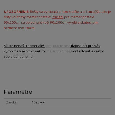
UPOZORNENIE:
Rošty sa vyrábajú o 4cm kratšie a o 1cm užšie ako je
čistý vnútorný rozmer postele!
Príklad:
pre rozmer postele
90x200cm sa objednaný rošt 90x200cm vyrobí v skutočnom
rozmere 89x196cm
.
Ak ste nenašli rozmer aký potrebujete nezúfajte. Rošt pre Vás
vyrobíme v akomkoľvek rozmere. Stačí nás kontaktovať a všetko
spolu dohodneme.
Parametre
Záruka
10 rokov