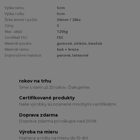
Výška rámu:
5cm
Výška roštu:
5cm
Šírka lamiel / počet:
36mm / 28ks
Zóny:
3
Max. záťaž:
120kg
Certifikát FSC:
FSC
Materiál púzdra:
gumové, silikón, kaučuk
Materiál rámu:
buk + breza
Doporučené matrace:
penové, latexové
rokov na trhu
Sme s Vami už 25 rokov. Ďakujeme.
Certifikované produkty
Naše výrobky sú ocenené mnohými certifikátmi.
Doprava zdarma
Doprava zdarma pri nákupe nad 200€
Výroba na mieru
Matrace a rošty na mieru do 10 dní