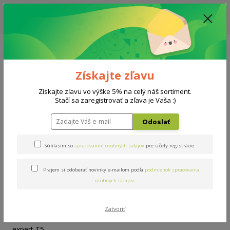
ZĽAVA: VŠETKY VYSTAVENÉ POSTELE ZA 400€ - CENA MATRACU A ROŠTU
PODĽA VÝBERU / DODACIA LEHOTA JE AKTUÁLNE 10-15 PRACOVNÝCH
DNÍ
0908 777 700
Po-So: 10-18 hod.
0
0 €
Získajte zľavu
Menu
Získajte zľavu vo výške 5% na celý náš sortiment.
Stačí sa zaregistrovať a zľava je Vaša :)
Úvod
Rošty
Double expert T5 90x200cm
Odoslať
Double expert T5 90x200cm
Súhlasím so
spracovaním osobných údajov
pre účely registrácie.
Prajem si odoberať novinky e-mailom podľa
podmienok spracovania
osobných údajov
.
Zatvoriť