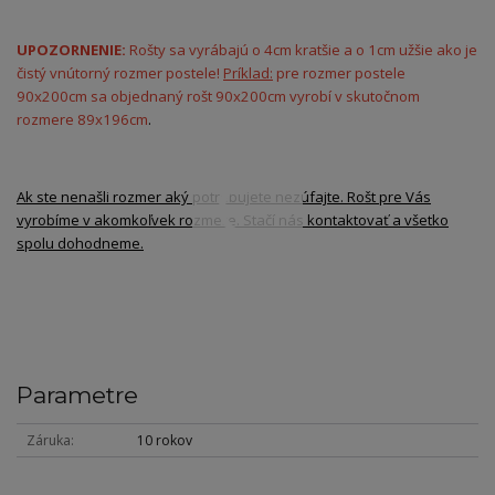
UPOZORNENIE:
Rošty sa vyrábajú o 4cm kratšie a o 1cm užšie ako je
čistý vnútorný rozmer postele!
Príklad:
pre rozmer postele
90x200cm sa objednaný rošt 90x200cm vyrobí v skutočnom
rozmere 89x196cm
.
Ak ste nenašli rozmer aký potrebujete nezúfajte. Rošt pre Vás
vyrobíme v akomkoľvek rozmere. Stačí nás kontaktovať a všetko
spolu dohodneme.
Parametre
Záruka
10 rokov