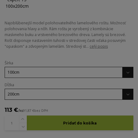
Najobľúbenejší model polohovateľného lamelového roštu. Možnosť
polohovania hlavy a nôh. Rám roštu je vyrobený z kombinácie
masívneho buku a vrstveného brezového dreva. Lamely sú brezové.
Rošt disponuje nastavením tuhosti v stredovej časti vďaka posuvným
"opaskom" a zdvojeným lamelám. Stredový st...
celý popis
Šírka
Dĺžka
113 €
/
ks
91,87 €
bez DPH
Pridať do košíka