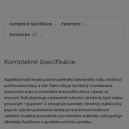
Kompletné špecifikácie
Parametre
Komentáre
0
Kompletné špecifikácie
Najobľúbenejší model polohovateľného lamelového roštu. Možnosť
polohovania hlavy a nôh. Rám roštu je vyrobený z kombinácie
masívneho buku a vrstveného brezového dreva. Lamely sú
brezové. Rošt disponuje nastavením tuhosti v stredovej časti vďaka
posuvným "opaskom" a zdvojeným lamelám. Stredový stabilizačný
popruh zabráni prelomenie lamely pri extrémnom bodovom
zaťažení. Kvalitné prevedenie a prvotriedne materiály zabezpečujú
dlhodobú funkčnosť a spoľahlivosť tohto výrobku.