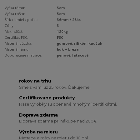
Výška rámu:
5cm
Výška roštu:
5cm
Šírka lamiel / počet:
36mm / 28ks
Zóny:
3
Max. záťaž:
120kg
Certifikát FSC:
FSC
Materiál púzdra:
gumové, silikón, kaučuk
Materiál rámu:
buk + breza
Doporučené matrace:
penové, latexové
rokov na trhu
Sme s Vami už 25 rokov. Ďakujeme.
Certifikované produkty
Naše výrobky sú ocenené mnohými certifikátmi.
Doprava zdarma
Doprava zdarma pri nákupe nad 200€
Výroba na mieru
Matrace a rošty na mieru do 10 dní