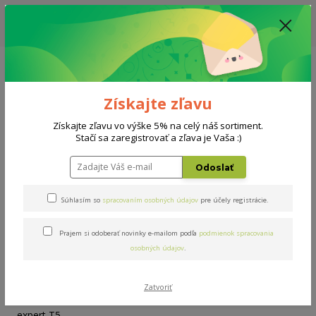
ZĽAVA: VŠETKY VYSTAVENÉ POSTELE ZA 400€ - CENA MATRACU A ROŠTU
PODĽA VÝBERU / DODACIA LEHOTA JE AKTUÁLNE 10-15 PRACOVNÝCH
DNÍ
0908 777 700
Po-So: 10-18 hod.
0
0 €
Získajte zľavu
Menu
Získajte zľavu vo výške 5% na celý náš sortiment.
Stačí sa zaregistrovať a zľava je Vaša :)
Úvod
Rošty
Double expert T5 100x200cm
Odoslať
Double expert T5 100x200cm
Súhlasím so
spracovaním osobných údajov
pre účely registrácie.
Prajem si odoberať novinky e-mailom podľa
podmienok spracovania
osobných údajov
.
Zatvoriť