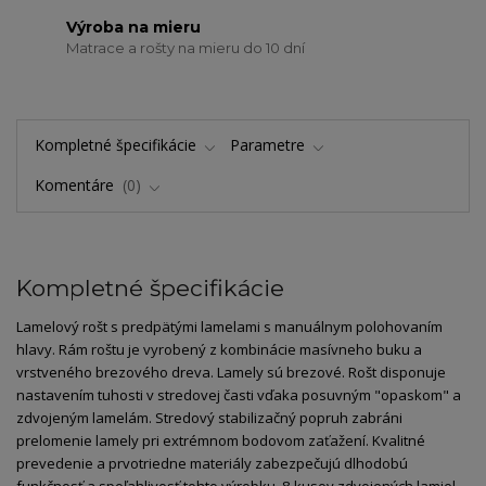
Výroba na mieru
Matrace a rošty na mieru do 10 dní
Kompletné špecifikácie
Parametre
Komentáre
0
Kompletné špecifikácie
Lamelový rošt s predpätými lamelami s manuálnym polohovaním
hlavy. Rám roštu je vyrobený z kombinácie masívneho buku a
vrstveného brezového dreva. Lamely sú brezové. Rošt disponuje
nastavením tuhosti v stredovej časti vďaka posuvným "opaskom" a
zdvojeným lamelám. Stredový stabilizačný popruh zabráni
prelomenie lamely pri extrémnom bodovom zaťažení. Kvalitné
prevedenie a prvotriedne materiály zabezpečujú dlhodobú
funkčnosť a spoľahlivosť tohto výrobku. 8 kusov zdvojených lamiel,