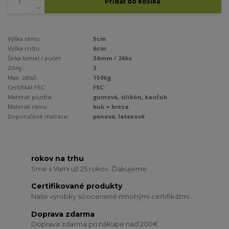
Pridať do košíka
Výška rámu:
5cm
Výška roštu:
6cm
Šírka lamiel / počet:
36mm / 26ks
Zóny:
3
Max. záťaž:
150kg
Certifikát FSC:
FSC
Materiál púzdra:
gumové, silikón, kaučuk
Materiál rámu:
buk + breza
Doporučené matrace:
penové, latexové
rokov na trhu
Sme s Vami už 25 rokov. Ďakujeme.
Certifikované produkty
Naše výrobky sú ocenené mnohými certifikátmi.
Doprava zdarma
Doprava zdarma pri nákupe nad 200€