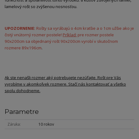
lamelový rošt so zvýšenou nosnosťou.
UPOZORNENIE:
Rošty sa vyrábajú o 4cm kratšie a o 1cm užšie ako je
čistý vnútorný rozmer postele!
Príklad:
pre rozmer postele
90x200cm sa objednaný rošt 90x200cm vyrobí v skutočnom
rozmere 89x196cm
.
Ak ste nenašli rozmer aký potrebujete nezúfajte. Rošt pre Vás
vyrobíme v akomkoľvek rozmere. Stačí nás kontaktovať a všetko
spolu dohodneme.
Parametre
Záruka
10 rokov