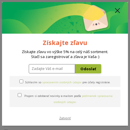
ZĽAVA: VŠETKY VYSTAVENÉ POSTELE ZA 400€ - CENA MATRACU A ROŠTU
PODĽA VÝBERU / DODACIA LEHOTA JE AKTUÁLNE 10-15 PRACOVNÝCH
DNÍ
0908 777 700
Po-So: 10-18 hod.
0
0 €
Získajte zľavu
Menu
Získajte zľavu vo výške 5% na celý náš sortiment.
Stačí sa zaregistrovať a zľava je Vaša :)
Úvod
Rošty
Double expert H maxi 80x200cm
Odoslať
Double expert H maxi
Súhlasím so
spracovaním osobných údajov
pre účely registrácie.
80x200cm
Prajem si odoberať novinky e-mailom podľa
podmienok spracovania
osobných údajov
.
Zatvoriť