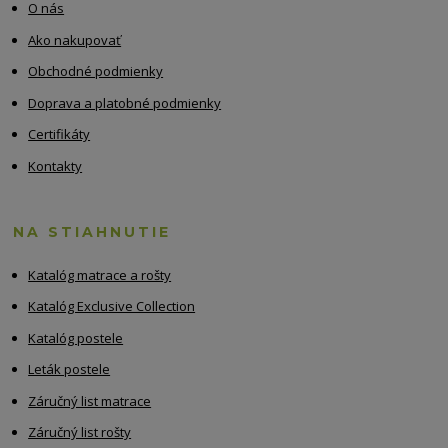
O nás
Ako nakupovať
Obchodné podmienky
Doprava a platobné podmienky
Certifikáty
Kontakty
NA STIAHNUTIE
Katalóg matrace a rošty
Katalóg Exclusive Collection
Katalóg postele
Leták postele
Záručný list matrace
Záručný list rošty