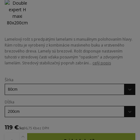
Lamelový rošt s predpätými lamelami s manuálnym polohovaním hlavy.
Rám roštu je vyrobený z kombinácie masívneho buku a vrstveného
brezového dreva. Lamely sú brezové. Rošt disponuje nastavením
tuhosti v stredovej časti vďaka posuvným "opaskom" a zdvojeným
lamelám. Stredový stabilizačný popruh zabráni...
celý popis
Šírka
Dĺžka
119 €
/
ks
96,75 €
bez DPH