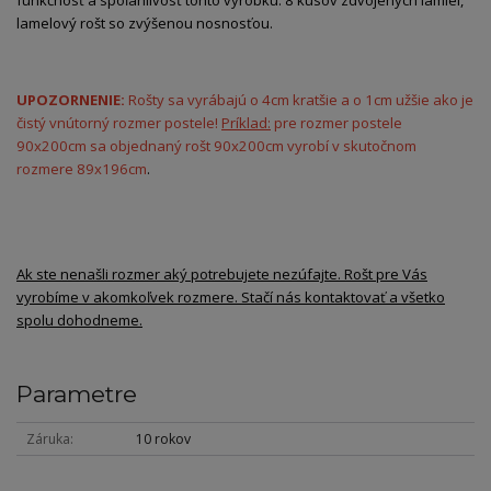
lamelový rošt so zvýšenou nosnosťou.
UPOZORNENIE:
Rošty sa vyrábajú o 4cm kratšie a o 1cm užšie ako je
čistý vnútorný rozmer postele!
Príklad:
pre rozmer postele
90x200cm sa objednaný rošt 90x200cm vyrobí v skutočnom
rozmere 89x196cm
.
Ak ste nenašli rozmer aký potrebujete nezúfajte. Rošt pre Vás
vyrobíme v akomkoľvek rozmere. Stačí nás kontaktovať a všetko
spolu dohodneme.
Parametre
Záruka
10 rokov