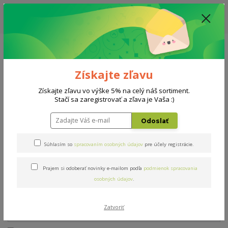
ZĽAVA: VŠETKY VYSTAVENÉ POSTELE ZA 400€ - CENA MATRACU A ROŠTU
PODĽA VÝBERU / DODACIA LEHOTA JE AKTUÁLNE 10-15 PRACOVNÝCH
DNÍ
0908 777 700
Po-So: 10-18 hod.
0
0 €
Získajte zľavu
Menu
Získajte zľavu vo výške 5% na celý náš sortiment.
Stačí sa zaregistrovať a zľava je Vaša :)
Úvod
Rošty
Double expert H maxi 100x200cm
Odoslať
Double expert H maxi
Súhlasím so
spracovaním osobných údajov
pre účely registrácie.
100x200cm
Prajem si odoberať novinky e-mailom podľa
podmienok spracovania
osobných údajov
.
Zatvoriť