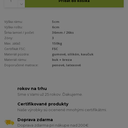
Pridať do košíka
Výška rámu:
5cm
Výška roštu:
6cm
Šírka lamiel / počet:
36mm / 26ks
Zóny:
3
Max. záťaž:
150kg
Certifikát FSC:
FSC
Materiál púzdra:
gumové, silikón, kaučuk
Materiál rámu:
buk + breza
Doporučené matrace:
penové, latexové
rokov na trhu
Sme s Vami už 25 rokov. Ďakujeme.
Certifikované produkty
Naše výrobky sú ocenené mnohými certifikátmi.
Doprava zdarma
Doprava zdarma pri nákupe nad 200€