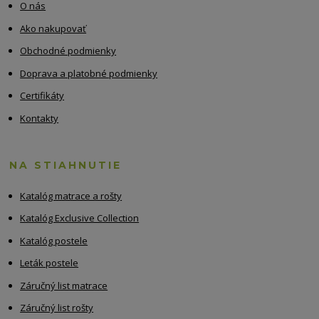
O nás
Ako nakupovať
Obchodné podmienky
Doprava a platobné podmienky
Certifikáty
Kontakty
NA STIAHNUTIE
Katalóg matrace a rošty
Katalóg Exclusive Collection
Katalóg postele
Leták postele
Záručný list matrace
Záručný list rošty