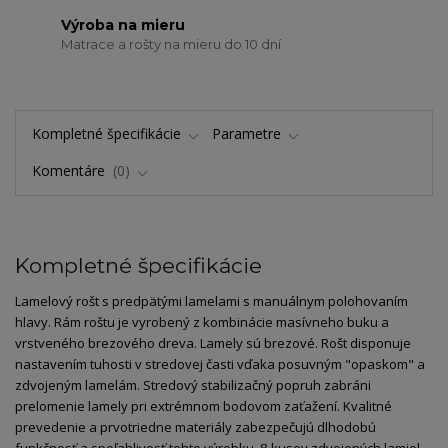
Výroba na mieru
Matrace a rošty na mieru do 10 dní
Kompletné špecifikácie
Parametre
Komentáre
0
Kompletné špecifikácie
Lamelový rošt s predpätými lamelami s manuálnym polohovaním
hlavy. Rám roštu je vyrobený z kombinácie masívneho buku a
vrstveného brezového dreva. Lamely sú brezové. Rošt disponuje
nastavením tuhosti v stredovej časti vďaka posuvným "opaskom" a
zdvojeným lamelám. Stredový stabilizačný popruh zabráni
prelomenie lamely pri extrémnom bodovom zaťažení. Kvalitné
prevedenie a prvotriedne materiály zabezpečujú dlhodobú
funkčnosť a spoľahlivosť tohto výrobku. 8 kusov zdvojených lamiel,