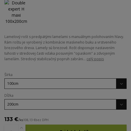
Lamelový rošt s predpätými lamelami s manuálnym polohovaním hlavy.
Rám roštu je vyrobený z kombinácie masívneho buku a vrstveného
brezového dreva. Lamely sú brezové. Rošt disponuje nastavením
tuhosti v stredovej časti vďaka posuvným "opaskom" a zdvojeným
lamelám. Stredový stabilizačný popruh zabráni...
celý popis
Šírka
Dĺžka
133 €
/
ks
108,13 €
bez DPH