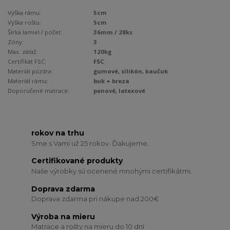
Výška rámu:
5cm
Výška roštu:
5cm
Šírka lamiel / počet:
36mm / 28ks
Zóny:
3
Max. záťaž:
120kg
Certifikát FSC:
FSC
Materiál púzdra:
gumové, silikón, kaučuk
Materiál rámu:
buk + breza
Doporučené matrace:
penové, latexové
rokov na trhu
Sme s Vami už 25 rokov. Ďakujeme.
Certifikované produkty
Naše výrobky sú ocenené mnohými certifikátmi.
Doprava zdarma
Doprava zdarma pri nákupe nad 200€
Výroba na mieru
Matrace a rošty na mieru do 10 dní