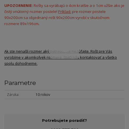
UPOZORNENIE:
Rošty sa vyrábajú o 4cm kratšie a o 1cm užšie ako je
čistý vnútorný rozmer postele!
Príklad:
pre rozmer postele
90x200cm sa objednaný rošt 90x200cm vyrobí v skutočnom
rozmere 89x196cm
.
Ak ste nenašli rozmer aký potrebujete nezúfajte. Rošt pre Vás
vyrobíme v akomkoľvek rozmere. Stačí nás kontaktovať a všetko
spolu dohodneme.
Parametre
Záruka
10 rokov
Potrebujete poradiť?