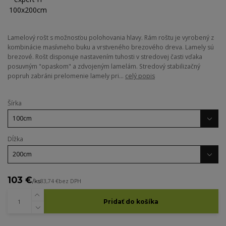
Lamelový rošt s možnosťou polohovania hlavy. Rám roštu je vyrobený z
kombinácie masívneho buku a vrstveného brezového dreva. Lamely sú
brezové. Rošt disponuje nastavením tuhosti v stredovej časti vďaka
posuvným "opaskom" a zdvojeným lamelám. Stredový stabilizačný
popruh zabráni prelomenie lamely pri...
celý popis
Šírka
Dĺžka
103 €
/
ks
83,74 €
bez DPH
Pridať do košíka