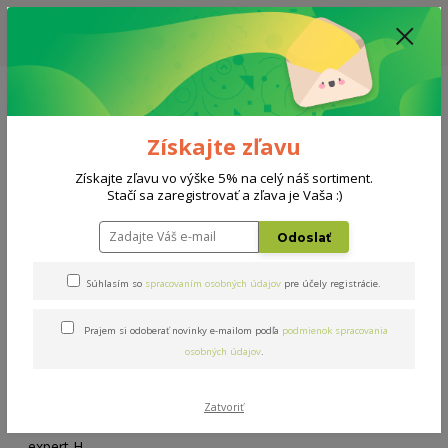
ZĽAVA: VŠETKY VYSTAVENÉ POSTELE ZA 400€ - CENA MATRACU A ROŠTU
PODĽA VÝBERU / DODACIA LEHOTA JE AKTUÁLNE 10-15 PRACOVNÝCH
DNÍ
0908 777 700
Po-So: 10-18 hod.
0
0 €
Získajte zľavu
Menu
Získajte zľavu vo výške 5% na celý náš sortiment.
Stačí sa zaregistrovať a zľava je Vaša :)
Úvod
Rošty
Double expert H 100x200cm
Odoslať
Double expert H 100x200cm
Súhlasím so
spracovaním osobných údajov
pre účely registrácie.
Prajem si odoberať novinky e-mailom podľa
podmienok spracovania
osobných údajov
.
Zatvoriť