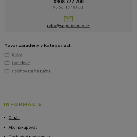
0908 777 700
Po-So: 10-18 hod.
retro@superinterier.sk
Tovar zaradený v kategóriách
Rošty
Lamelové
Polohovateľné ručne
INFORMÁCIE
O nás
Ako nakupovať
Obchodné podmienky