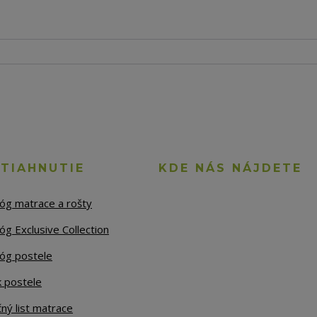
STIAHNUTIE
KDE NÁS NÁJDETE
lóg matrace a rošty
óg Exclusive Collection
lóg postele
k postele
ný list matrace