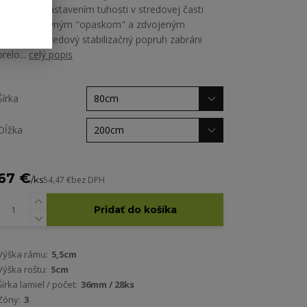
disponuje nastavením tuhosti v stredovej časti
vďaka posuvným "opaskom" a zdvojeným
lamelám. Stredový stabilizačný popruh zabráni
prelo...
celý popis
Šírka
Dĺžka
67 €
/
ks
54,47 €
bez DPH
Pridať do košíka
Výška rámu:
5,5cm
Výška roštu:
5cm
Šírka lamiel / počet:
36mm / 28ks
Zóny:
3