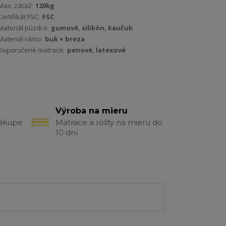
Max. záťaž:
120kg
Certifikát FSC:
FSC
Materiál púzdra:
gumové, silikón, kaučuk
Materiál rámu:
buk + breza
Doporučené matrace:
penové, latexové
Výroba na mieru
nákupe
Matrace a rošty na mieru do
10 dní