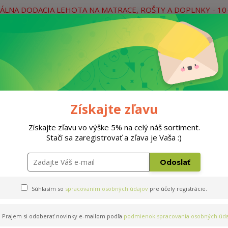
ÁLNA DODACIA LEHOTA NA MATRACE, ROŠTY A DOPLNKY - 10
práce
Neviete si rady? Zavolajte.
0
Hľada
Rošty
Doplnky
Postele
Materiá
Získajte zľavu
Získajte zľavu vo výške 5% na celý náš sortiment.
Stačí sa zaregistrovať a zľava je Vaša :)
m
Odoslať
Súhlasím so
spracovaním osobných údajov
pre účely registrácie.
Prajem si odoberať novinky e-mailom podľa
podmienok spracovania osobných úda