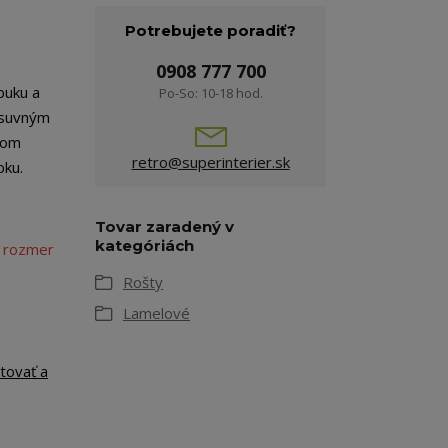
Potrebujete poradiť?
0908 777 700
buku a
Po-So: 10-18 hod.
osuvným
vom
retro@superinterier.sk
bku.
Tovar zaradený v
kategóriách
 rozmer
Rošty
Lamelové
tovať a