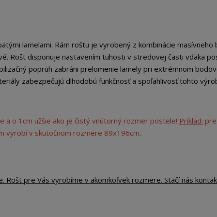
pätými lamelami. Rám roštu je vyrobený z kombinácie masívneho 
é. Rošt disponuje nastavením tuhosti v stredovej časti vďaka p
bilizačný popruh zabráni prelomenie lamely pri extrémnom bodo
teriály zabezpečujú dlhodobú funkčnosť a spoľahlivosť tohto výro
e a o 1cm užšie ako je čistý vnútorný rozmer postele!
Príklad:
pre
cm vyrobí v skutočnom rozmere 89x196cm
.
e. Rošt pre Vás vyrobíme v akomkoľvek rozmere. Stačí nás kontak