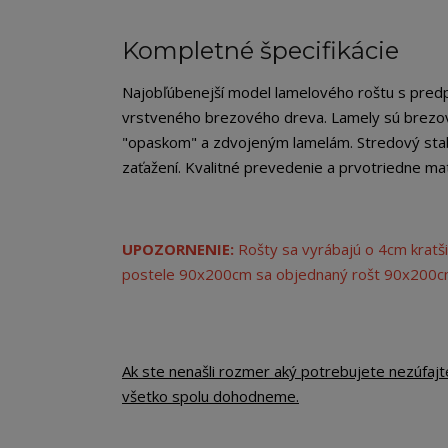
Kompletné špecifikácie
Najobľúbenejší model lamelového roštu s pred
vrstveného brezového dreva. Lamely sú brezov
"opaskom" a zdvojeným lamelám. Stredový sta
zaťažení. Kvalitné prevedenie a prvotriedne ma
UPOZORNENIE:
Rošty sa vyrábajú o 4cm kratši
postele 90x200cm sa objednaný rošt 90x200
Ak ste nenašli rozmer aký potrebujete nezúfajt
všetko spolu dohodneme.