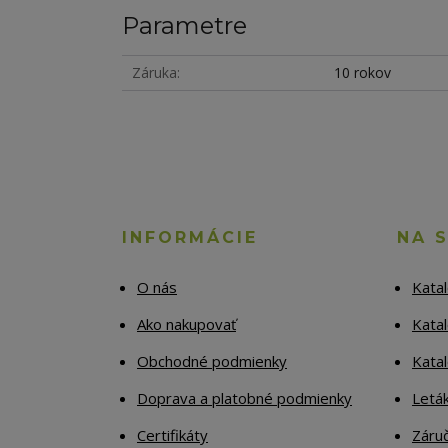
Parametre
Záruka
10 rokov
INFORMÁCIE
NA 
O nás
Kata
Ako nakupovať
Katal
Obchodné podmienky
Kata
Doprava a platobné podmienky
Letá
Certifikáty
Záruč