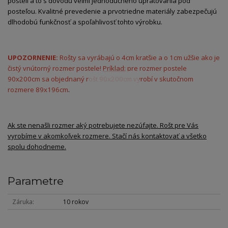
posteli a to s dôvodu veľmi jednoduchého upratovania pod
posteľou. Kvalitné prevedenie a prvotriedne materiály zabezpečujú
dlhodobú funkčnosť a spoľahlivosť tohto výrobku.
UPOZORNENIE:
Rošty sa vyrábajú o 4cm kratšie a o 1cm užšie ako je
čistý vnútorný rozmer postele!
Príklad:
pre rozmer postele
90x200cm sa objednaný rošt 90x200cm vyrobí v skutočnom
rozmere 89x196cm
.
Ak ste nenašli rozmer aký potrebujete nezúfajte. Rošt pre Vás
vyrobíme v akomkoľvek rozmere. Stačí nás kontaktovať a všetko
spolu dohodneme.
Parametre
Záruka
10 rokov