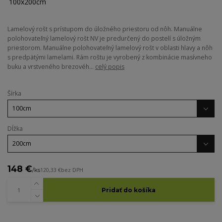
Lamelový rošt s prístupom do úložného priestoru od nôh. Manuálne
polohovateľný lamelový rošt NV je predurčený do postelí s úložným
priestorom. Manuálne polohovateľný lamelový rošt v oblasti hlavy a nôh
s predpätými lamelami. Rám roštu je vyrobený z kombinácie masívneho
buku a vrstveného brezovéh...
celý popis
Šírka
Dĺžka
148 €
/
ks
120,33 €
bez DPH
Pridať do košíka