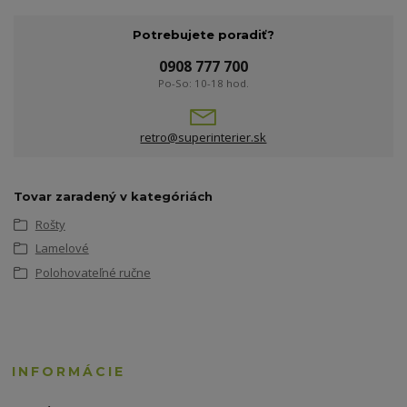
Potrebujete poradiť?
0908 777 700
Po-So: 10-18 hod.
retro@superinterier.sk
Tovar zaradený v kategóriách
Rošty
Lamelové
Polohovateľné ručne
INFORMÁCIE