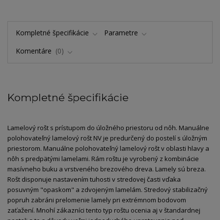
Kompletné špecifikácie
Parametre
Komentáre
0
Kompletné špecifikácie
Lamelový rošt s prístupom do úložného priestoru od nôh. Manuálne
polohovateľný lamelový rošt NV je predurčený do postelí s úložným
priestorom. Manuálne polohovateľný lamelový rošt v oblasti hlavy a
nôh s predpätými lamelami. Rám roštu je vyrobený z kombinácie
masívneho buku a vrstveného brezového dreva. Lamely sú breza.
Rošt disponuje nastavením tuhosti v stredovej časti vďaka
posuvným "opaskom" a zdvojeným lamelám. Stredový stabilizačný
popruh zabráni prelomenie lamely pri extrémnom bodovom
zaťažení. Mnohí zákazníci tento typ roštu ocenia aj v štandardnej