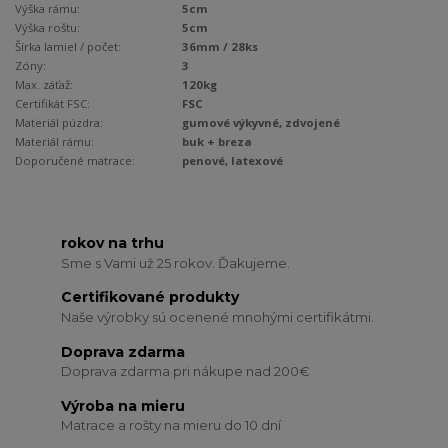
Výška rámu:
5cm
Výška roštu:
5cm
Šírka lamiel / počet:
36mm / 28ks
Zóny:
3
Max. záťaž:
120kg
Certifikát FSC:
FSC
Materiál púzdra:
gumové výkyvné, zdvojené
Materiál rámu:
buk + breza
Doporučené matrace:
penové, latexové
rokov na trhu
Sme s Vami už 25 rokov. Ďakujeme.
Certifikované produkty
Naše výrobky sú ocenené mnohými certifikátmi.
Doprava zdarma
Doprava zdarma pri nákupe nad 200€
Výroba na mieru
Matrace a rošty na mieru do 10 dní