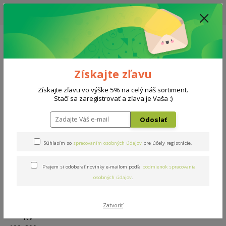
UPOZORNENIE: AKTUÁLNA DODACIA LEHOTA NA MATRACE, ROŠTY A
DOPLNKY - 10-15 PRACOVNÝCH DNÍ
0908 777 700
Po-So: 10-18 hod.
0
0 €
Získajte zľavu
Menu
Získajte zľavu vo výške 5% na celý náš sortiment.
Stačí sa zaregistrovať a zľava je Vaša :)
Úvod
Rošty
Double NV 100x200cm
Odoslať
Double NV 100x200cm
Súhlasím so
spracovaním osobných údajov
pre účely registrácie.
Prajem si odoberať novinky e-mailom podľa
podmienok spracovania
osobných údajov
.
Zatvoriť