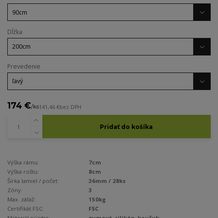
Dĺžka
Prevedenie
174 €
/
ks
141,46 €
bez DPH
Pridať do košíka
Výška rámu:
7cm
Výška roštu:
8cm
Šírka lamiel / počet:
36mm / 28ks
Zóny:
3
Max. záťaž:
150kg
Certifikát FSC:
FSC
Materiál púzdra:
gumové, silikón, kaučuk