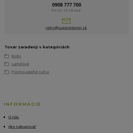
0908 777 700
Po-So: 10-18 hod.
retro@superinterier.sk
Tovar zaradený v kategóriách
Rošty
Lamelové
Polohovateľné ručne
INFORMÁCIE
O nás
Ako nakupovať