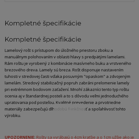
Kompletné špecifikácie
Kompletné špecifikácie
Lamelový rošt s prístupom do úložného priestoru zboku a
manuálnym polohovaním v oblasti hlavy s predpätými lamelami.
Rám roštu je vyrobený z kombinácie masívneho buku a vrstveného
brezového dreva. Lamely sú breza. Rošt disponuje nastavením
tuhosti v stredovej časti vďaka posuvným "opaskom" a zdvojeným
lamelám. Stredový stabilizačný popruh zabráni prelomenie lamely
pri extrémnom bodovom zaťažení. Mnohí zákazníci tento typ roštu
ocenia aj v štandardnej posteli a to s dôvodu veľmi jednoduchého
upratovania pod posteľou. Kvalitné prevedenie a prvotriedne
materiály zabezpečujú dlhodobú funkčnosť a spoľahlivosť tohto
výrobku.
UPOZORNENIE:
Rošty sa vyrábajú o 4cm kratšie a o 1cm užšie ako je