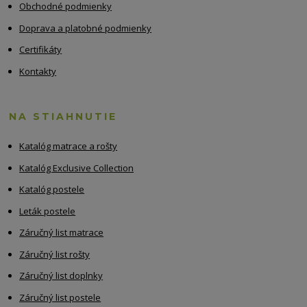
Obchodné podmienky
Doprava a platobné podmienky
Certifikáty
Kontakty
NA STIAHNUTIE
Katalóg matrace a rošty
Katalóg Exclusive Collection
Katalóg postele
Leták postele
Záručný list matrace
Záručný list rošty
Záručný list doplnky
Záručný list postele