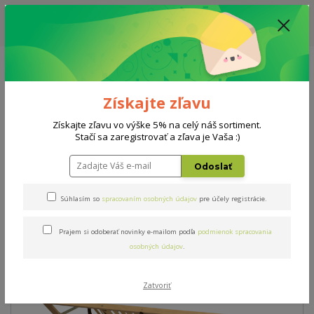
ZĽAVA: VŠETKY VYSTAVENÉ POSTELE ZA 400€ - CENA MATRACU A ROŠTU
PODĽA VÝBERU / DODACIA LEHOTA JE AKTUÁLNE 10-15 PRACOVNÝCH
DNÍ
0908 777 700
Po-So: 10-18 hod.
0
0 €
Získajte zľavu
Menu
Získajte zľavu vo výške 5% na celý náš sortiment.
Stačí sa zaregistrovať a zľava je Vaša :)
Úvod
Rošty
Double BVH maxi L 90x200cm
Odoslať
Double BVH maxi L
Súhlasím so
spracovaním osobných údajov
pre účely registrácie.
90x200cm
Prajem si odoberať novinky e-mailom podľa
podmienok spracovania
osobných údajov
.
Zatvoriť