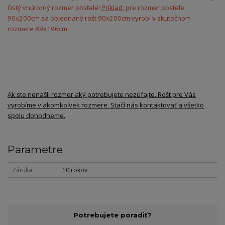
čistý vnútorný rozmer postele!
Príklad:
pre rozmer postele
90x200cm sa objednaný rošt 90x200cm vyrobí v skutočnom
rozmere 89x196cm
.
Ak ste nenašli rozmer aký potrebujete nezúfajte. Rošt pre Vás
vyrobíme v akomkoľvek rozmere. Stačí nás kontaktovať a všetko
spolu dohodneme.
Parametre
Záruka
10 rokov
Potrebujete poradiť?