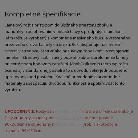
Kompletné špecifikácie
Lamelový rošt s prístupom do úložného priestoru zboku a
manuálnym polohovaním v oblasti hlavy s predpätými lamelami.
Rám roštu je vyrobený z kombinácie masívneho buku a vrstveného
brezového dreva. Lamely sú breza. Rošt disponuje nastavením
tuhosti v stredovej časti vďaka posuvným "opaskom" a zdvojeným
lamelám. Stredový stabilizačný popruh zabráni prelomenie lamely
pri extrémnom bodovom zaťažení. Mnohí zákazníci tento typ roštu
ocenia aj v štandardnej posteli a to s dôvodu veľmi jednoduchého
upratovania pod posteľou. Kvalitné prevedenie a prvotriedne
materiály zabezpečujú dlhodobú funkčnosť a spoľahlivosť tohto
výrobku.
UPOZORNENIE:
Rošty sa vyrábajú o 4cm kratšie a o 1cm užšie ako je
čistý vnútorný rozmer postele!
Príklad:
pre rozmer postele
90x200cm sa objednaný rošt 90x200cm vyrobí v skutočnom
rozmere 89x196cm
.