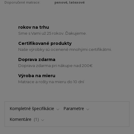
Doporučené matrace:
penové, latexové
rokov na trhu
Sme s Vami už 25 rokov. Ďakujeme.
Certifikované produkty
Naše výrobky sú ocenené mnohými certifikátmi.
Doprava zdarma
Doprava zdarma pri nákupe nad 200€
Výroba na mieru
Matrace a rošty na mieru do 10 dní
Kompletné špecifikácie
Parametre
Komentáre
1