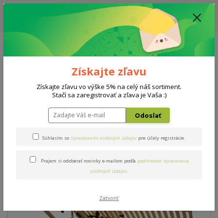
ZĽAVA: VŠETKY VYSTAVENÉ POSTELE ZA 400€ - CENA MATRACU A ROŠTU
PODĽA VÝBERU / DODACIA LEHOTA JE AKTUÁLNE 10-15 PRACOVNÝCH
DNÍ
0908 777 700
Po-So: 10-18 hod.
0
0 €
Získajte zľavu
Menu
Získajte zľavu vo výške 5% na celý náš sortiment.
Stačí sa zaregistrovať a zľava je Vaša :)
Úvod
Rošty
Double BVH P 90x200cm
Odoslať
Double BVH P 90x200cm
Súhlasím so
spracovaním osobných údajov
pre účely registrácie.
Prajem si odoberať novinky e-mailom podľa
podmienok spracovania
osobných údajov
.
Zatvoriť