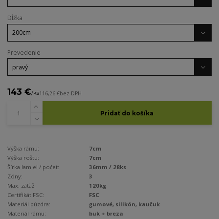
Dĺžka
Prevedenie
143 €
/
ks
116,26 €
bez DPH
Pridať do košíka
Výška rámu:
7cm
Výška roštu:
7cm
Šírka lamiel / počet:
36mm / 28ks
Zóny:
3
Max. záťaž:
120kg
Certifikát FSC:
FSC
Materiál púzdra:
gumové, silikón, kaučuk
Materiál rámu:
buk + breza