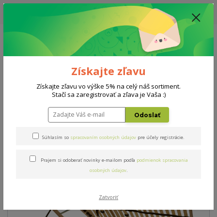
UPOZORNENIE: AKTUÁLNA DODACIA LEHOTA NA MATRACE, ROŠTY A
DOPLNKY - 10-15 PRACOVNÝCH DNÍ
0908 777 700
Po-So: 10-18 hod.
0
0 €
Získajte zľavu
Menu
Získajte zľavu vo výške 5% na celý náš sortiment.
Stačí sa zaregistrovať a zľava je Vaša :)
Úvod
Rošty
Double BVH P 100x200cm
Odoslať
Double BVH P 100x200cm
Súhlasím so
spracovaním osobných údajov
pre účely registrácie.
Prajem si odoberať novinky e-mailom podľa
podmienok spracovania
osobných údajov
.
Zatvoriť