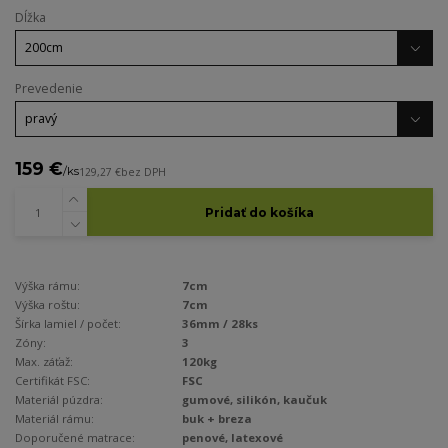
Dĺžka
Prevedenie
159 €
/
ks
129,27 €
bez DPH
Pridať do košíka
Výška rámu:
7cm
Výška roštu:
7cm
Šírka lamiel / počet:
36mm / 28ks
Zóny:
3
Max. záťaž:
120kg
Certifikát FSC:
FSC
Materiál púzdra:
gumové, silikón, kaučuk
Materiál rámu:
buk + breza
Doporučené matrace:
penové, latexové