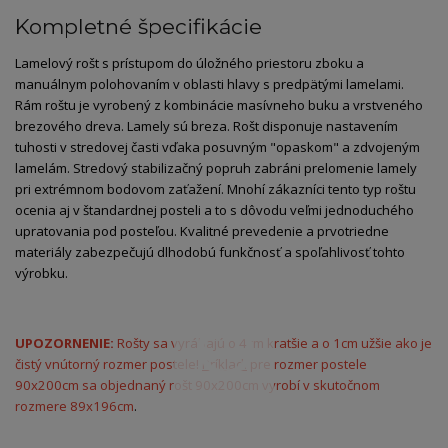
Kompletné špecifikácie
Lamelový rošt s prístupom do úložného priestoru zboku a
manuálnym polohovaním v oblasti hlavy s predpätými lamelami.
Rám roštu je vyrobený z kombinácie masívneho buku a vrstveného
brezového dreva. Lamely sú breza. Rošt disponuje nastavením
tuhosti v stredovej časti vďaka posuvným "opaskom" a zdvojeným
lamelám. Stredový stabilizačný popruh zabráni prelomenie lamely
pri extrémnom bodovom zaťažení. Mnohí zákazníci tento typ roštu
ocenia aj v štandardnej posteli a to s dôvodu veľmi jednoduchého
upratovania pod posteľou. Kvalitné prevedenie a prvotriedne
materiály zabezpečujú dlhodobú funkčnosť a spoľahlivosť tohto
výrobku.
UPOZORNENIE:
Rošty sa vyrábajú o 4cm kratšie a o 1cm užšie ako je
čistý vnútorný rozmer postele!
Príklad:
pre rozmer postele
90x200cm sa objednaný rošt 90x200cm vyrobí v skutočnom
rozmere 89x196cm
.