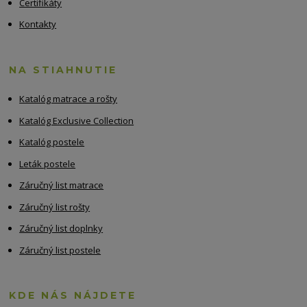
Certifikáty
Kontakty
NA STIAHNUTIE
Katalóg matrace a rošty
Katalóg Exclusive Collection
Katalóg postele
Leták postele
Záručný list matrace
Záručný list rošty
Záručný list doplnky
Záručný list postele
KDE NÁS NÁJDETE