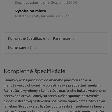
Doprava zdarma pri nákupe nad 200€
Výroba na mieru
Matrace a rošty na mieru do 10 dní
Kompletné špecifikácie
Parametre
Komentáre
1
Kompletné špecifikácie
Lamelový rošt s prístupom do úložného priestoru zboku a
manuálnym polohovaním v oblasti hlavy s predpätými lamelami.
Rám roštu je vyrobený z kombinácie masívneho buku a vrstveného
brezového dreva. Lamely sú breza. Rošt disponuje nastavením
tuhosti v stredovej časti vďaka posuvným "opaskom" a zdvojeným
lamelám. Stredový stabilizačný popruh zabráni prelomenie lamely
pri extrémnom bodovom zaťažení. Mnohí zákazníci tento typ roštu