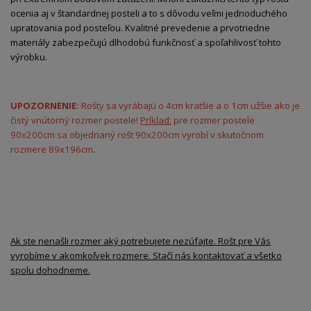
ocenia aj v štandardnej posteli a to s dôvodu veľmi jednoduchého
upratovania pod posteľou. Kvalitné prevedenie a prvotriedne
materiály zabezpečujú dlhodobú funkčnosť a spoľahlivosť tohto
výrobku.
UPOZORNENIE:
Rošty sa vyrábajú o 4cm kratšie a o 1cm užšie ako je
čistý vnútorný rozmer postele!
Príklad:
pre rozmer postele
90x200cm sa objednaný rošt 90x200cm vyrobí v skutočnom
rozmere 89x196cm
.
Ak ste nenašli rozmer aký potrebujete nezúfajte. Rošt pre Vás
vyrobíme v akomkoľvek rozmere. Stačí nás kontaktovať a všetko
spolu dohodneme.