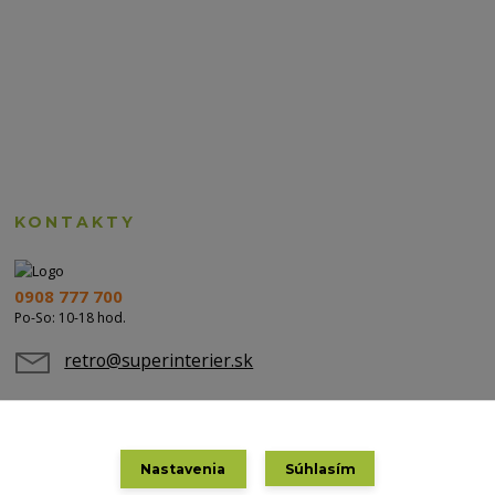
KONTAKTY
0908 777 700
Po-So: 10-18 hod.
retro@superinterier.sk
Nastavenia
Súhlasím