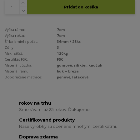
Pridať do košíka
Výška rámu:
7cm
Výška roštu:
7cm
Šírka lamiel / počet:
36mm / 28ks
Zóny:
3
Max. záťaž:
120kg
Certifikát FSC:
FSC
Materiál púzdra:
gumové, silikón, kaučuk
Materiál rámu:
buk + breza
Doporučené matrace:
penové, latexové
rokov na trhu
Sme s Vami už 25 rokov. Ďakujeme.
Certifikované produkty
Naše výrobky sú ocenené mnohými certifikátmi.
Doprava zdarma