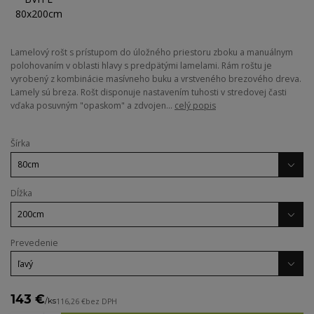
Lamelový rošt s prístupom do úložného priestoru zboku a manuálnym
polohovaním v oblasti hlavy s predpätými lamelami. Rám roštu je
vyrobený z kombinácie masívneho buku a vrstveného brezového dreva.
Lamely sú breza. Rošt disponuje nastavením tuhosti v stredovej časti
vďaka posuvným "opaskom" a zdvojen...
celý popis
Šírka
Dĺžka
Prevedenie
143 €
/
ks
116,26 €
bez DPH