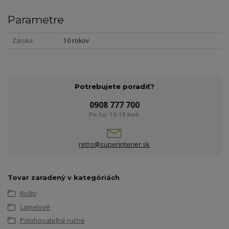
Parametre
Záruka
10 rokov
Potrebujete poradiť?
0908 777 700
Po-So: 10-18 hod.
retro@superinterier.sk
Tovar zaradený v kategóriách
Rošty
Lamelové
Polohovateľné ručne