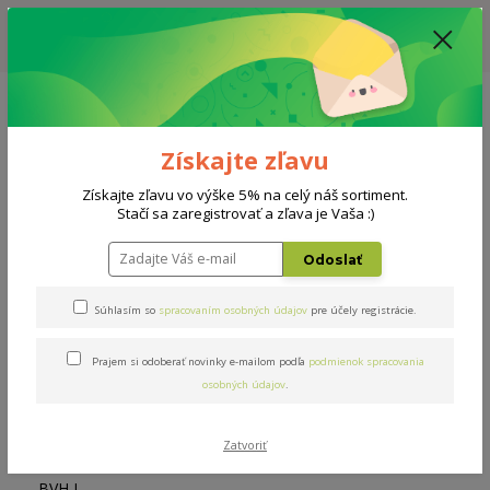
ZĽAVA: VŠETKY VYSTAVENÉ POSTELE ZA 400€ - CENA MATRACU A ROŠTU
PODĽA VÝBERU / DODACIA LEHOTA JE AKTUÁLNE 10-15 PRACOVNÝCH
DNÍ
0908 777 700
Po-So: 10-18 hod.
0
0 €
Získajte zľavu
Menu
Získajte zľavu vo výške 5% na celý náš sortiment.
Stačí sa zaregistrovať a zľava je Vaša :)
Úvod
Rošty
Double BVH L 80x200cm
Odoslať
Double BVH L 80x200cm
Súhlasím so
spracovaním osobných údajov
pre účely registrácie.
Prajem si odoberať novinky e-mailom podľa
podmienok spracovania
osobných údajov
.
Zatvoriť