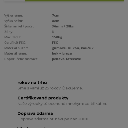
Výška rámu:
7cm
Výška roštu:
8cm
Šírka lamiel / počet:
36mm / 28ks
Zóny:
3
Max. záťaž:
150kg
Certifikát FSC:
FSC
Materiál púzdra:
gumové, silikón, kaučuk
Materiál rámu:
buk + breza
Doporučené matrace:
penové, latexové
rokov na trhu
Sme s Vami už 25 rokov. Ďakujeme.
Certifikované produkty
Naše výrobky sú ocenené mnohými certifikátmi.
Doprava zdarma
Doprava zdarma pri nákupe nad 200€