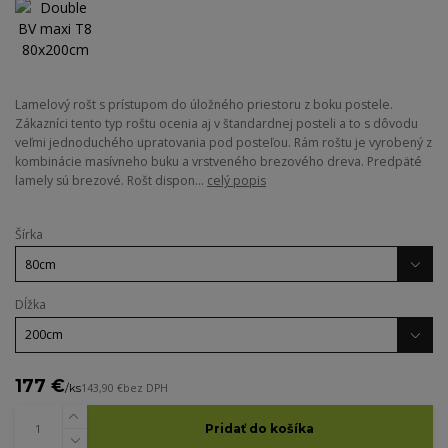
Lamelový rošt s prístupom do úložného priestoru z boku postele.
Zákazníci tento typ roštu ocenia aj v štandardnej posteli a to s dôvodu
veľmi jednoduchého upratovania pod posteľou. Rám roštu je vyrobený z
kombinácie masívneho buku a vrstveného brezového dreva. Predpäté
lamely sú brezové. Rošt dispon...
celý popis
Šírka
Dĺžka
177 €
/
ks
143,90 €
bez DPH
Pridať do košíka