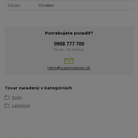
Záruka
10 rokov
Potrebujete poradiť?
0908 777 700
Po-So: 10-18 hod.
retro@superinterier.sk
Tovar zaradený v kategóriách
Rošty
Lamelové