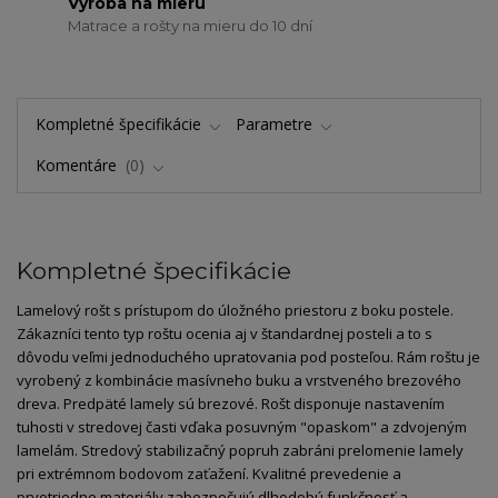
Výroba na mieru
Matrace a rošty na mieru do 10 dní
Kompletné špecifikácie
Parametre
Komentáre
0
Kompletné špecifikácie
Lamelový rošt s prístupom do úložného priestoru z boku postele.
Zákazníci tento typ roštu ocenia aj v štandardnej posteli a to s
dôvodu veľmi jednoduchého upratovania pod posteľou. Rám roštu je
vyrobený z kombinácie masívneho buku a vrstveného brezového
dreva. Predpäté lamely sú brezové. Rošt disponuje nastavením
tuhosti v stredovej časti vďaka posuvným "opaskom" a zdvojeným
lamelám. Stredový stabilizačný popruh zabráni prelomenie lamely
pri extrémnom bodovom zaťažení. Kvalitné prevedenie a
prvotriedne materiály zabezpečujú dlhodobú funkčnosť a