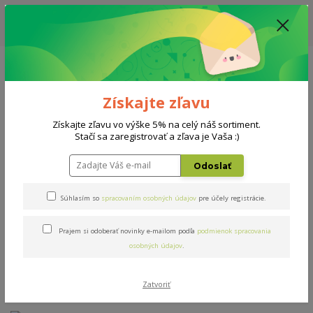
ZĽAVA: VŠETKY VYSTAVENÉ POSTELE ZA 400€ - CENA MATRACU A ROŠTU
PODĽA VÝBERU / DODACIA LEHOTA JE AKTUÁLNE 10-15 PRACOVNÝCH
DNÍ
0908 777 700
Po-So: 10-18 hod.
0
0 €
Získajte zľavu
Menu
Získajte zľavu vo výške 5% na celý náš sortiment.
Stačí sa zaregistrovať a zľava je Vaša :)
Úvod
Rošty
Lamelové
Double BV maxi T8 80x200cm
Odoslať
Double BV maxi T8
Súhlasím so
spracovaním osobných údajov
pre účely registrácie.
80x200cm
Prajem si odoberať novinky e-mailom podľa
podmienok spracovania
osobných údajov
.
Zatvoriť