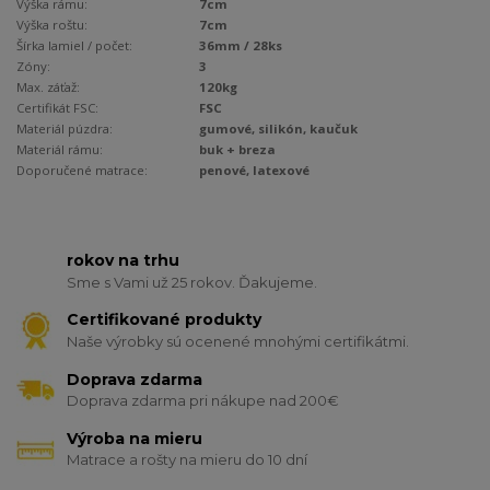
Výška rámu:
7cm
Výška roštu:
7cm
Šírka lamiel / počet:
36mm / 28ks
Zóny:
3
Max. záťaž:
120kg
Certifikát FSC:
FSC
Materiál púzdra:
gumové, silikón, kaučuk
Materiál rámu:
buk + breza
Doporučené matrace:
penové, latexové
rokov na trhu
Sme s Vami už 25 rokov. Ďakujeme.
Certifikované produkty
Naše výrobky sú ocenené mnohými certifikátmi.
Doprava zdarma
Doprava zdarma pri nákupe nad 200€
Výroba na mieru
Matrace a rošty na mieru do 10 dní