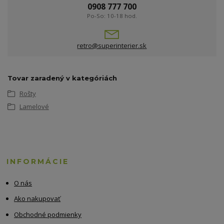
0908 777 700
Po-So: 10-18 hod.
retro@superinterier.sk
Tovar zaradený v kategóriách
Rošty
Lamelové
INFORMÁCIE
O nás
Ako nakupovať
Obchodné podmienky