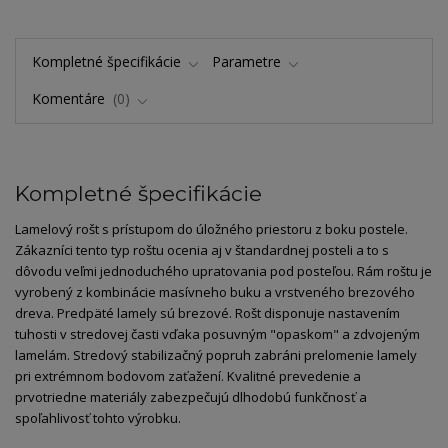
Kompletné špecifikácie
Parametre
Komentáre
0
Kompletné špecifikácie
Lamelový rošt s prístupom do úložného priestoru z boku postele.
Zákazníci tento typ roštu ocenia aj v štandardnej posteli a to s
dôvodu veľmi jednoduchého upratovania pod posteľou. Rám roštu je
vyrobený z kombinácie masívneho buku a vrstveného brezového
dreva. Predpäté lamely sú brezové. Rošt disponuje nastavením
tuhosti v stredovej časti vďaka posuvným "opaskom" a zdvojeným
lamelám. Stredový stabilizačný popruh zabráni prelomenie lamely
pri extrémnom bodovom zaťažení. Kvalitné prevedenie a
prvotriedne materiály zabezpečujú dlhodobú funkčnosť a
spoľahlivosť tohto výrobku.