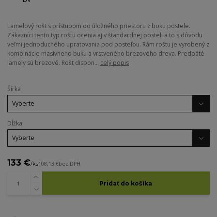
Lamelový rošt s prístupom do úložného priestoru z boku postele.
Zákazníci tento typ roštu ocenia aj v štandardnej posteli a to s dôvodu
veľmi jednoduchého upratovania pod posteľou. Rám roštu je vyrobený z
kombinácie masívneho buku a vrstveného brezového dreva. Predpäté
lamely sú brezové. Rošt dispon...
celý popis
Šírka
Dĺžka
133 €
/
ks
108,13 €
bez DPH
Pridať do košíka