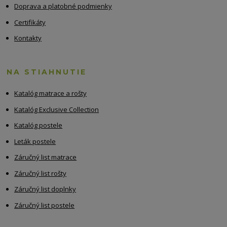
Doprava a platobné podmienky
Certifikáty
Kontakty
NA STIAHNUTIE
Katalóg matrace a rošty
Katalóg Exclusive Collection
Katalóg postele
Leták postele
Záručný list matrace
Záručný list rošty
Záručný list doplnky
Záručný list postele