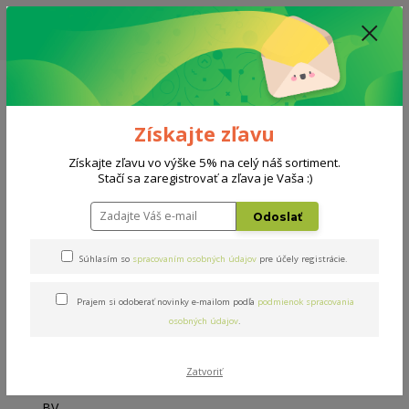
ZĽAVA: VŠETKY VYSTAVENÉ POSTELE ZA 400€ - CENA MATRACU A ROŠTU
PODĽA VÝBERU / DODACIA LEHOTA JE AKTUÁLNE 10-15 PRACOVNÝCH
DNÍ
0908 777 700
Po-So: 10-18 hod.
0
0 €
Získajte zľavu
Menu
Získajte zľavu vo výške 5% na celý náš sortiment.
Stačí sa zaregistrovať a zľava je Vaša :)
Úvod
Rošty
Double BV
Odoslať
Double BV
Súhlasím so
spracovaním osobných údajov
pre účely registrácie.
Prajem si odoberať novinky e-mailom podľa
podmienok spracovania
osobných údajov
.
Zatvoriť