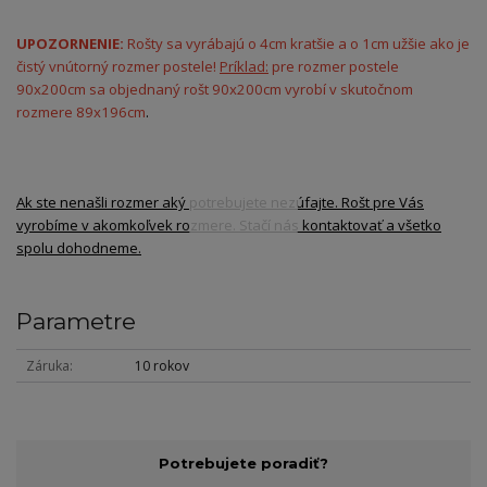
UPOZORNENIE:
Rošty sa vyrábajú o 4cm kratšie a o 1cm užšie ako je
čistý vnútorný rozmer postele!
Príklad:
pre rozmer postele
90x200cm sa objednaný rošt 90x200cm vyrobí v skutočnom
rozmere 89x196cm
.
Ak ste nenašli rozmer aký potrebujete nezúfajte. Rošt pre Vás
vyrobíme v akomkoľvek rozmere. Stačí nás kontaktovať a všetko
spolu dohodneme.
Parametre
Záruka
10 rokov
Potrebujete poradiť?