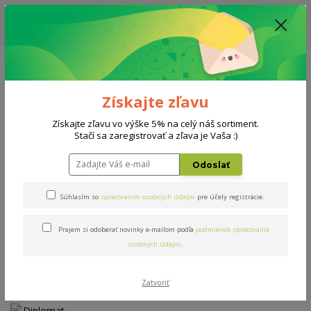
ZĽAVA: VŠETKY VYSTAVENÉ POSTELE ZA 400€ - CENA MATRACU A ROŠTU
PODĽA VÝBERU / DODACIA LEHOTA JE AKTUÁLNE 10-15 PRACOVNÝCH
DNÍ
0908 777 700
Po-So: 10-18 hod.
0
0 €
Získajte zľavu
Menu
Získajte zľavu vo výške 5% na celý náš sortiment.
Stačí sa zaregistrovať a zľava je Vaša :)
Úvod
Matrace
Diplomat 140x200cm
Odoslať
Diplomat 140x200cm
Súhlasím so
spracovaním osobných údajov
pre účely registrácie.
Prajem si odoberať novinky e-mailom podľa
podmienok spracovania
Doprava ZADARMO
osobných údajov
.
Zatvoriť