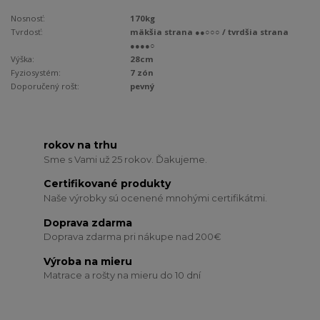
Nosnosť:
170kg
Tvrdosť:
mäkšia strana ●●○○○ / tvrdšia strana
●●●●○
Výška:
28cm
Fyziosystém:
7 zón
Doporučený rošt:
pevný
rokov na trhu
Sme s Vami už 25 rokov. Ďakujeme.
Certifikované produkty
Naše výrobky sú ocenené mnohými certifikátmi.
Doprava zdarma
Doprava zdarma pri nákupe nad 200€
Výroba na mieru
Matrace a rošty na mieru do 10 dní