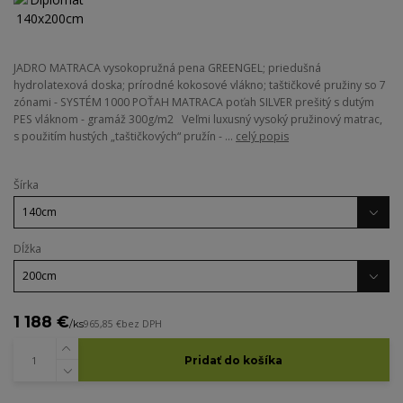
JADRO MATRACA vysokopružná pena GREENGEL; priedušná
hydrolatexová doska; prírodné kokosové vlákno; taštičkové pružiny so 7
zónami - SYSTÉM 1000 POŤAH MATRACA poťah SILVER prešitý s dutým
PES vláknom - gramáž 300g/m2 Veľmi luxusný vysoký pružinový matrac,
s použitím hustých „taštičkových“ pružín - ...
celý popis
Šírka
Dĺžka
1 188 €
/
ks
965,85 €
bez DPH
Pridať do košíka