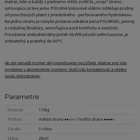
matrac, kde si každý z partnerov môže zvoliť tú „svoju“ stranu,
vyhovujúcu práve jemu. Prírodné kokosové vlákno oddeľuje pružiny
od povrchových platní z priedušného - perforovaného hydrolatexu.
Na jednu stranu je navyše pridaná unikátna pena POLARGEL, jemnej
a vzdušnej štruktúry, umocňujúca pocit komfortu a sviežosti.
Prirodzene antibakteriálny poťah SILVER pôsobí veľmi luxusne, je
snímateľný a prateľný do 60°C.
Ak ste nenašli rozmer aký potrebujete nezúfajte. Matrac pre Vás
vyrobíme v akomkoľvek rozmere. Stačí nás kontaktovať a všetko
spolu dohodneme.
Parametre
Nosnosť
170kg
Tvrdosť
mäkšia strana ●●○○○ / tvrdšia strana ●●●●○
Záruka
5 rokov
Výška
28cm