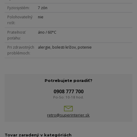
Fyziosystém
7 zón
Polohovateľný
nie
rošt
Prateľnosť
áno / 60°C
poťahu
Pri zdravotných
alergie, bolesti krížov, potenie
problémoch
Potrebujete poradiť?
0908 777 700
Po-So: 10-18 hod.
retro@superinterier.sk
Tovar zaradený v kategóriách