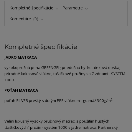
Kompletné špecifikácie
Parametre
Komentáre
0
Kompletné špecifikácie
JADRO MATRACA
vysokopružná pena GREENGEL; priedušná hydrolatexová doska;
prírodné kokosové vlákno; taštičkové pružiny so 7 zónami - SYSTÉM
1000
POŤAH MATRACA
2
poťah SILVER prešitý s dutým PES vláknom - gramáž 300g/m
Veľmi luxusný vysoký pružinový matrac, s použitím hustých
„taštičkových“ pružín - systém 1000 v jadre matraca. Partnerský