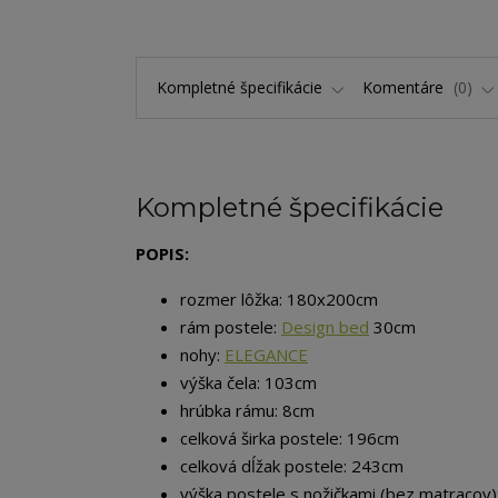
Kompletné špecifikácie
Komentáre
0
Kompletné špecifikácie
POPIS:
rozmer lôžka: 180x200cm
rám postele:
Design bed
30cm
nohy:
ELEGANCE
výška čela: 103cm
hrúbka rámu: 8cm
celková širka postele: 196cm
celková dĺžak postele: 243cm
výška postele s nožičkami (bez matracov