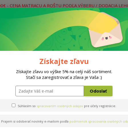
00€ - CENA MATRACU A ROŠTU PODĽA VÝBERU / DODACIA LE
práce
Neviete si rady? Zavolajte.
0
Hľada
Rošty
Doplnky
Postele
Materiá
Získajte zľavu
Získajte zľavu vo výške 5% na celý náš sortiment.
Stačí sa zaregistrovať a zľava je Vaša :)
Odoslať
Súhlasím so
spracovaním osobných údajov
pre účely registrácie.
Prajem si odoberať novinky e-mailom podľa
podmienok spracovania osobných úda