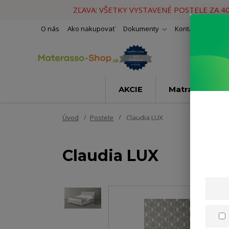
ZĽAVA: VŠETKY VYSTAVENÉ POSTELE ZA 4
O nás
Ako nakupovať
Dokumenty
Kontakty
Naše 
AKCIE
Matrace
Úvod
Postele
Claudia LUX
Claudia LUX