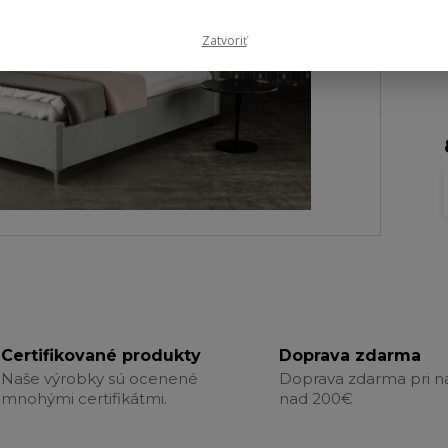
Zatvoriť
Certifikované produkty
Doprava zdarma
Naše výrobky sú ocenené
Doprava zdarma pri 
mnohými certifikátmi.
nad 200€