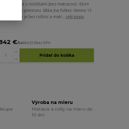
výška postele s nožičkami (bez matracov): 43cm
bez úožného priestoru látka (na fotke): Vienna 15
cena postele je bez roštov a matr...
celý popis
842 €
/
ks
684,55 €
bez DPH
Pridať do košíka
Výroba na mieru
nákupe
Matrace a rošty na mieru do
10 dní