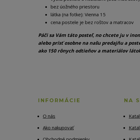
bez úožného priestoru
látka (na fotke): Vienna 15
cena postele je bez roštov a matracov
Páči sa Vám táto posteľ, no chcete ju v ino
alebo prísť osobne na našu predajňu a post
ako 150 rônych odtieňov a materiálov láto
INFORMÁCIE
NA 
O nás
Kata
Ako nakupovať
Katal
Obchodné podmienky
Kata