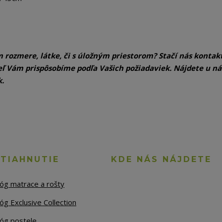
m rozmere, látke, či s úložným priestorom? Stačí nás kontak
eľ Vám prispôsobíme podľa Vašich požiadaviek. Nájdete u ná
k.
STIAHNUTIE
KDE NÁS NÁJDETE
lóg matrace a rošty
óg Exclusive Collection
lóg postele