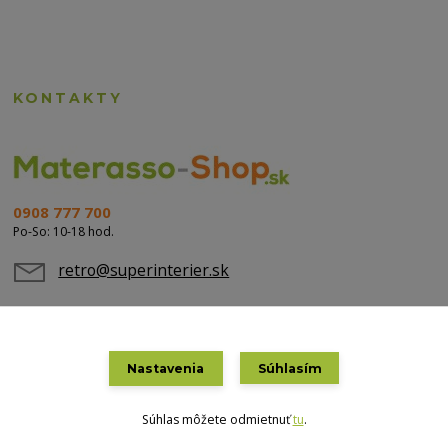
KONTAKTY
0908 777 700
Po-So: 10-18 hod.
retro@superinterier.sk
Nastavenia
Súhlasím
Súhlas môžete odmietnuť
tu
.
Vytvorené na
Eshop-rychlo.sk