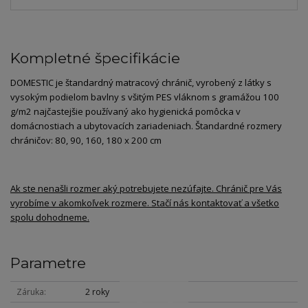
Kompletné špecifikácie
DOMESTIC je štandardný matracový chránič, vyrobený z látky s
vysokým podielom bavlny s všitým PES vláknom s gramážou 100
g/m2 najčastejšie používaný ako hygienická pomôcka v
domácnostiach a ubytovacích zariadeniach. Štandardné rozmery
chráničov: 80, 90, 160, 180 x 200 cm
Ak ste nenašli rozmer aký potrebujete nezúfajte. Chránič pre Vás
vyrobíme v akomkoľvek rozmere. Stačí nás kontaktovať a všetko
spolu dohodneme.
Parametre
Záruka
2 roky