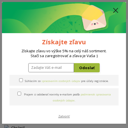
ZĽAVA: VŠETKY VYSTAVENÉ POSTELE ZA 400€ - CENA MATRACU A ROŠTU
PODĽA VÝBERU / DODACIA LEHOTA JE AKTUÁLNE 10-15 PRACOVNÝCH
DNÍ
0908 777 700
Po-So: 10-18 hod.
0
0 €
Získajte zľavu
Menu
Získajte zľavu vo výške 5% na celý náš sortiment.
Stačí sa zaregistrovať a zľava je Vaša :)
Úvod
Doplnky
Chránič Domestic 180x200cm
Odoslať
Chránič Domestic 180x200cm
Súhlasím so
spracovaním osobných údajov
pre účely registrácie.
Prajem si odoberať novinky e-mailom podľa
podmienok spracovania
TOP produkt
osobných údajov
.
Zatvoriť