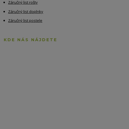
Záručný list rošty
Záručný list doplnky
Záručný list postele
KDE NÁS NÁJDETE