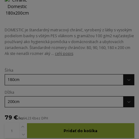
DOMESTIC je štandardný matracový chránič, vyrobený z látky s vysokým
podielom bavlny s všitým PES vláknom s gramážou 100 g/m2 najčastejšie
používaný ako hygienická pomôcka v domácnostiach a ubytovacích
zariadeniach. Štandardné rozmery chráničov: 80, 90, 160, 180 x 200 cm
Ak ste nenašli rozmer aký ...
celý popis
Šírka
Dĺžka
79 €
/
ks
64,23 €
bez DPH
Pridať do košíka