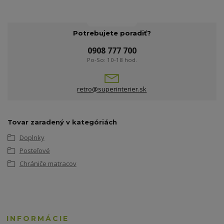
Potrebujete poradiť?
0908 777 700
Po-So: 10-18 hod.
retro@superinterier.sk
Tovar zaradený v kategóriách
Doplnky
Posteľové
Chrániče matracov
INFORMÁCIE