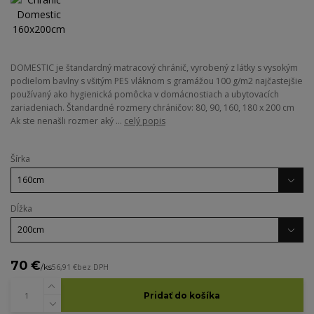
DOMESTIC je štandardný matracový chránič, vyrobený z látky s vysokým
podielom bavlny s všitým PES vláknom s gramážou 100 g/m2 najčastejšie
používaný ako hygienická pomôcka v domácnostiach a ubytovacích
zariadeniach. Štandardné rozmery chráničov: 80, 90, 160, 180 x 200 cm
Ak ste nenašli rozmer aký ...
celý popis
Šírka
Dĺžka
70 €
/
ks
56,91 €
bez DPH
Pridať do košíka