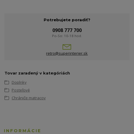
Potrebujete poradiť?
0908 777 700
Po-So: 10-18 hod.
retro@superinterier.sk
Tovar zaradený v kategóriách
Doplnky
Posteľové
Chrániče matracov
INFORMÁCIE