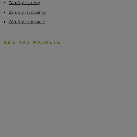
Záručný list rošty
Záručný list doplnky
Záručný list postele
KDE NÁS NÁJDETE