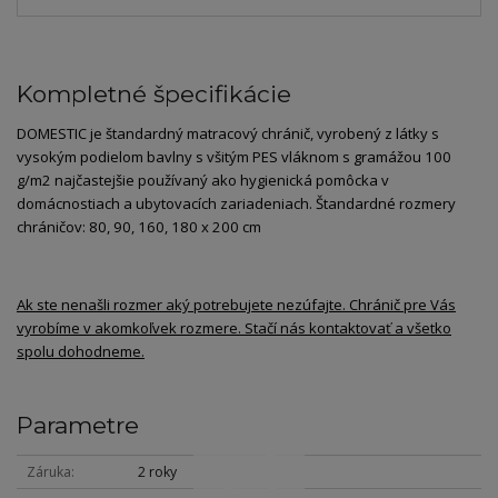
Kompletné špecifikácie
DOMESTIC je štandardný matracový chránič, vyrobený z látky s
vysokým podielom bavlny s všitým PES vláknom s gramážou 100
g/m2 najčastejšie používaný ako hygienická pomôcka v
domácnostiach a ubytovacích zariadeniach. Štandardné rozmery
chráničov: 80, 90, 160, 180 x 200 cm
Ak ste nenašli rozmer aký potrebujete nezúfajte. Chránič pre Vás
vyrobíme v akomkoľvek rozmere. Stačí nás kontaktovať a všetko
spolu dohodneme.
Parametre
Záruka
2 roky