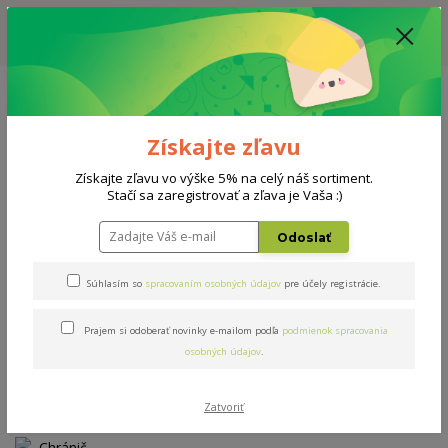
ZĽAVA: VŠETKY VYSTAVENÉ POSTELE ZA 400€ - CENA MATRACU A ROŠTU
PODĽA VÝBERU / DODACIA LEHOTA JE AKTUÁLNE 10-15 PRACOVNÝCH
DNÍ
0908 777 700
Po-So: 10-18 hod.
0
0 €
Získajte zľavu
Menu
Získajte zľavu vo výške 5% na celý náš sortiment.
Stačí sa zaregistrovať a zľava je Vaša :)
Úvod
Doplnky
Chránič Domestic 160x200cm
Odoslať
Chránič Domestic 160x200cm
Súhlasím so
spracovaním osobných údajov
pre účely registrácie.
Prajem si odoberať novinky e-mailom podľa
podmienok spracovania
TOP produkt
osobných údajov
.
Zatvoriť