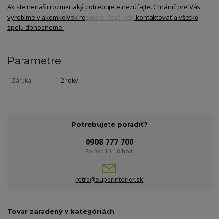
Ak ste nenašli rozmer aký potrebujete nezúfajte. Chránič pre Vás
vyrobíme v akomkoľvek rozmere. Stačí nás kontaktovať a všetko
spolu dohodneme.
Parametre
Záruka
2 roky
Potrebujete poradiť?
0908 777 700
Po-So: 10-18 hod.
retro@superinterier.sk
Tovar zaradený v kategóriách