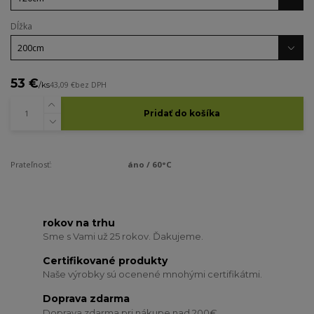
Dĺžka
53 €
/
ks
43,09 €
bez DPH
Pridať do košíka
Prateľnosť:
áno / 60°C
rokov na trhu
Sme s Vami už 25 rokov. Ďakujeme.
Certifikované produkty
Naše výrobky sú ocenené mnohými certifikátmi.
Doprava zdarma
Doprava zdarma pri nákupe nad 200€