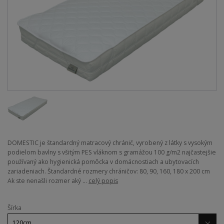
DOMESTIC je štandardný matracový chránič, vyrobený z látky s vysokým
podielom bavlny s všitým PES vláknom s gramážou 100 g/m2 najčastejšie
používaný ako hygienická pomôcka v domácnostiach a ubytovacích
zariadeniach. Štandardné rozmery chráničov: 80, 90, 160, 180 x 200 cm
Ak ste nenašli rozmer aký ...
celý popis
Šírka