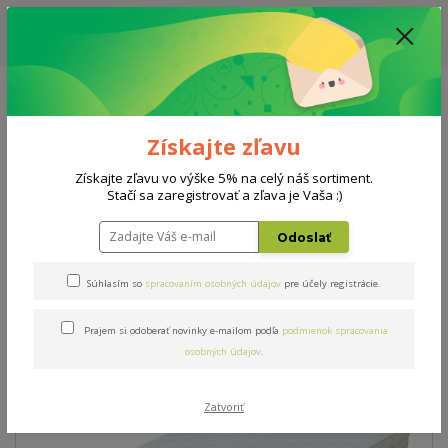
ZĽAVA: VŠETKY VYSTAVENÉ POSTELE ZA 400€ - CENA MATRACU A ROŠTU
PODĽA VÝBERU / DODACIA LEHOTA JE AKTUÁLNE 10-15 PRACOVNÝCH
DNÍ
0908 777 700
Po-So: 10-18 hod.
0
0 €
Získajte zľavu
Menu
Získajte zľavu vo výške 5% na celý náš sortiment.
Stačí sa zaregistrovať a zľava je Vaša :)
Úvod
Doplnky
Chránič Domestic 120x200cm
Odoslať
Chránič Domestic 120x200cm
Súhlasím so
spracovaním osobných údajov
pre účely registrácie.
Prajem si odoberať novinky e-mailom podľa
podmienok spracovania
TOP produkt
osobných údajov
.
Zatvoriť