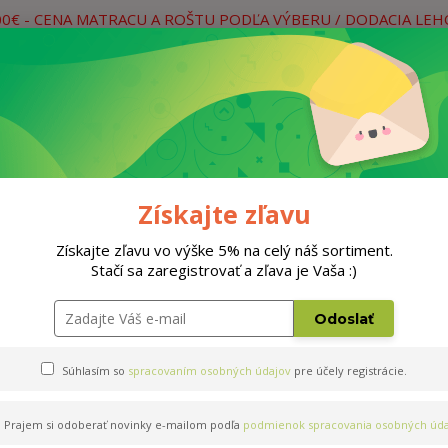
00€ - CENA MATRACU A ROŠTU PODĽA VÝBERU / DODACIA LE
práce
Neviete si rady? Zavolajte.
0
Hľada
Rošty
Doplnky
Postele
Materiá
Získajte zľavu
Získajte zľavu vo výške 5% na celý náš sortiment.
Stačí sa zaregistrovať a zľava je Vaša :)
20cm
Odoslať
Súhlasím so
spracovaním osobných údajov
pre účely registrácie.
Prajem si odoberať novinky e-mailom podľa
podmienok spracovania osobných úda