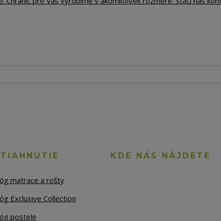
e. Chránič pre Vás vyrobíme v akomkoľvek rozmere. Stačí nás kon
STIAHNUTIE
KDE NÁS NÁJDETE
lóg matrace a rošty
óg Exclusive Collection
lóg postele