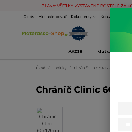
ZĽAVA: VŠETKY VYSTAVENÉ POSTELE ZA 4
O nás
Ako nakupovať
Dokumenty
Kontakty
Naše 
AKCIE
Matrace
Úvod
Doplnky
Chránič Clinic 60x120cm
Chránič Clinic 60x1