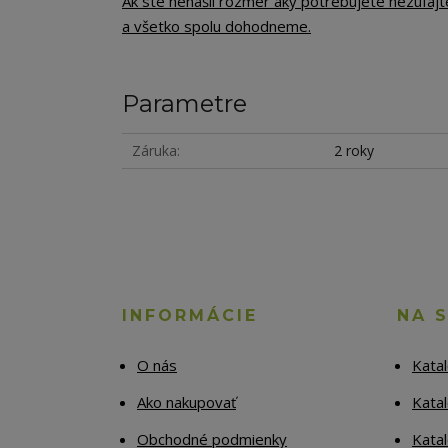
Ak ste nenašli rozmer aký potrebujete nezúfajt
a všetko spolu dohodneme.
Parametre
Záruka
2 roky
INFORMÁCIE
NA 
O nás
Kata
Ako nakupovať
Katal
Obchodné podmienky
Kata