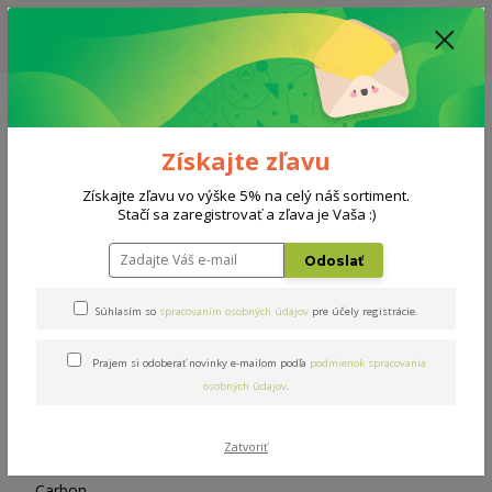
ZĽAVA: VŠETKY VYSTAVENÉ POSTELE ZA 400€ - CENA MATRACU A ROŠTU
PODĽA VÝBERU / DODACIA LEHOTA JE AKTUÁLNE 10-15 PRACOVNÝCH
DNÍ
0908 777 700
Po-So: 10-18 hod.
0
0 €
Získajte zľavu
Menu
Získajte zľavu vo výške 5% na celý náš sortiment.
Stačí sa zaregistrovať a zľava je Vaša :)
Úvod
Doplnky
Chránič Carbon 80x200cm
Odoslať
Chránič Carbon 80x200cm
Súhlasím so
spracovaním osobných údajov
pre účely registrácie.
Prajem si odoberať novinky e-mailom podľa
podmienok spracovania
osobných údajov
.
Zatvoriť