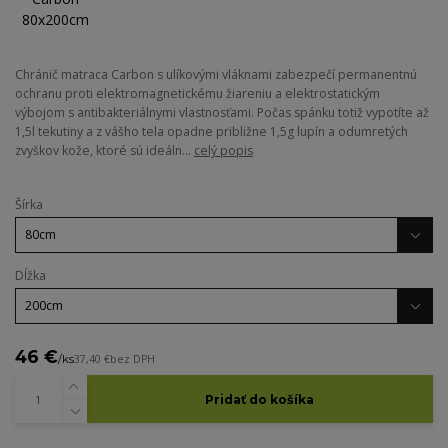
Chránič matraca Carbon s ulíkovými vláknami zabezpečí permanentnú
ochranu proti elektromagnetickému žiareniu a elektrostatickým
výbojom s antibakteriálnymi vlastnosťami. Počas spánku totiž vypotíte až
1,5l tekutiny a z vášho tela opadne približne 1,5g lupín a odumretých
zvyškov kože, ktoré sú ideáln...
celý popis
Šírka
Dĺžka
46 €
/
ks
37,40 €
bez DPH
Pridať do košíka