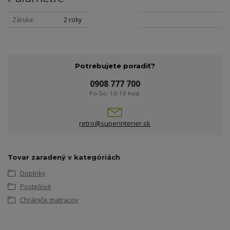
Záruka
2 roky
Potrebujete poradiť?
0908 777 700
Po-So: 10-18 hod.
retro@superinterier.sk
Tovar zaradený v kategóriách
Doplnky
Posteľové
Chrániče matracov