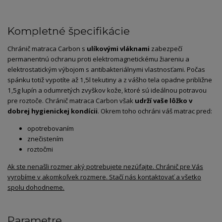
Kompletné špecifikácie
Chránič matraca Carbon s
ulíkovými vláknami
zabezpečí
permanentnú ochranu proti elektromagnetickému žiareniu a
elektrostatickým výbojom s antibakteriálnymi vlastnosťami. Počas
spánku totiž vypotíte až 1,5l tekutiny a z vášho tela opadne približne
1,5g lupín a odumretých zvyškov kože, ktoré sú ideálnou potravou
pre roztoče. Chránič matraca Carbon však
udrží vaše lôžko v
dobrej hygienickej kondícii
. Okrem toho ochráni váš matrac pred:
opotrebovaním
znečistením
roztočmi
Ak ste nenašli rozmer aký potrebujete nezúfajte. Chránič pre Vás
vyrobíme v akomkoľvek rozmere. Stačí nás kontaktovať a všetko
spolu dohodneme.
Parametre