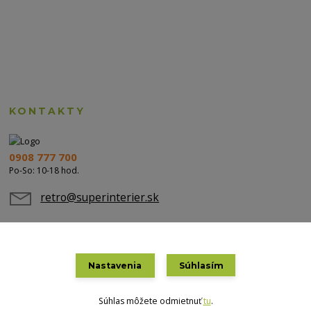
KONTAKTY
0908 777 700
Po-So: 10-18 hod.
retro@superinterier.sk
Nastavenia
Súhlasím
Súhlas môžete odmietnuť
tu
.
Vytvorené na
Eshop-rychlo.sk