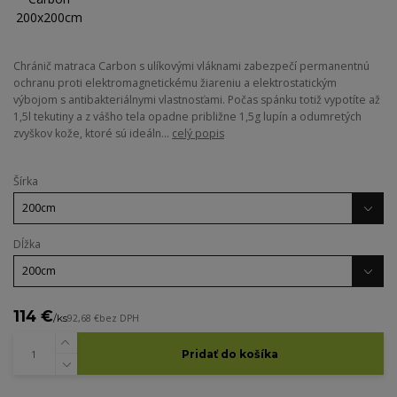
Chránič matraca Carbon s ulíkovými vláknami zabezpečí permanentnú
ochranu proti elektromagnetickému žiareniu a elektrostatickým
výbojom s antibakteriálnymi vlastnosťami. Počas spánku totiž vypotíte až
1,5l tekutiny a z vášho tela opadne približne 1,5g lupín a odumretých
zvyškov kože, ktoré sú ideáln...
celý popis
Šírka
Dĺžka
114 €
/
ks
92,68 €
bez DPH
Pridať do košíka