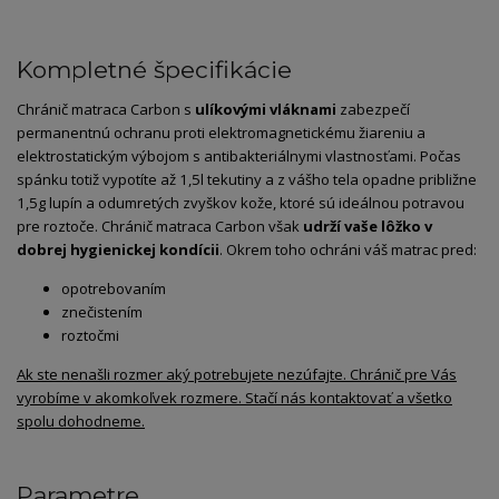
Kompletné špecifikácie
Chránič matraca Carbon s
ulíkovými vláknami
zabezpečí
permanentnú ochranu proti elektromagnetickému žiareniu a
elektrostatickým výbojom s antibakteriálnymi vlastnosťami. Počas
spánku totiž vypotíte až 1,5l tekutiny a z vášho tela opadne približne
1,5g lupín a odumretých zvyškov kože, ktoré sú ideálnou potravou
pre roztoče. Chránič matraca Carbon však
udrží vaše lôžko v
dobrej hygienickej kondícii
. Okrem toho ochráni váš matrac pred:
opotrebovaním
znečistením
roztočmi
Ak ste nenašli rozmer aký potrebujete nezúfajte. Chránič pre Vás
vyrobíme v akomkoľvek rozmere. Stačí nás kontaktovať a všetko
spolu dohodneme.
Parametre