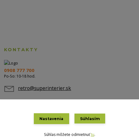
KONTAKTY
0908 777 700
Po-So: 10-18 hod.
retro@superinterier.sk
Nastavenia
Súhlasím
Súhlas môžete odmietnuť
tu
.
Vytvorené na
Eshop-rychlo.sk