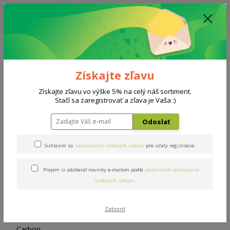
ZĽAVA: VŠETKY VYSTAVENÉ POSTELE ZA 400€ - CENA MATRACU A ROŠTU
PODĽA VÝBERU / DODACIA LEHOTA JE AKTUÁLNE 10-15 PRACOVNÝCH
DNÍ
0908 777 700
Po-So: 10-18 hod.
0
0 €
Získajte zľavu
Menu
Získajte zľavu vo výške 5% na celý náš sortiment.
Stačí sa zaregistrovať a zľava je Vaša :)
Úvod
Doplnky
Chránič Carbon 200x200cm
Odoslať
Chránič Carbon 200x200cm
Súhlasím so
spracovaním osobných údajov
pre účely registrácie.
Prajem si odoberať novinky e-mailom podľa
podmienok spracovania
osobných údajov
.
Zatvoriť