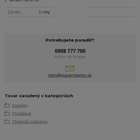
Záruka
2 roky
Potrebujete poradiť?
0908 777 700
Po-So: 10-18 hod.
retro@superinterier.sk
Tovar zaradený v kategóriách
Doplnky
Posteľové
Chrániče matracov