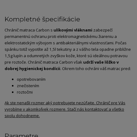
Kompletné špecifikácie
Chránič matraca Carbon s
ulíkovými vláknami
zabezpečí
permanentnú ochranu proti elektromagnetickému žiareniu a
elektrostatickým výbojom s antibakteriálnymi vlastnosťami. Počas
spánku totiž vypotíte až 1,5l tekutiny a z vášho tela opadne približne
1,5g lupín a odumretých zvyškov kože, ktoré sú ideálnou potravou
pre roztoče. Chránič matraca Carbon však
udrží vaše lôžko v
dobrej hygienickej kondícii
. Okrem toho ochráni váš matrac pred:
opotrebovaním
znečistením
roztočmi
Ak ste nenašli rozmer aký potrebujete nezúfajte. Chránič pre Vás
vyrobíme v akomkoľvek rozmere. Stačí nás kontaktovať a všetko
spolu dohodneme.
Parametre