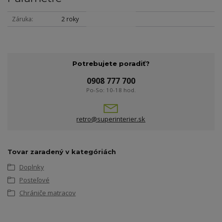
Záruka
2 roky
Potrebujete poradiť?
0908 777 700
Po-So: 10-18 hod.
retro@superinterier.sk
Tovar zaradený v kategóriách
Doplnky
Posteľové
Chrániče matracov