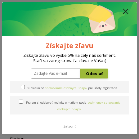
ZĽAVA: VŠETKY VYSTAVENÉ POSTELE ZA 400€ - CENA MATRACU A ROŠTU
PODĽA VÝBERU / DODACIA LEHOTA JE AKTUÁLNE 10-15 PRACOVNÝCH
DNÍ
0908 777 700
Po-So: 10-18 hod.
0
0 €
Získajte zľavu
Menu
Získajte zľavu vo výške 5% na celý náš sortiment.
Stačí sa zaregistrovať a zľava je Vaša :)
Úvod
Doplnky
Chránič Carbon 180x200cm
Odoslať
Chránič Carbon 180x200cm
Súhlasím so
spracovaním osobných údajov
pre účely registrácie.
Prajem si odoberať novinky e-mailom podľa
podmienok spracovania
osobných údajov
.
Zatvoriť