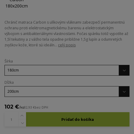
Chránič matraca Carbon s ulíkovými vláknami zabezpečí permanentnú
ochranu proti elektromagnetickému žiareniu a elektrostatickým
výbojom s antibakteriálnymi vlastnosťami. Počas spánku totiž vypotíte až
1,5l tekutiny a z vášho tela opadne približne 1,5g lupín a odumretých
zvyškov kože, ktoré sú ideáln...
celý popis
Šírka
Dĺžka
102 €
/
ks
82,93 €
bez DPH
Pridať do košíka