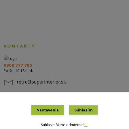
KONTAKTY
0908 777 700
Po-So: 10-18 hod.
retro@superinterier.sk
Nastavenia
Súhlasím
Súhlas môžete odmietnuť
tu
.
Vytvorené na
Eshop-rychlo.sk