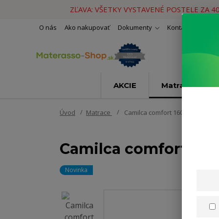
ZĽAVA: VŠETKY VYSTAVENÉ POSTELE ZA 4
O nás
Ako nakupovať
Dokumenty
Kontakty
Naše 
AKCIE
Matrace
Úvod
Matrace
Camilca comfort 160x200cm
Camilca comfort 16
Novinka