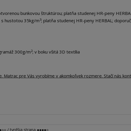
tvorenou bunkovou štruktúrou; platňa studenej HR-peny HERBA
3
L s hustotou 35kg/m
; platňa studenej HR-peny HERBAL; doporu
2
 gramáž 300g/m
; v boku všitá 3D textília
te. Matrac pre Vás vyrobíme v akomkoľvek rozmere. Stačí nás kon
○○ / tvrdšia strana ●●●●○