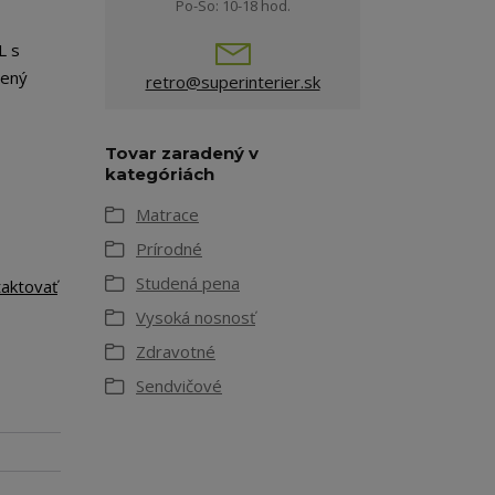
Po-So: 10-18 hod.
L s
čený
retro@superinterier.sk
Tovar zaradený v
kategóriách
Matrace
Prírodné
Studená pena
taktovať
Vysoká nosnosť
Zdravotné
Sendvičové