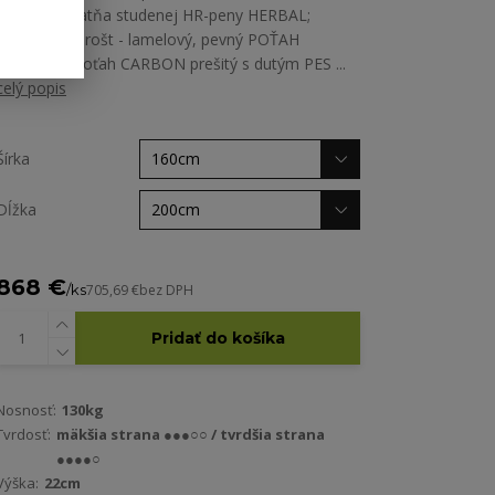
35kg/m3; platňa studenej HR-peny HERBAL;
doporučený rošt - lamelový, pevný POŤAH
MATRACA poťah CARBON prešitý s dutým PES ...
celý popis
Šírka
Dĺžka
868 €
/
ks
705,69 €
bez DPH
Pridať do košíka
Nosnosť:
130kg
Tvrdosť:
mäkšia strana ●●●○○ / tvrdšia strana
●●●●○
Výška:
22cm