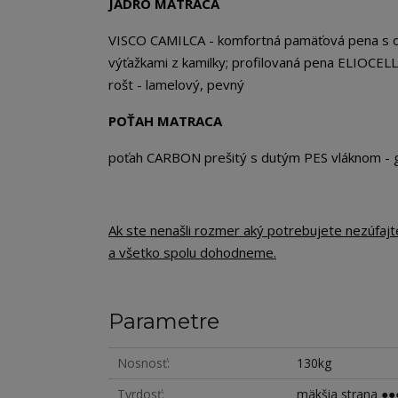
JADRO MATRACA
VISCO CAMILCA - komfortná pamäťová pena s o
výťažkami z kamilky; profilovaná pena ELIOCEL
rošt - lamelový, pevný
POŤAH MATRACA
poťah CARBON prešitý s dutým PES vláknom -
Ak ste nenašli rozmer aký potrebujete nezúfaj
a všetko spolu dohodneme.
Parametre
Nosnosť
130kg
Tvrdosť
mäkšia strana ●●●