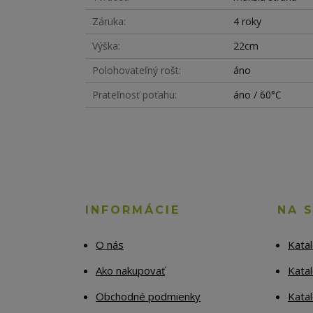
Záruka
4 roky
Výška
22cm
Polohovateľný rošt
áno
Prateľnosť poťahu
áno / 60°C
INFORMÁCIE
NA 
O nás
Kata
Ako nakupovať
Katal
Obchodné podmienky
Kata