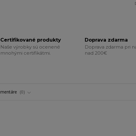
Certifikované produkty
Doprava zdarma
Naše výrobky sú ocenené
Doprava zdarma pri 
mnohými certifikátmi.
nad 200€
omentáre
0