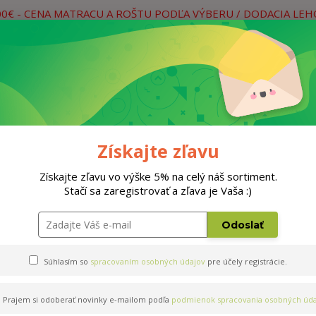
00€ - CENA MATRACU A ROŠTU PODĽA VÝBERU / DODACIA LE
práce
Neviete si rady? Zavolajte.
0
Hľada
Rošty
Doplnky
Postele
Materiá
Získajte zľavu
Získajte zľavu vo výške 5% na celý náš sortiment.
Stačí sa zaregistrovať a zľava je Vaša :)
0x200cm
Odoslať
Súhlasím so
spracovaním osobných údajov
pre účely registrácie.
Prajem si odoberať novinky e-mailom podľa
podmienok spracovania osobných úda