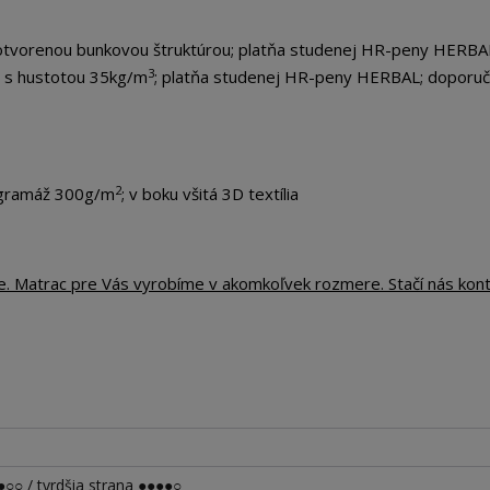
tvorenou bunkovou štruktúrou; platňa studenej HR-peny HERBA
3
L s hustotou 35kg/m
; platňa studenej HR-peny HERBAL; doporu
2
 gramáž 300g/m
; v boku všitá 3D textília
te. Matrac pre Vás vyrobíme v akomkoľvek rozmere. Stačí nás kon
○○ / tvrdšia strana ●●●●○