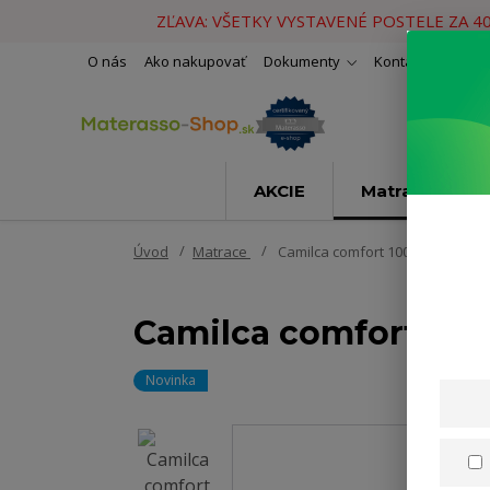
ZĽAVA: VŠETKY VYSTAVENÉ POSTELE ZA 4
O nás
Ako nakupovať
Dokumenty
Kontakty
Naše 
AKCIE
Matrace
Úvod
Matrace
Camilca comfort 100x200cm
Camilca comfort 10
Novinka