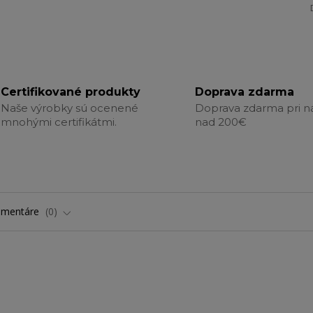
Certifikované produkty
Doprava zdarma
Naše výrobky sú ocenené
Doprava zdarma pri 
mnohými certifikátmi.
nad 200€
omentáre
0