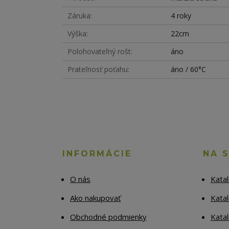
Záruka
4 roky
Výška
22cm
Polohovateľný rošt
áno
Prateľnosť poťahu
áno / 60°C
INFORMÁCIE
NA 
O nás
Kata
Ako nakupovať
Katal
Obchodné podmienky
Kata