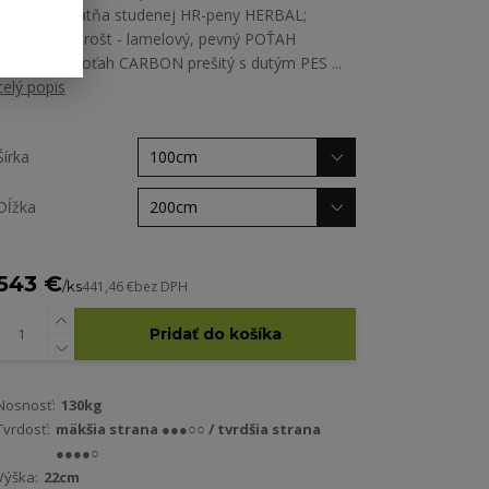
35kg/m3; platňa studenej HR-peny HERBAL;
doporučený rošt - lamelový, pevný POŤAH
MATRACA poťah CARBON prešitý s dutým PES ...
celý popis
Šírka
Dĺžka
543 €
/
ks
441,46 €
bez DPH
Pridať do košíka
Nosnosť:
130kg
Tvrdosť:
mäkšia strana ●●●○○ / tvrdšia strana
●●●●○
Výška:
22cm