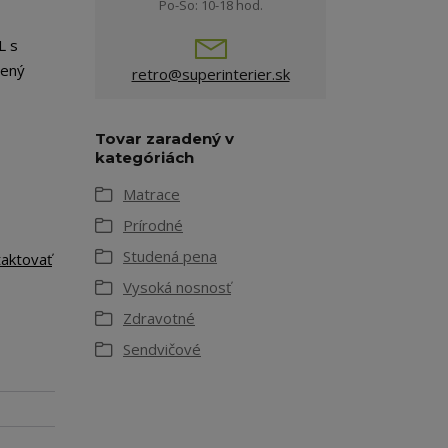
Po-So: 10-18 hod.
L s
čený
retro@superinterier.sk
Tovar zaradený v
kategóriách
Matrace
Prírodné
Studená pena
taktovať
Vysoká nosnosť
Zdravotné
Sendvičové