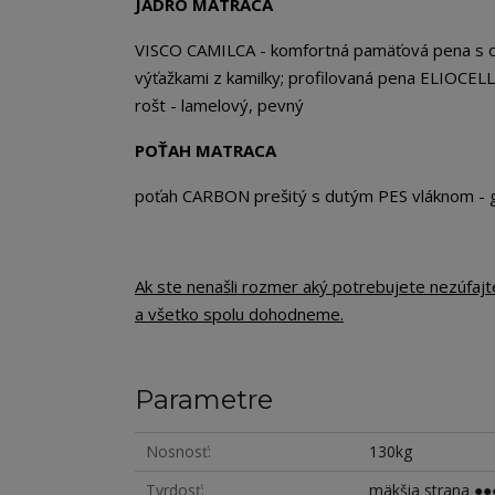
JADRO MATRACA
VISCO CAMILCA - komfortná pamäťová pena s o
výťažkami z kamilky; profilovaná pena ELIOCEL
rošt - lamelový, pevný
POŤAH MATRACA
poťah CARBON prešitý s dutým PES vláknom -
Ak ste nenašli rozmer aký potrebujete nezúfaj
a všetko spolu dohodneme.
Parametre
Nosnosť
130kg
Tvrdosť
mäkšia strana ●●●