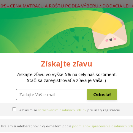
00€ - CENA MATRACU A ROŠTU PODĽA VÝBERU / DODACIA LE
práce
Neviete si rady? Zavolajte.
0
Hľada
Rošty
Doplnky
Postele
Materiá
Získajte zľavu
Získajte zľavu vo výške 5% na celý náš sortiment.
Stačí sa zaregistrovať a zľava je Vaša :)
0x200cm
Odoslať
Súhlasím so
spracovaním osobných údajov
pre účely registrácie.
Prajem si odoberať novinky e-mailom podľa
podmienok spracovania osobných úda