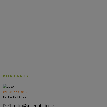
KONTAKTY
0908 777 700
Po-So: 10-18 hod.
retro@superinterier.sk