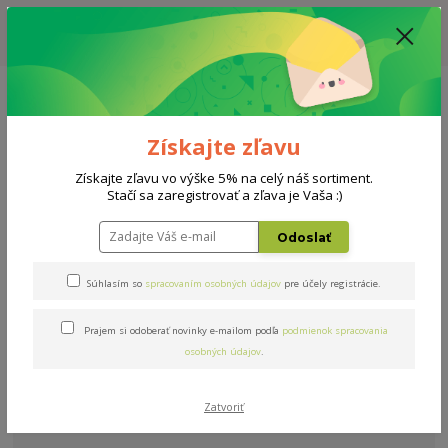
ZĽAVA: VŠETKY VYSTAVENÉ POSTELE ZA 400€ - CENA MATRACU A ROŠTU
PODĽA VÝBERU / DODACIA LEHOTA JE AKTUÁLNE 10-15 PRACOVNÝCH
DNÍ
0908 777 700
Po-So: 10-18 hod.
0
0 €
Získajte zľavu
Menu
Získajte zľavu vo výške 5% na celý náš sortiment.
Stačí sa zaregistrovať a zľava je Vaša :)
Úvod
Doplnky
Interiérové
Čalúnená stena WALL
Odoslať
Čalúnená stena WALL
Súhlasím so
spracovaním osobných údajov
pre účely registrácie.
V tejto kategórii nebol nájdený žiadny tovar.
Prajem si odoberať novinky e-mailom podľa
podmienok spracovania
osobných údajov
.
Zatvoriť
Potrebujete poradiť?