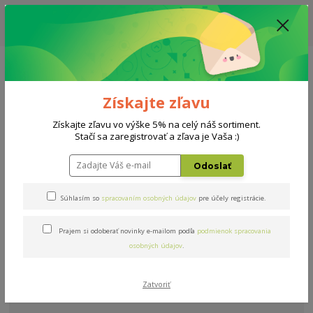
ZĽAVA: VŠETKY VYSTAVENÉ POSTELE ZA 400€ - CENA MATRACU A ROŠTU
PODĽA VÝBERU / DODACIA LEHOTA JE AKTUÁLNE 10-15 PRACOVNÝCH
DNÍ
0908 777 700
Po-So: 10-18 hod.
0
0 €
Získajte zľavu
Menu
Získajte zľavu vo výške 5% na celý náš sortiment.
Stačí sa zaregistrovať a zľava je Vaša :)
Úvod
Doplnky
Interiérové
Boudoir
Odoslať
Boudoir
Súhlasím so
spracovaním osobných údajov
pre účely registrácie.
V tejto kategórii nebol nájdený žiadny tovar.
Prajem si odoberať novinky e-mailom podľa
podmienok spracovania
osobných údajov
.
Zatvoriť
Potrebujete poradiť?