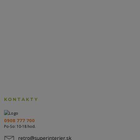
KONTAKTY
0908 777 700
Po-So: 10-18 hod.
retro@superinterier.sk