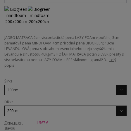
JADRO MATRACA 2cm viscoelastická pena LAZY-FOAm v poťahu; 3cm
pamäťová pena MINDFOAM 4cm prírodná pena BIOGREEN; 13cm
LEVANDUĽOVÁ pena s obsahom esenciálneho oleja s výťažkami z
Levandule s hustotou 40kg/m3 POŤAH MATRACA poťah SILVER prešitý s
viscoelastickou penou LAZY-FOAM a PES vláknom - gramáž 3...
celý
popis
Šírka
Dĺžka
Cena pred
1 567 €
zľavou