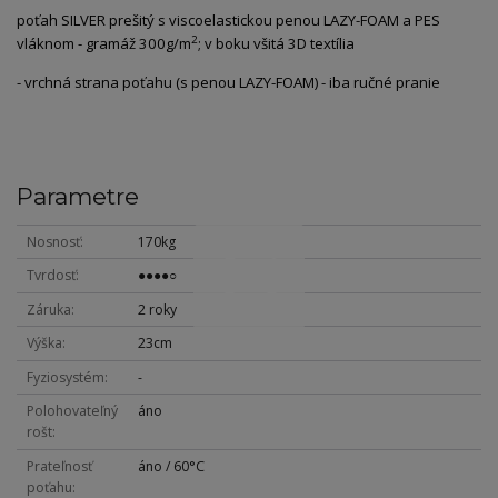
poťah SILVER prešitý s viscoelastickou penou LAZY-FOAM a PES
2
vláknom - gramáž 300g/m
; v boku všitá 3D textília
- vrchná strana poťahu (s penou LAZY-FOAM) - iba ručné pranie
Parametre
Nosnosť
170kg
Tvrdosť
●●●●○
Záruka
2 roky
Výška
23cm
Fyziosystém
-
Polohovateľný
áno
rošt
Prateľnosť
áno / 60°C
poťahu