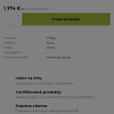
1 374 €
/
ks
1 117,07 €
bez DPH
Pridať do košíka
Nosnosť:
170kg
Tvrdosť:
●●●●○
Výška:
23cm
Fyziosystém:
-
Doporučený rošt:
lamelový, pevný
rokov na trhu
Sme s Vami už 25 rokov. Ďakujeme.
Certifikované produkty
Naše výrobky sú ocenené mnohými certifikátmi.
Doprava zdarma
Doprava zdarma pri nákupe nad 200€