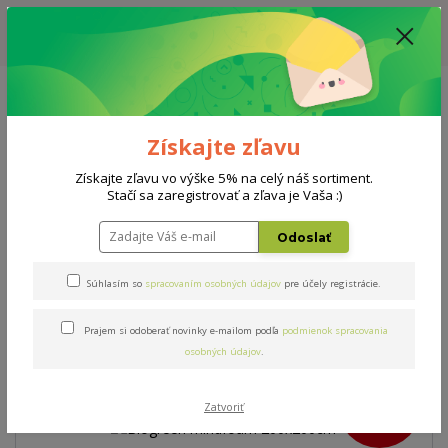
ZĽAVA: VŠETKY VYSTAVENÉ POSTELE ZA 400€ - CENA MATRACU A ROŠTU
PODĽA VÝBERU / DODACIA LEHOTA JE AKTUÁLNE 10-15 PRACOVNÝCH
DNÍ
0908 777 700
Po-So: 10-18 hod.
0
0 €
Získajte zľavu
Menu
Získajte zľavu vo výške 5% na celý náš sortiment.
Stačí sa zaregistrovať a zľava je Vaša :)
Úvod
Matrace
Biogreen mindfoam 200x200cm
Odoslať
Biogreen mindfoam
Súhlasím so
spracovaním osobných údajov
pre účely registrácie.
200x200cm
Prajem si odoberať novinky e-mailom podľa
podmienok spracovania
osobných údajov
.
Akcia
- 12 %
Zatvoriť