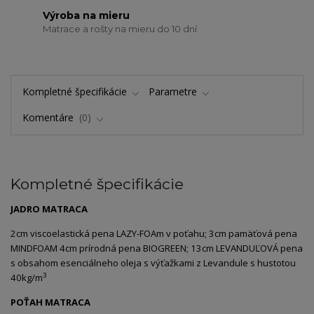
Výroba na mieru
Matrace a rošty na mieru do 10 dní
Kompletné špecifikácie
Parametre
Komentáre
0
Kompletné špecifikácie
JADRO MATRACA
2cm viscoelastická pena LAZY-FOAm v poťahu; 3cm pamäťová pena
MINDFOAM 4cm prírodná pena BIOGREEN; 13cm LEVANDUĽOVÁ pena
s obsahom esenciálneho oleja s výťažkami z Levandule s hustotou
3
40kg/m
POŤAH MATRACA