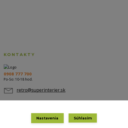
KONTAKTY
0908 777 700
Po-So: 10-18 hod.
retro@superinterier.sk
Nastavenia
Súhlasím