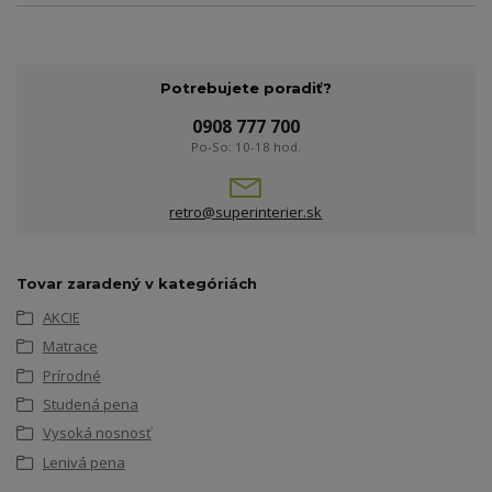
Potrebujete poradiť?
0908 777 700
Po-So: 10-18 hod.
retro@superinterier.sk
Tovar zaradený v kategóriách
AKCIE
Matrace
Prírodné
Studená pena
Vysoká nosnosť
Lenivá pena