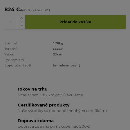
824 €
/
ks
669,92 €
bez DPH
Pridať do košíka
Nosnosť:
170kg
Tvrdosť:
●●●●○
Výška:
23cm
Fyziosystém:
-
Doporučený rošt:
lamelový, pevný
rokov na trhu
Sme s Vami už 25 rokov. Ďakujeme.
Certifikované produkty
Naše výrobky sú ocenené mnohými certifikátmi.
Doprava zdarma
Doprava zdarma pri nákupe nad 200€