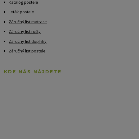
Katalóg postele
Leták postele
Záručný list matrace
Záručný list rošty
Záručný list doplnky
Záručný list postele
KDE NÁS NÁJDETE