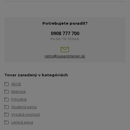
Potrebujete poradiť?
0908 777 700
Po-So: 10-18 hod.
retro@superinterier.sk
Tovar zaradený v kategóriách
AKCIE
Matrace
Prírodné
Studená pena
Vysoká nosnosť
Lenivá pena