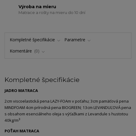
Výroba na mieru
Matrace a rošty na mieru do 10 dní
Kompletné špecifikácie
Parametre
Komentáre
0
Kompletné špecifikácie
JADRO MATRACA
2cm viscoelastická pena LAZY-FOAm v poťahu; 3cm pamäťová pena
MINDFOAM 4cm prírodná pena BIOGREEN; 13cm LEVANDUĽOVÁ pena
s obsahom esenciálneho oleja s výťažkami z Levandule s hustotou
3
40kg/m
POŤAH MATRACA