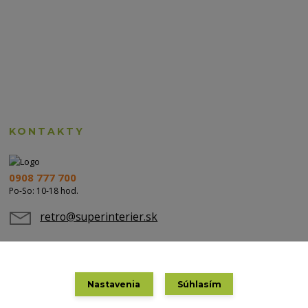
KONTAKTY
0908 777 700
Po-So: 10-18 hod.
retro@superinterier.sk
Nastavenia
Súhlasím