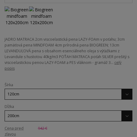
JADRO MATRACA 2cm viscoelastická pena LAZY-FOAm v poťahu; 3cm
pamäťová pena MINDFOAM 4cm prírodná pena BIOGREEN; 13cm
LEVANDUĽOVÁ pena s obsahom esenciálneho oleja s výťažkami z
Levandule s hustotou 40kg/m3 POŤAH MATRACA poťah SILVER prešitý s
viscoelastickou penou LAZY-FOAM a PES vláknom - gramáž 3...
celý
popis
Šírka
Dĺžka
Cena pred
942 €
zľavou