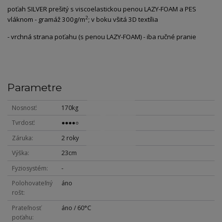
poťah SILVER prešitý s viscoelastickou penou LAZY-FOAM a PES
2
vláknom - gramáž 300g/m
; v boku všitá 3D textília
- vrchná strana poťahu (s penou LAZY-FOAM) - iba ručné pranie
Parametre
Nosnosť
170kg
Tvrdosť
●●●●○
Záruka
2 roky
Výška
23cm
Fyziosystém
-
Polohovateľný
áno
rošt
Prateľnosť
áno / 60°C
poťahu