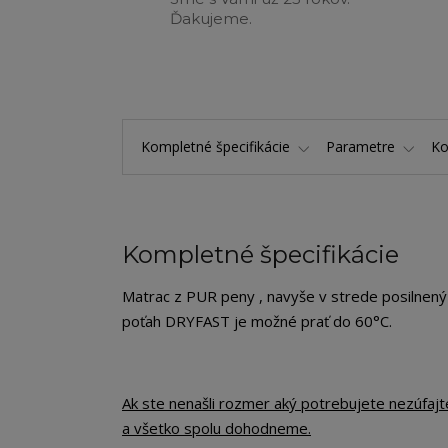
Ďakujeme.
Kompletné špecifikácie
Parametre
K
Kompletné špecifikácie
Matrac z PUR peny , navyše v strede posilnený
poťah DRYFAST je možné prať do 60°C.
Ak ste nenašli rozmer aký potrebujete nezúfaj
a všetko spolu dohodneme.