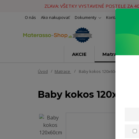
ZĽAVA: VŠETKY VYSTAVENÉ POSTELE ZA 4
O nás
Ako nakupovať
Dokumenty
Kontakty
Naše 
AKCIE
Matrace
Úvod
Matrace
Baby kokos 120x60cm
Baby kokos 120x60c