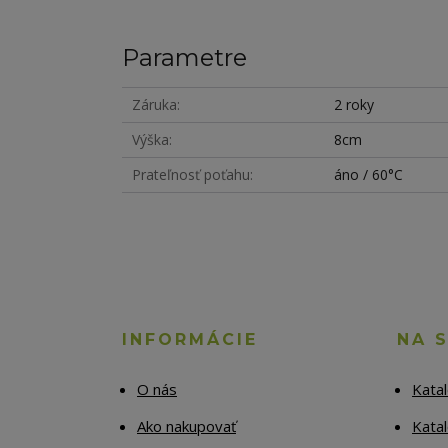
Parametre
Záruka
2 roky
Výška
8cm
Prateľnosť poťahu
áno / 60°C
INFORMÁCIE
NA 
O nás
Kata
Ako nakupovať
Katal