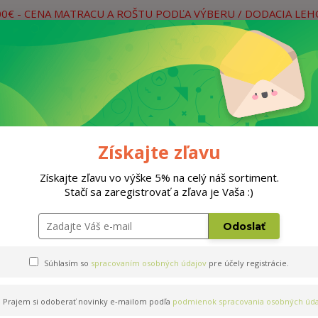
00€ - CENA MATRACU A ROŠTU PODĽA VÝBERU / DODACIA LE
práce
Neviete si rady? Zavolajte.
0
Hľada
Rošty
Doplnky
Postele
Materiá
Získajte zľavu
Získajte zľavu vo výške 5% na celý náš sortiment.
Stačí sa zaregistrovať a zľava je Vaša :)
m
Odoslať
Súhlasím so
spracovaním osobných údajov
pre účely registrácie.
Prajem si odoberať novinky e-mailom podľa
podmienok spracovania osobných úda