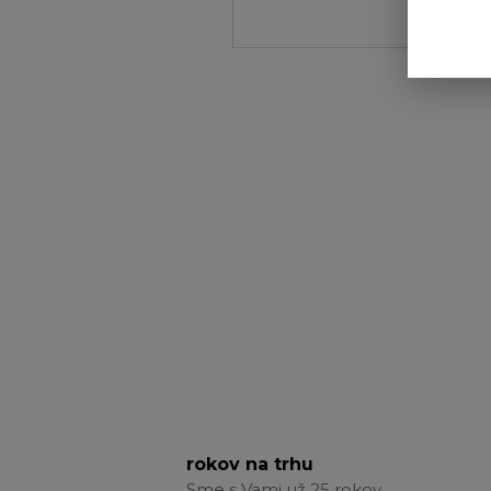
rokov na trhu
Sme s Vami už 25 rokov.