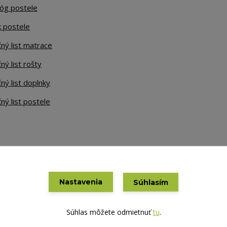
lóg postele
k postele
ný list matrace
ný list rošty
ný list doplnky
ný list postele
Nastavenia
Súhlasím
Vytvorené na
Eshop-rychlo.sk
Súhlas môžete odmietnuť
tu
.