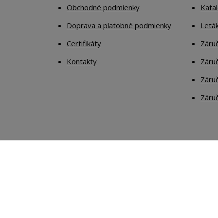
Obchodné podmienky
Kata
Doprava a platobné podmienky
Letá
Certifikáty
Záruč
Kontakty
Záruč
Záruč
Záruč