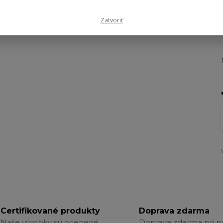
Zatvoriť
Certifikované produkty
Doprava zdarma
Naše výrobky sú ocenené
Doprava zdarma pri 