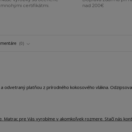
mnohými certifikátmi.
nad 200€
omentáre
0
 a odvetraný platňou z prírodného kokosového vlákna. Odzipsova
te. Matrac pre Vás vyrobíme v akomkoľvek rozmere. Stačí nás kon