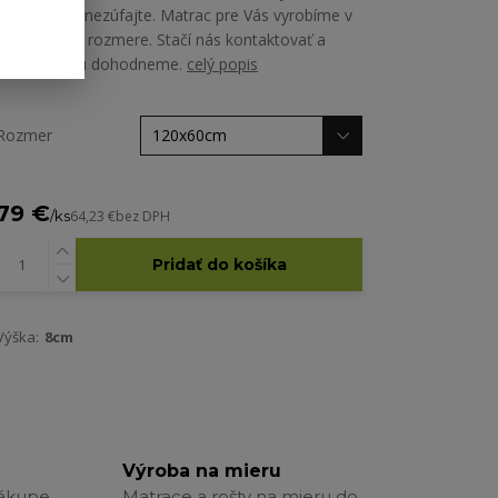
potrebujete nezúfajte. Matrac pre Vás vyrobíme v
akomkoľvek rozmere. Stačí nás kontaktovať a
všetko spolu dohodneme.
celý popis
Rozmer
79 €
/
ks
64,23 €
bez DPH
Pridať do košíka
Výška:
8cm
Výroba na mieru
nákupe
Matrace a rošty na mieru do