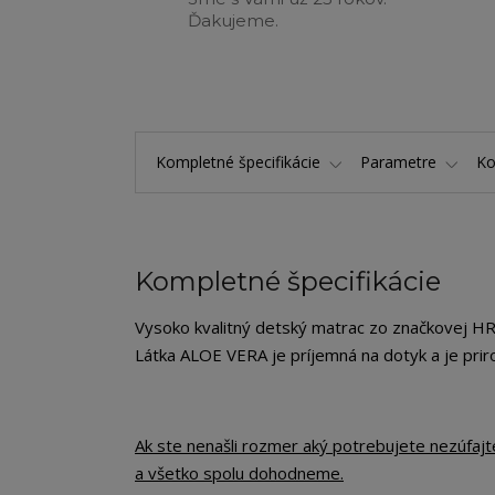
Ďakujeme.
Kompletné špecifikácie
Parametre
K
Kompletné špecifikácie
Vysoko kvalitný detský matrac zo značkovej HR-
Látka ALOE VERA je príjemná na dotyk a je priro
Ak ste nenašli rozmer aký potrebujete nezúfaj
a všetko spolu dohodneme.