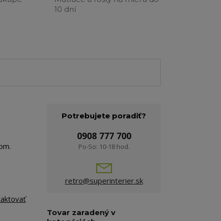
10 dní
Potrebujete poradiť?
0908 777 700
hom.
Po-So: 10-18 hod.
retro@superinterier.sk
taktovať
Tovar zaradený v