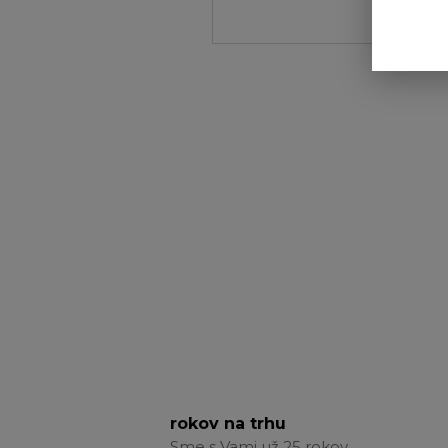
rokov na trhu
Sme s Vami už 25 rokov.