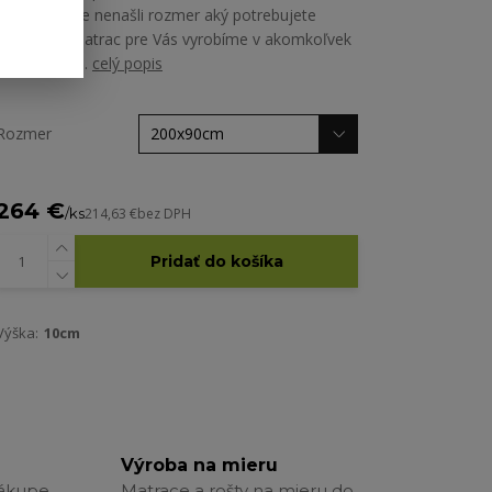
60 ˚C Ak ste nenašli rozmer aký potrebujete
nezúfajte. Matrac pre Vás vyrobíme v akomkoľvek
rozmere. St...
celý popis
Rozmer
264 €
/
ks
214,63 €
bez DPH
Pridať do košíka
Výška:
10cm
Výroba na mieru
nákupe
Matrace a rošty na mieru do