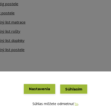
lóg postele
k postele
ný list matrace
ný list rošty
ný list doplnky
ný list postele
Nastavenia
Súhlasím
Vytvorené na
Eshop-rychlo.sk
Súhlas môžete odmietnuť
tu
.