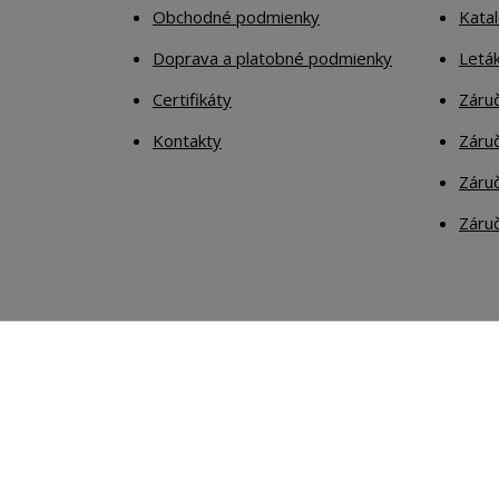
Obchodné podmienky
Kata
Doprava a platobné podmienky
Letá
Certifikáty
Záruč
Kontakty
Záruč
Záruč
Záruč