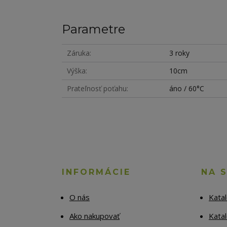
Parametre
Záruka
3 roky
Výška
10cm
Prateľnosť poťahu
áno / 60°C
INFORMÁCIE
NA 
O nás
Kata
Ako nakupovať
Katal