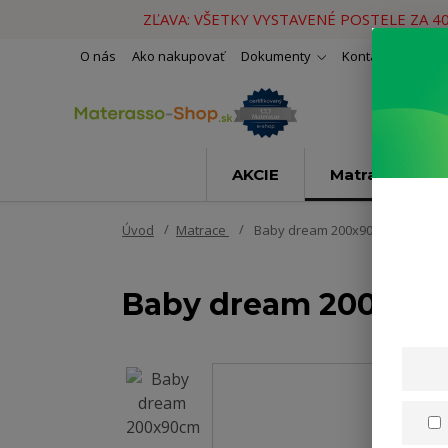
ZĽAVA: VŠETKY VYSTAVENÉ POSTELE ZA 4
O nás
Ako nakupovať
Dokumenty
Kontakty
Naše 
AKCIE
Matrace
Úvod
Matrace
Baby dream 200x90cm
Baby dream 200x90