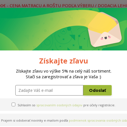
00€ - CENA MATRACU A ROŠTU PODĽA VÝBERU / DODACIA LE
práce
Neviete si rady? Zavolajte.
0
Hľada
Rošty
Doplnky
Postele
Materiá
Získajte zľavu
Získajte zľavu vo výške 5% na celý náš sortiment.
Stačí sa zaregistrovať a zľava je Vaša :)
cm
Odoslať
Súhlasím so
spracovaním osobných údajov
pre účely registrácie.
Prajem si odoberať novinky e-mailom podľa
podmienok spracovania osobných úda