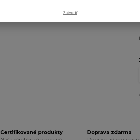
Zatvoriť
Certifikované produkty
Doprava zdarma
Naše výrobky sú ocenené
Doprava zdarma pri 