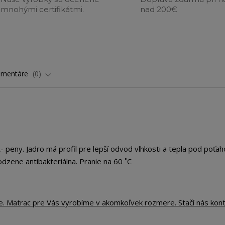
mnohými certifikátmi.
nad 200€
omentáre
0
 peny. Jadro má profil pre lepší odvod vlhkosti a tepla pod poťa
dzene antibakteriálna. Pranie na 60 ˚C
te. Matrac pre Vás vyrobíme v akomkoľvek rozmere. Stačí nás kon