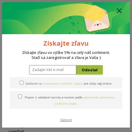
ZĽAVA: VŠETKY VYSTAVENÉ POSTELE ZA 400€ - CENA MATRACU A ROŠTU
PODĽA VÝBERU / DODACIA LEHOTA JE AKTUÁLNE 10-15 PRACOVNÝCH
DNÍ
0908 777 700
Po-So: 10-18 hod.
0
0 €
Získajte zľavu
Menu
Získajte zľavu vo výške 5% na celý náš sortiment.
Stačí sa zaregistrovať a zľava je Vaša :)
Úvod
Matrace
Baby comfort 120x60cm
Odoslať
Baby comfort 120x60cm
Súhlasím so
spracovaním osobných údajov
pre účely registrácie.
Prajem si odoberať novinky e-mailom podľa
podmienok spracovania
osobných údajov
.
Zatvoriť