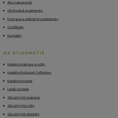
Ako nakupovať
Obchodné podmienky
Doprava a platobné podmienky
Certifikáty
Kontakty
NA STIAHNUTIE
Katalóg matrace a rošty
Katalóg Exclusive Collection
Katalóg postele
Leták postele
Záručný list matrace
Záručný list rošty
Záručný list doplnky