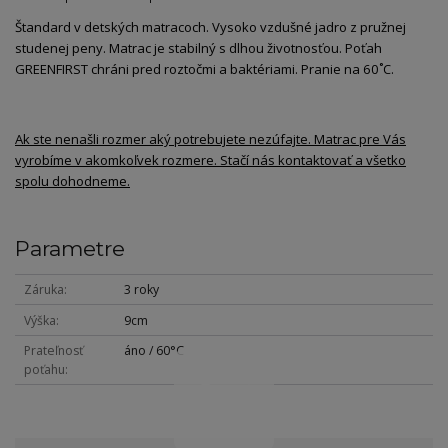
Štandard v detských matracoch. Vysoko vzdušné jadro z pružnej
studenej peny. Matrac je stabilný s dlhou životnosťou. Poťah
GREENFIRST chráni pred roztočmi a baktériami. Pranie na 60˚C.
Ak ste nenašli rozmer aký potrebujete nezúfajte. Matrac pre Vás
vyrobíme v akomkoľvek rozmere. Stačí nás kontaktovať a všetko
spolu dohodneme.
Parametre
Záruka
3 roky
Výška
9cm
Prateľnosť
áno / 60°C
poťahu