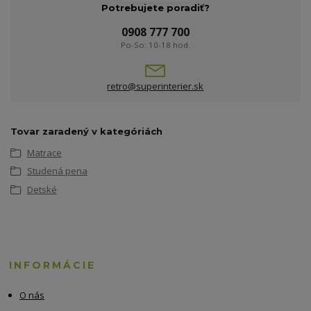
Potrebujete poradiť?
0908 777 700
Po-So: 10-18 hod.
retro@superinterier.sk
Tovar zaradený v kategóriách
Matrace
Studená pena
Detské
INFORMÁCIE
O nás