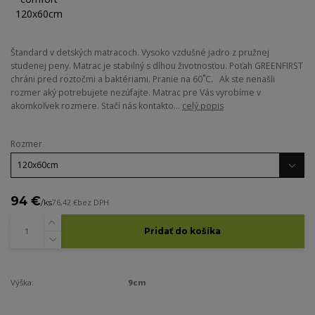
Štandard v detských matracoch. Vysoko vzdušné jadro z pružnej
studenej peny. Matrac je stabilný s dlhou životnosťou. Poťah GREENFIRST
chráni pred roztočmi a baktériami. Pranie na 60˚C. Ak ste nenašli
rozmer aký potrebujete nezúfajte. Matrac pre Vás vyrobíme v
akomkoľvek rozmere. Stačí nás kontakto...
celý popis
Rozmer
94 €
/
ks
76,42 €
bez DPH
Pridať do košíka
Výška:
9cm