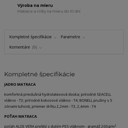
Výroba na mieru
Matrace a rošty na mieru do 10 dní
Kompletné špecifikácie
Parametre
Komentáre
0
Kompletné špecifikácie
JADRO MATRACA
komfortná priedušná hydrolatexová doska; prírodné SEACELL
vlákno - T3; prírodné kokosové vlákno - T4; BONELL pružiny s 5
zónami tuhosti, priemer drôtu 2,2mm - T3, 2,4mm - T4
POŤAH MATRACA
2
poťah ALOE VERA prešitý s dutým PES vláknom - gramáž 200g/m