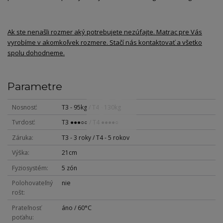
Ak ste nenašli rozmer aký potrebujete nezúfajte. Matrac pre Vás
vyrobíme v akomkoľvek rozmere. Stačí nás kontaktovať a všetko
spolu dohodneme.
Parametre
Nosnosť
T3 - 95kg / T4 - 130kg
Tvrdosť
T3 ●●●○○ / T4 ●●●●○
Záruka
T3 - 3 roky / T4 - 5 rokov
Výška
21cm
Fyziosystém
5 zón
Polohovateľný
nie
rošt
Prateľnosť
áno / 60°C
poťahu