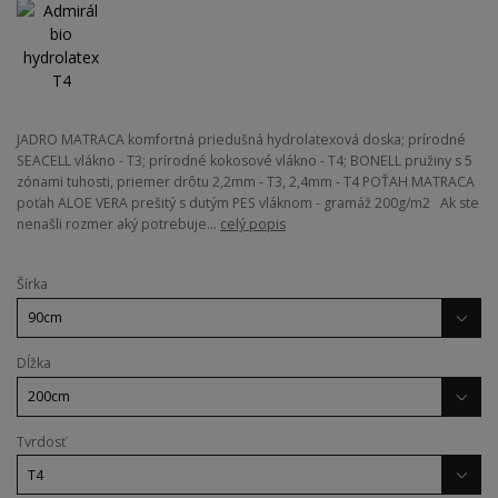
JADRO MATRACA komfortná priedušná hydrolatexová doska; prírodné
SEACELL vlákno - T3; prírodné kokosové vlákno - T4; BONELL pružiny s 5
zónami tuhosti, priemer drôtu 2,2mm - T3, 2,4mm - T4 POŤAH MATRACA
poťah ALOE VERA prešitý s dutým PES vláknom - gramáž 200g/m2 Ak ste
nenašli rozmer aký potrebuje...
celý popis
Šírka
Dĺžka
Tvrdosť