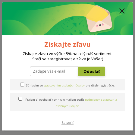
ZĽAVA: VŠETKY VYSTAVENÉ POSTELE ZA 400€ - CENA MATRACU A ROŠTU
PODĽA VÝBERU / DODACIA LEHOTA JE AKTUÁLNE 10-15 PRACOVNÝCH
DNÍ
0908 777 700
Po-So: 10-18 hod.
0
0 €
Získajte zľavu
Menu
Získajte zľavu vo výške 5% na celý náš sortiment.
Stačí sa zaregistrovať a zľava je Vaša :)
Úvod
Matrace
Admirál bio hydrolatex T4 90x200cm
Odoslať
Admirál bio hydrolatex T4
Súhlasím so
spracovaním osobných údajov
pre účely registrácie.
90x200cm
Prajem si odoberať novinky e-mailom podľa
podmienok spracovania
osobných údajov
.
Zatvoriť