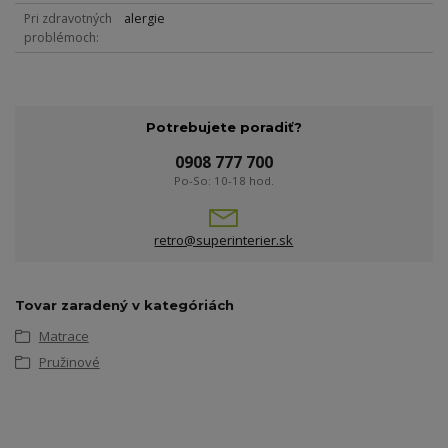
Pri zdravotných
alergie
problémoch
Potrebujete poradiť?
0908 777 700
Po-So: 10-18 hod.
retro@superinterier.sk
Tovar zaradený v kategóriách
Matrace
Pružinové