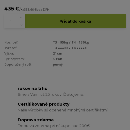
435 €
/
ks
353,66 €
bez DPH
Pridať do košíka
Nosnosť:
T3 - 95kg / T4 - 130kg
Tvrdosť:
T3 ●●●○○ / T4 ●●●●○
Výška:
21cm
Fyziosystém:
5 zón
Doporučený rošt:
pevný
rokov na trhu
Sme s Vami už 25 rokov. Ďakujeme.
Certifikované produkty
Naše výrobky sú ocenené mnohými certifikátmi.
Doprava zdarma
Doprava zdarma pri nákupe nad 200€