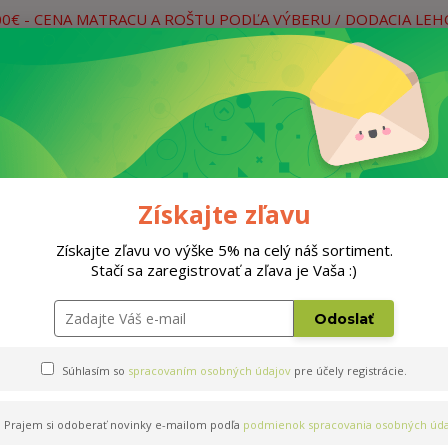
00€ - CENA MATRACU A ROŠTU PODĽA VÝBERU / DODACIA LE
práce
Neviete si rady? Zavolajte.
0
Hľada
Rošty
Doplnky
Postele
Materiá
Získajte zľavu
200cm
Získajte zľavu vo výške 5% na celý náš sortiment.
Stačí sa zaregistrovať a zľava je Vaša :)
tex T4 180x200cm
Odoslať
Súhlasím so
spracovaním osobných údajov
pre účely registrácie.
Prajem si odoberať novinky e-mailom podľa
podmienok spracovania osobných úda