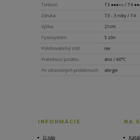
Tvrdosť
T3 ●●●○○ / T4 ●●
Záruka
T3 - 3 roky / T4 -
Výška
21cm
Fyziosystém
5 zón
Polohovateľný rošt
nie
Prateľnosť poťahu
áno / 60°C
Pri zdravotných problémoch
alergie
INFORMÁCIE
NA 
O nás
Kata