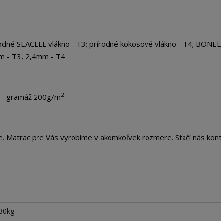
odné SEACELL vlákno - T3; prírodné kokosové vlákno - T4; BONEL
mm - T3, 2,4mm - T4
2
m - gramáž 200g/m
te. Matrac pre Vás vyrobíme v akomkoľvek rozmere. Stačí nás kon
130kg