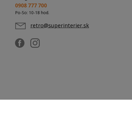
0908 777 700
Po-So: 10-18 hod.
retro@superinterier.sk