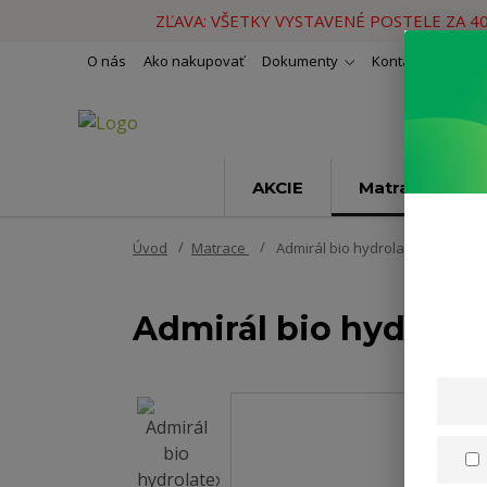
ZĽAVA: VŠETKY VYSTAVENÉ POSTELE ZA 4
O nás
Ako nakupovať
Dokumenty
Kontakty
Naše 
AKCIE
Matrace
Úvod
Matrace
Admirál bio hydrolatex T4 180x
Admirál bio hydrola