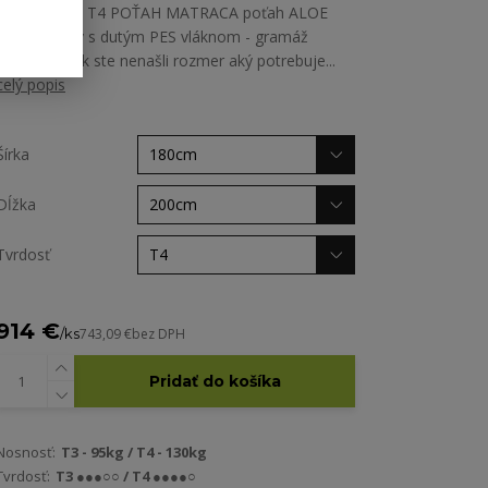
T3, 2,4mm - T4 POŤAH MATRACA poťah ALOE
VERA prešitý s dutým PES vláknom - gramáž
200g/m2 Ak ste nenašli rozmer aký potrebuje...
celý popis
Šírka
Dĺžka
Tvrdosť
914 €
/
ks
743,09 €
bez DPH
Pridať do košíka
Nosnosť:
T3 - 95kg / T4 - 130kg
Tvrdosť:
T3 ●●●○○ / T4 ●●●●○