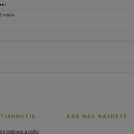
●●○
 5 rokov
STIAHNUTIE
KDE NÁS NÁJDETE
lóg matrace a rošty