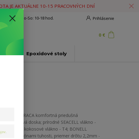
HOTA JE AKTUÁLNE 10-15 PRACOVNÝCH DNÍ
908 777 700
Po-So: 10-18 hod.
Prihlásenie
0
ks
za
0 €
ť
ly
Epoxidové stoly
JADRO MATRACA komfortná priedušná
hydrolatexová doska; prírodné SEACELL vlákno -
T3; prírodné kokosové vlákno - T4; BONELL
jov
.
pružiny s 5 zónami tuhosti, priemer drôtu 2,2mm -