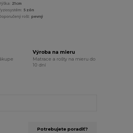
Výška:
21cm
Fyziosystém:
5 zón
Doporučený rošt:
pevný
Výroba na mieru
nákupe
Matrace a rošty na mieru do
10 dní
Potrebujete poradiť?