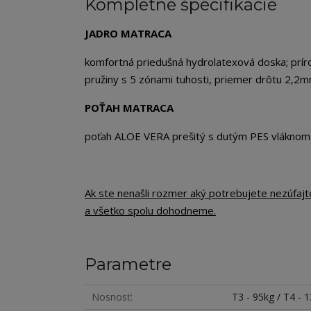
Kompletné špecifikácie
JADRO MATRACA
komfortná priedušná hydrolatexová doska; prír
pružiny s 5 zónami tuhosti, priemer drôtu 2,2
POŤAH MATRACA
poťah ALOE VERA prešitý s dutým PES vlákno
Ak ste nenašli rozmer aký potrebujete nezúfaj
a všetko spolu dohodneme.
Parametre
Nosnosť
T3 - 95kg / T4 - 