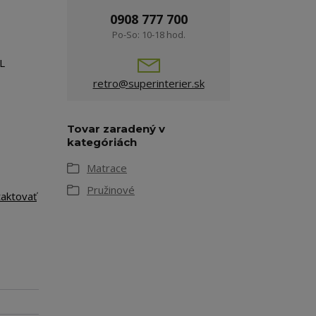
0908 777 700
Po-So: 10-18 hod.
L
retro@superinterier.sk
Tovar zaradený v
kategóriách
Matrace
Pružinové
taktovať