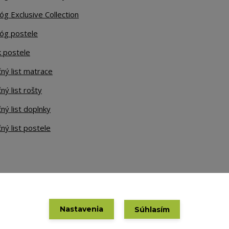
óg Exclusive Collection
lóg postele
k postele
ný list matrace
ný list rošty
ný list doplnky
ný list postele
Nastavenia
Súhlasím
Vytvorené na
Eshop-rychlo.sk