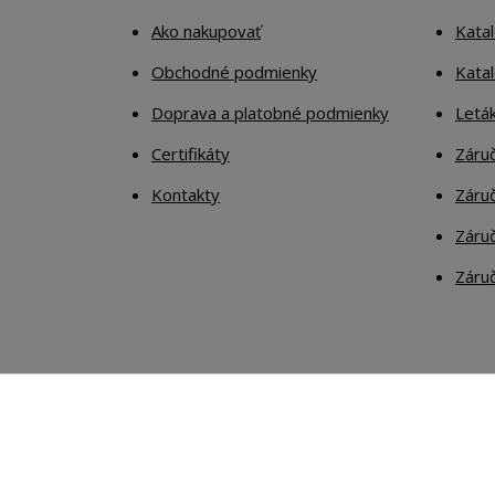
Ako nakupovať
Katal
Obchodné podmienky
Kata
Doprava a platobné podmienky
Letá
Certifikáty
Záruč
Kontakty
Záruč
Záruč
Záruč