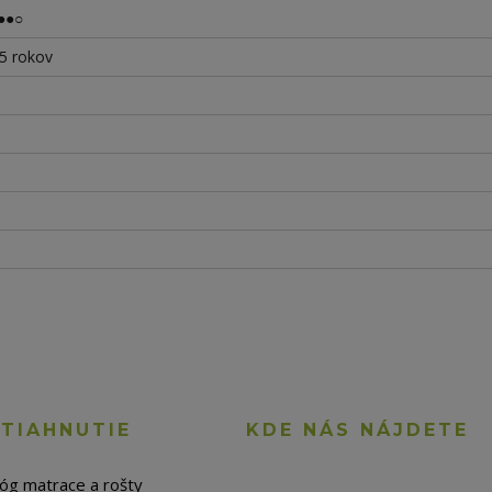
●●○
 5 rokov
STIAHNUTIE
KDE NÁS NÁJDETE
lóg matrace a rošty