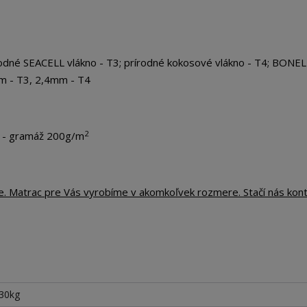
odné SEACELL vlákno - T3; prírodné kokosové vlákno - T4; BONEL
mm - T3, 2,4mm - T4
2
m - gramáž 200g/m
te. Matrac pre Vás vyrobíme v akomkoľvek rozmere. Stačí nás kon
130kg