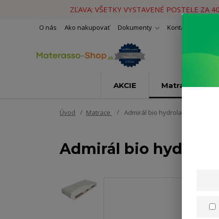
ZĽAVA: VŠETKY VYSTAVENÉ POSTELE ZA 4
O nás
Ako nakupovať
Dokumenty
Kontakty
Naše 
AKCIE
Matrace
Úvod
Matrace
Admirál bio hydrolatex T4 120x
Admirál bio hydrola