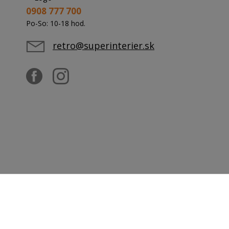
0908 777 700
Po-So: 10-18 hod.
retro@superinterier.sk