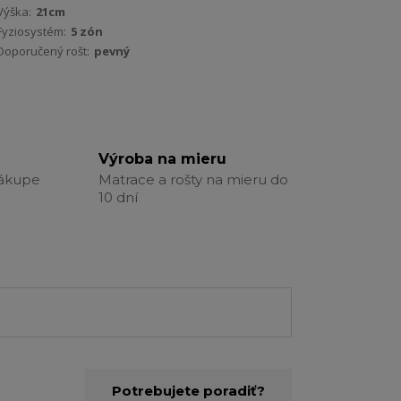
Výška:
21cm
Fyziosystém:
5 zón
Doporučený rošt:
pevný
Výroba na mieru
nákupe
Matrace a rošty na mieru do
10 dní
Potrebujete poradiť?