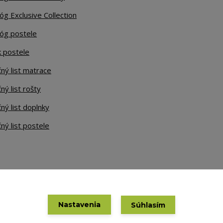
óg Exclusive Collection
lóg postele
k postele
ný list matrace
ný list rošty
ný list doplnky
ný list postele
Nastavenia
Súhlasím
Vytvorené na
Eshop-rychlo.sk