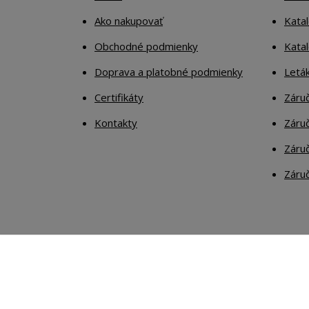
Ako nakupovať
Katal
Obchodné podmienky
Kata
Doprava a platobné podmienky
Letá
Certifikáty
Záruč
Kontakty
Záruč
Záruč
Záruč