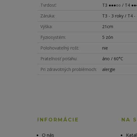
Tvrdosť
T3 ●●●○○ / T4 ●●
Záruka
T3 - 3 roky / T4 -
Výška
21cm
Fyziosystém
5 zón
Polohovateľný rošt
nie
Prateľnosť poťahu
áno / 60°C
Pri zdravotných problémoch
alergie
INFORMÁCIE
NA 
O nás
Kata