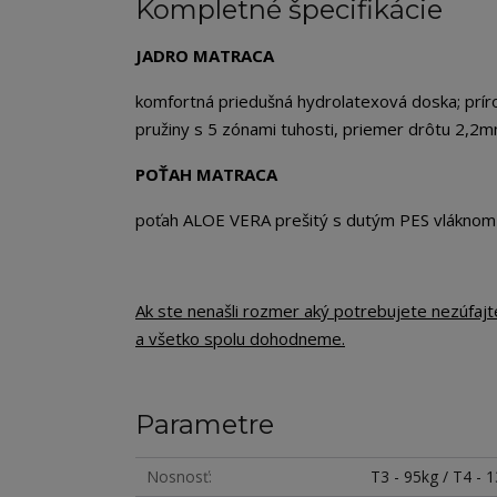
Kompletné špecifikácie
JADRO MATRACA
komfortná priedušná hydrolatexová doska; prír
pružiny s 5 zónami tuhosti, priemer drôtu 2,2
POŤAH MATRACA
poťah ALOE VERA prešitý s dutým PES vlákno
Ak ste nenašli rozmer aký potrebujete nezúfaj
a všetko spolu dohodneme.
Parametre
Nosnosť
T3 - 95kg / T4 - 