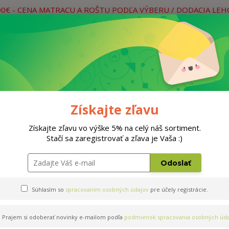
00€ - CENA MATRACU A ROŠTU PODĽA VÝBERU / DODACIA LE
práce
Neviete si rady? Zavolajte.
0
Hľada
Rošty
Doplnky
Postele
Materiá
Získajte zľavu
200cm
Získajte zľavu vo výške 5% na celý náš sortiment.
Stačí sa zaregistrovať a zľava je Vaša :)
tex T4 120x200cm
Odoslať
Súhlasím so
spracovaním osobných údajov
pre účely registrácie.
Prajem si odoberať novinky e-mailom podľa
podmienok spracovania osobných úda