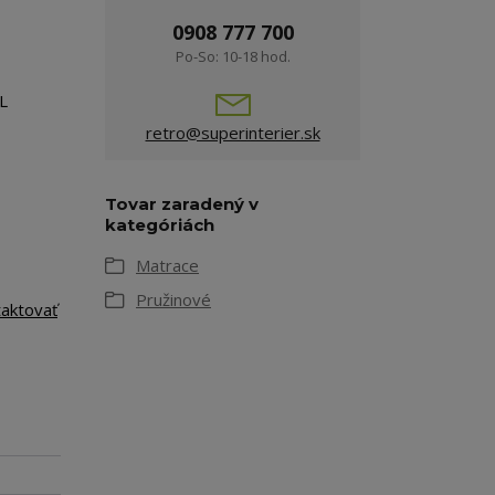
0908 777 700
Po-So: 10-18 hod.
L
retro@superinterier.sk
Tovar zaradený v
kategóriách
Matrace
Pružinové
taktovať