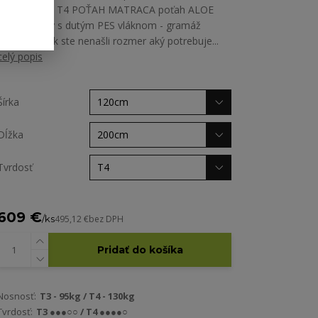
T3, 2,4mm - T4 POŤAH MATRACA poťah ALOE
VERA prešitý s dutým PES vláknom - gramáž
200g/m2 Ak ste nenašli rozmer aký potrebuje...
celý popis
Šírka
Dĺžka
Tvrdosť
609 €
/
ks
495,12 €
bez DPH
Pridať do košíka
Nosnosť:
T3 - 95kg / T4 - 130kg
Tvrdosť:
T3 ●●●○○ / T4 ●●●●○