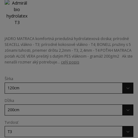
JADRO MATRACA komfortná priedušná hydrolatexová doska; prírodné
SEACELL vlákno - T3; prírodné kokosové vlákno - T4; BONELL pružiny s 5
zónami tuhosti, priemer drôtu 2,2mm - T3, 2,4mm - T4 POŤAH MATRACA
poťah ALOE VERA prešitý s dutým PES vláknom - gramáž 200g/m2 Ak ste
nenašli rozmer aký potrebuje...
celý popis
Šírka
Dĺžka
Tvrdosť