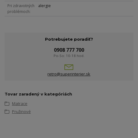
Pri zdravotných
alergie
problémoch
Potrebujete poradiť?
0908 777 700
Po-So: 10-18 hod.
retro@superinterier.sk
Tovar zaradený v kategóriách
Matrace
Pružinové