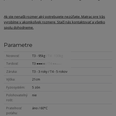
Ak ste nenašli rozmer aký potrebujete nezúfajte. Matrac pre Vás
vyrobíme v akomkoľvek rozmere. Stačí nás kontaktovať a všetko
spolu dohodneme.
Parametre
Nosnosť
T3 - 95kg / T4 - 130kg
Tvrdosť
T3 ●●●○○ / T4 ●●●●○
Záruka
T3 - 3 roky / T4 - 5 rokov
Výška
21cm
Fyziosystém
5 zón
Polohovateľný
nie
rošt
Prateľnosť
áno / 60°C
poťahu