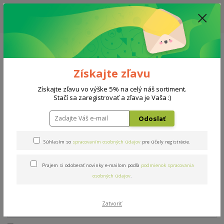
ZĽAVA: VŠETKY VYSTAVENÉ POSTELE ZA 400€ - CENA MATRACU A ROŠTU
PODĽA VÝBERU / DODACIA LEHOTA JE AKTUÁLNE 10-15 PRACOVNÝCH
DNÍ
0908 777 700
Po-So: 10-18 hod.
0
0 €
Získajte zľavu
Menu
Získajte zľavu vo výške 5% na celý náš sortiment.
Stačí sa zaregistrovať a zľava je Vaša :)
Úvod
Matrace
Admirál bio hydrolatex T3 120x200cm
Odoslať
Admirál bio hydrolatex T3
Súhlasím so
spracovaním osobných údajov
pre účely registrácie.
120x200cm
Prajem si odoberať novinky e-mailom podľa
podmienok spracovania
osobných údajov
.
Zatvoriť