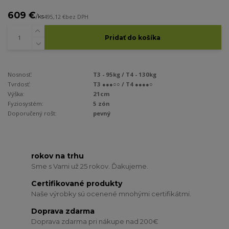
609 €
/
ks
495,12 €
bez DPH
Pridať do košíka
Nosnosť:
T3 - 95kg / T4 - 130kg
Tvrdosť:
T3 ●●●○○ / T4 ●●●●○
Výška:
21cm
Fyziosystém:
5 zón
Doporučený rošt:
pevný
rokov na trhu
Sme s Vami už 25 rokov. Ďakujeme.
Certifikované produkty
Naše výrobky sú ocenené mnohými certifikátmi.
Doprava zdarma
Doprava zdarma pri nákupe nad 200€