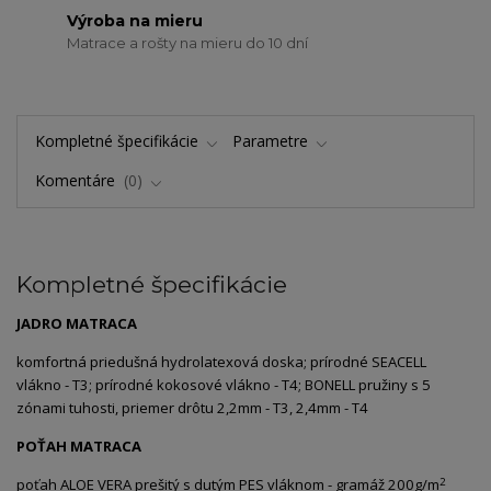
Výroba na mieru
Matrace a rošty na mieru do 10 dní
Kompletné špecifikácie
Parametre
Komentáre
0
Kompletné špecifikácie
JADRO MATRACA
komfortná priedušná hydrolatexová doska; prírodné SEACELL
vlákno - T3; prírodné kokosové vlákno - T4; BONELL pružiny s 5
zónami tuhosti, priemer drôtu 2,2mm - T3, 2,4mm - T4
POŤAH MATRACA
2
poťah ALOE VERA prešitý s dutým PES vláknom - gramáž 200g/m